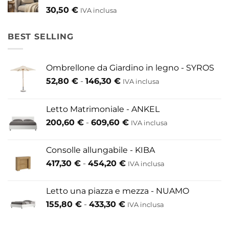
30,50
€
IVA inclusa
BEST SELLING
Ombrellone da Giardino in legno - SYROS
Fascia
52,80
€
-
146,30
€
IVA inclusa
di
prezzo:
Letto Matrimoniale - ANKEL
da
Fascia
200,60
€
-
609,60
€
52,80 €
IVA inclusa
di
a
prezzo:
146,30 €
Consolle allungabile - KIBA
da
Fascia
417,30
€
-
454,20
€
IVA inclusa
200,60 €
di
a
prezzo:
609,60 €
Letto una piazza e mezza - NUAMO
da
Fascia
155,80
€
-
433,30
€
417,30 €
IVA inclusa
di
a
prezzo:
454,20 €