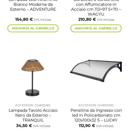
Bianco Moderna da
con Affumicatore in
Esterno – ADVENTURE
Acciaio cm 113×97 5×70 –
WAGYU
154,80
€
210,80
€
IVA inclusa
IVA inclusa
AGGIUNGI AL CARRELLO
AGGIUNGI AL CARRELLO
ACCESSORI GIARDINO
ACCESSORI GIARDINO
Lampada Tavolo Acciaio
Pensilina da Ingresso con
Nero da Esterno –
led in Policarbonato cm
TRANQUIL
120x100x32 5 – LUCKY
34,50
€
112,90
€
IVA inclusa
IVA inclusa