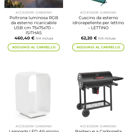
ACCESSORI GIARDINO
ACCESSORI GIARDINO
Poltrona luminosa RGB
Cuscino da esterno
da esterno ricaricabile
idrorepellente per lettino
USB cm 75x75x70 –
– LETTINO
ISITHAS
460,40
€
62,20
€
IVA inclusa
IVA inclusa
AGGIUNGI AL CARRELLO
AGGIUNGI AL CARRELLO
ACCESSORI GIARDINO
ACCESSORI GIARDINO
Lampada LED Alluminio
Barbecue a Carbonella