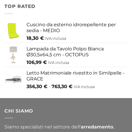
da
TOP RATED
155,80 €
a
433,30 €
Cuscino da esterno idrorepellente per
sedia - MEDIO
18,30
€
IVA inclusa
Lampada da Tavolo Polpo Bianca
Ø30,5x64,5 cm - OCTOPUS
106,99
€
IVA inclusa
Letto Matrimoniale rivestito in Similpelle -
GRACE
Fascia
356,30
€
-
763,30
€
IVA inclusa
di
prezzo:
da
CHI SIAMO
356,30 €
a
763,30 €
Siamo specialisti nel settore dell'
arredamento
,