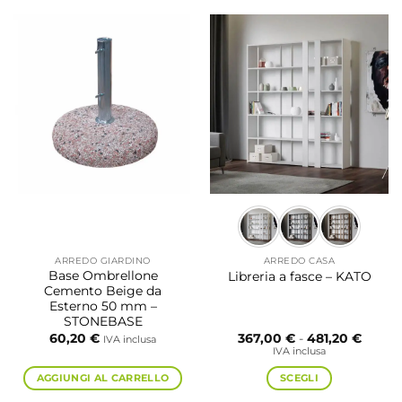
prodotto
prodotto
ha
ha
più
più
varianti.
varianti.
Le
Le
opzioni
opzioni
possono
possono
essere
essere
scelte
scelte
nella
nella
pagina
pagina
del
del
prodotto
prodotto
ARREDO GIARDINO
ARREDO CASA
Base Ombrellone
Libreria a fasce – KATO
Cemento Beige da
Esterno 50 mm –
STONEBASE
Fascia
60,20
€
367,00
€
-
481,20
€
IVA inclusa
di
IVA inclusa
prezzo
da
AGGIUNGI AL CARRELLO
SCEGLI
367,00
a
Questo