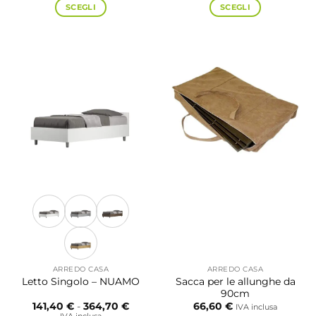
da
da
SCEGLI
SCEGLI
505,60 €
368,5
a
a
Questo
Questo
969,90 €
425,70
prodotto
prodotto
ha
ha
più
più
varianti.
varianti.
Le
Le
opzioni
opzioni
possono
possono
essere
essere
scelte
scelte
nella
nella
pagina
pagina
del
del
prodotto
prodotto
ARREDO CASA
ARREDO CASA
Sacca per le allunghe da
Letto Singolo – NUAMO
90cm
Fascia
141,40
€
-
364,70
€
66,60
€
IVA inclusa
di