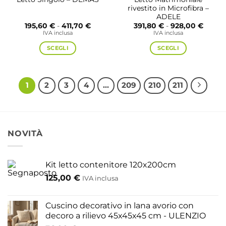
rivestito in Microfibra –
ADELE
Fascia
Fascia
195,60
€
-
411,70
€
391,80
€
-
928,00
€
di
di
IVA inclusa
IVA inclusa
prezzo:
prezzo
da
da
SCEGLI
SCEGLI
195,60 €
391,80
a
a
Questo
Questo
411,70 €
928,00
prodotto
prodotto
ha
ha
1
2
3
4
…
209
210
211
più
più
varianti.
varianti.
Le
Le
opzioni
opzioni
NOVITÀ
possono
possono
essere
essere
scelte
scelte
Kit letto contenitore 120x200cm
nella
nella
pagina
pagina
125,00
€
IVA inclusa
del
del
prodotto
prodotto
Cuscino decorativo in lana avorio con
decoro a rilievo 45x45x45 cm - ULENZIO