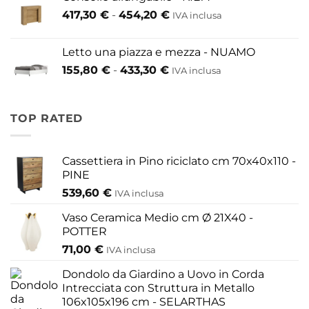
da
Fascia
417,30
€
-
454,20
€
IVA inclusa
200,60 €
di
a
prezzo:
609,60 €
Letto una piazza e mezza - NUAMO
da
Fascia
155,80
€
-
433,30
€
417,30 €
IVA inclusa
di
a
prezzo:
454,20 €
da
TOP RATED
155,80 €
a
433,30 €
Cassettiera in Pino riciclato cm 70x40x110 -
PINE
539,60
€
IVA inclusa
Vaso Ceramica Medio cm Ø 21X40 -
POTTER
71,00
€
IVA inclusa
Dondolo da Giardino a Uovo in Corda
Intrecciata con Struttura in Metallo
106x105x196 cm - SELARTHAS