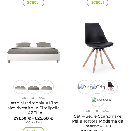
da
da
SCEGLI
SCEGLI
143,20 €
217,30 
a
a
Questo
Questo
549,80 €
625,60
prodotto
prodotto
ha
ha
più
più
varianti.
varianti.
Le
Le
opzioni
opzioni
possono
possono
essere
essere
scelte
scelte
nella
nella
pagina
pagina
del
del
prodotto
prodotto
ARREDO CASA
Letto Matrimoniale King
size rivestito in Similpelle
ARREDO CASA
– AZELIA
Set 4 Sedie Scandinave
Fascia
271,50
€
-
625,60
€
Pelle Tortora Moderna da
di
IVA inclusa
prezzo:
Interno – FIO
da