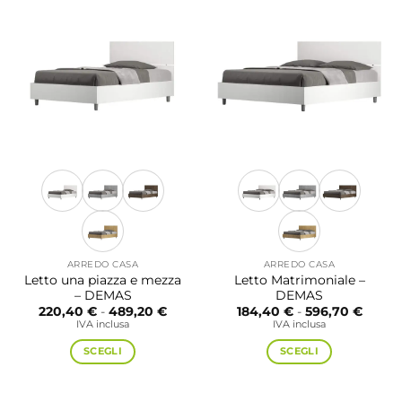
più
più
varianti.
varianti.
Le
Le
opzioni
opzioni
possono
possono
essere
essere
scelte
scelte
nella
nella
pagina
pagina
del
del
prodotto
prodotto
ARREDO CASA
ARREDO CASA
Letto una piazza e mezza
Letto Matrimoniale –
– DEMAS
DEMAS
Fascia
Fascia
220,40
€
-
489,20
€
184,40
€
-
596,70
€
di
di
IVA inclusa
IVA inclusa
prezzo:
prezzo
da
da
SCEGLI
SCEGLI
220,40 €
184,40
a
a
Questo
Questo
489,20 €
596,7
prodotto
prodotto