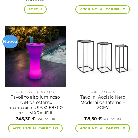
IVA inclusa
prezzo:
da
SCEGLI
AGGIUNGI AL CARRELLO
141,40 €
a
Questo
364,70 €
prodotto
ha
più
Nuovo
varianti.
Le
opzioni
possono
essere
scelte
nella
pagina
ACCESSORI GIARDINO
ARREDO CASA
del
Tavolino alto luminoso
Tavolini Acciaio Nero
prodotto
RGB da esterno
Moderni da Interno –
ricaricabile USB Ø 58×110
ZOEY
cm – MARANDIL
343,30
€
118,50
€
IVA inclusa
IVA inclusa
AGGIUNGI AL CARRELLO
AGGIUNGI AL CARRELLO