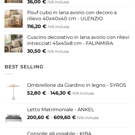
36,00
€
IVA inclusa
Pouf cubo in lana avorio con decoro a
rilievo 40x40x40 cm - ULENZIO
116,20
€
IVA inclusa
Cuscino decorativo in lana avorio con rilievi
intrecciati 45x45x8 cm - FALINMIRA
30,50
€
IVA inclusa
BEST SELLING
Ombrellone da Giardino in legno - SYROS
Fascia
52,80
€
-
146,30
€
IVA inclusa
di
prezzo:
Letto Matrimoniale - ANKEL
da
Fascia
200,60
€
-
609,60
€
52,80 €
IVA inclusa
di
a
prezzo:
146,30 €
Consolle allungabile - KIBA