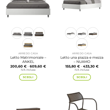
scelte
possono
nella
essere
pagina
scelte
del
nella
prodotto
pagina
del
prodotto
ARREDO CASA
ARREDO CASA
Letto Matrimoniale –
Letto una piazza e mezza
ANKEL
– NUAMO
Fascia
Fascia
200,60
€
-
609,60
€
155,80
€
-
433,30
€
di
di
IVA inclusa
IVA inclusa
prezzo:
prezzo
da
da
SCEGLI
SCEGLI
200,60 €
155,80
a
a
Questo
Questo
609,60 €
433,30
prodotto
prodotto
ha
ha
più
più
varianti.
varianti.
Le
Le