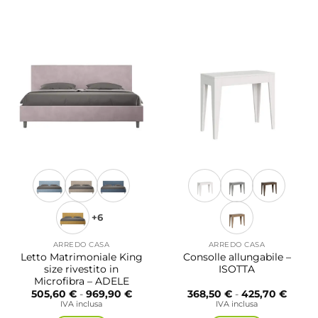
481,20
prodotto
ha
più
varianti.
Le
opzioni
possono
essere
scelte
nella
pagina
del
prodotto
+6
ARREDO CASA
ARREDO CASA
Letto Matrimoniale King
Consolle allungabile –
size rivestito in
ISOTTA
Microfibra – ADELE
Fascia
Fascia
505,60
€
-
969,90
€
368,50
€
-
425,70
€
di
di
IVA inclusa
IVA inclusa
prezzo:
prezzo