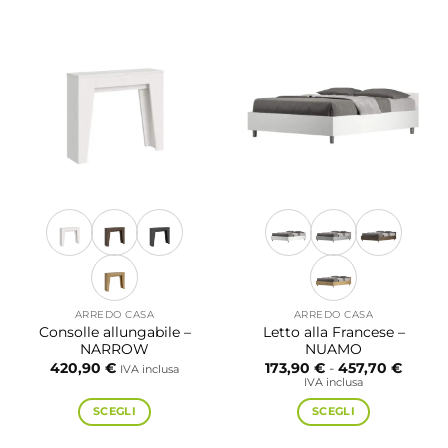
ha
ha
più
più
varianti.
varianti.
Le
Le
opzioni
opzioni
possono
possono
essere
essere
scelte
scelte
nella
nella
pagina
pagina
del
del
prodotto
prodotto
ARREDO CASA
ARREDO CASA
Consolle allungabile –
Letto alla Francese –
NARROW
NUAMO
Fascia
420,90
€
173,90
€
-
457,70
€
IVA inclusa
di
IVA inclusa
prezzo
da
SCEGLI
SCEGLI
173,90
a
Questo
Questo
457,70