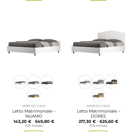
a
a
Questo
Questo
529,90 €
497,4
prodotto
prodotto
ha
ha
più
più
varianti.
varianti.
Le
Le
opzioni
opzioni
possono
possono
essere
essere
scelte
scelte
nella
nella
pagina
pagina
del
del
prodotto
prodotto
ARREDO CASA
ARREDO CASA
Letto Matrimoniale –
Letto Matrimoniale –
NUAMO
DORES
Fascia
Fascia
143,20
€
-
549,80
€
217,30
€
-
625,60
€
di
di
IVA inclusa
IVA inclusa
prezzo:
prezzo