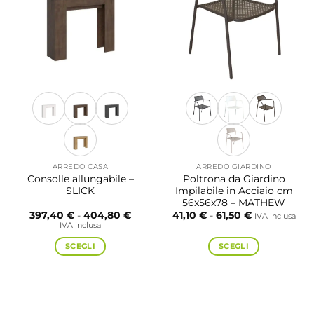
opzioni
opzioni
possono
possono
essere
essere
scelte
scelte
nella
nella
pagina
pagina
del
del
prodotto
prodotto
ARREDO CASA
ARREDO GIARDINO
Consolle allungabile –
Poltrona da Giardino
SLICK
Impilabile in Acciaio cm
56x56x78 – MATHEW
Fascia
Fascia
397,40
€
-
404,80
€
41,10
€
-
61,50
€
IVA inclusa
di
di
IVA inclusa
prezzo:
prezzo:
da
da
SCEGLI
SCEGLI
397,40 €
41,10 €
a
a
Questo
Questo
404,80 €
61,50 €
prodotto
prodotto
ha
ha
più
più