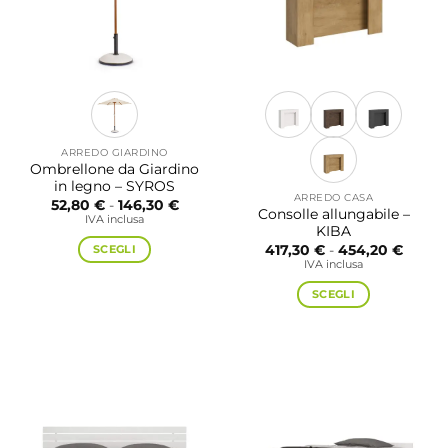
ARREDO GIARDINO
Ombrellone da Giardino
in legno – SYROS
ARREDO CASA
Fascia
52,80
€
-
146,30
€
Consolle allungabile –
di
IVA inclusa
prezzo:
KIBA
da
Fascia
SCEGLI
417,30
€
-
454,20
€
52,80 €
di
IVA inclusa
a
Questo
prezzo
146,30 €
da
prodotto
SCEGLI
417,30
a
ha
Questo
454,20
più
prodotto
varianti.
ha
Le
più
opzioni
varianti.
possono
Le
essere
opzioni