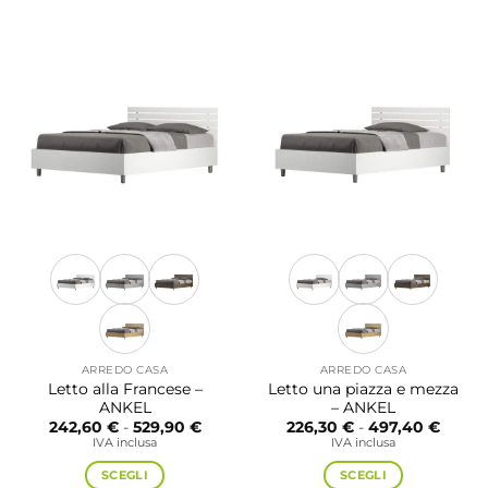
ARREDO CASA
ARREDO CASA
Letto alla Francese –
Letto una piazza e mezza
ANKEL
– ANKEL
Fascia
Fascia
242,60
€
-
529,90
€
226,30
€
-
497,40
€
di
di
IVA inclusa
IVA inclusa
prezzo:
prezzo
da
da
SCEGLI
SCEGLI
242,60 €
226,30