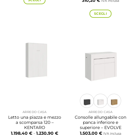
SCEGLI
310,20
€
IVA inclusa
271,50 €
a
Questo
625,60 €
prodotto
SCEGLI
ha
Questo
più
prodotto
varianti.
ha
Le
più
opzioni
varianti.
possono
Le
essere
opzioni
scelte
possono
nella
essere
pagina
scelte
del
nella
prodotto
pagina
del
prodotto
ARREDO CASA
ARREDO CASA
Letto una piazza e mezzo
Consolle allungabile con
a scomparsa 120 –
panca inferiore e
KENTARO
superiore – EVOLVE
Fascia
1.198,40
€
-
1.230,90
€
1.503,00
€
IVA inclusa