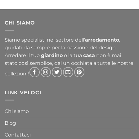
di
prezzo:
da
CHI SIAMO
356,30 €
a
763,30 €
Siamo specialisti nel settore dell'
arredamento
,
guidati da sempre per la passione del design.
Arredare il tuo
giardino
o la tua
casa
non è mai
stato così semplice, dai un occhiata a tutte le nostre
collezioni!
LINK VELOCI
Chi siamo
Blog
Contattaci