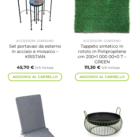
ACCESSORI GIARDINO
ACCESSORI GIARDINO
Set portavasi da esterno
Tappeto sintetico in
in acciaio e mosaico –
rotolo in Polipropilene
KRISTIAN
cm 200×1 000 00×0 7 –
GREEN
45,70
€
111,30
€
IVA inclusa
IVA inclusa
AGGIUNGI AL CARRELLO
AGGIUNGI AL CARRELLO