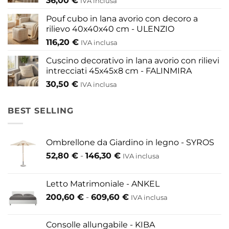
36,00
€
IVA inclusa
prodotto
prodotto
Pouf cubo in lana avorio con decoro a
rilievo 40x40x40 cm - ULENZIO
116,20
€
IVA inclusa
Cuscino decorativo in lana avorio con rilievi
intrecciati 45x45x8 cm - FALINMIRA
30,50
€
IVA inclusa
BEST SELLING
Ombrellone da Giardino in legno - SYROS
Fascia
52,80
€
-
146,30
€
IVA inclusa
di
prezzo:
Letto Matrimoniale - ANKEL
da
Fascia
200,60
€
-
609,60
€
52,80 €
IVA inclusa
di
a
prezzo:
146,30 €
Consolle allungabile - KIBA
da