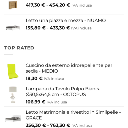
Fascia
417,30
€
-
454,20
€
IVA inclusa
200,60 €
di
a
prezzo:
609,60 €
Letto una piazza e mezza - NUAMO
da
Fascia
155,80
€
-
433,30
€
417,30 €
IVA inclusa
di
a
prezzo:
454,20 €
da
TOP RATED
155,80 €
a
433,30 €
Cuscino da esterno idrorepellente per
sedia - MEDIO
18,30
€
IVA inclusa
Lampada da Tavolo Polpo Bianca
Ø30,5x64,5 cm - OCTOPUS
106,99
€
IVA inclusa
Letto Matrimoniale rivestito in Similpelle -
GRACE
Fascia
356,30
€
-
763,30
€
IVA inclusa