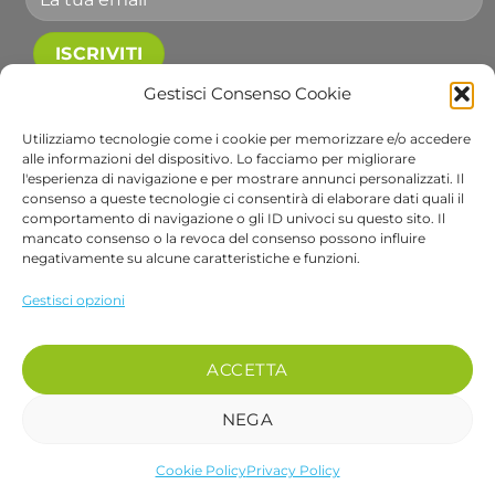
Gestisci Consenso Cookie
Accetto le condizioni generali e di ricevere le
newsletter.
Utilizziamo tecnologie come i cookie per memorizzare e/o accedere
alle informazioni del dispositivo. Lo facciamo per migliorare
Alternative:
l'esperienza di navigazione e per mostrare annunci personalizzati. Il
consenso a queste tecnologie ci consentirà di elaborare dati quali il
comportamento di navigazione o gli ID univoci su questo sito. Il
Visa
PayPal
Stripe
MasterCard
Cash
Apple
Goog
mancato consenso o la revoca del consenso possono influire
negativamente su alcune caratteristiche e funzioni.
On
Pay
Wall
Copyright 2026 ©
Bob Gardens by BS COM SRL
Delivery
Via B. Cellini 7, 36061, Bassano del Grappa VI
Gestisci opzioni
P.IVA e CF: 04486540240
REA: VI-407698 - Cap. soc. € 10.000,00 i.v.
ACCETTA
PEC: bscom@pec.it SDI: EUVZNZV
Se desideri parlare con un nostro operatore chiama il numero 0424 017048
NEGA
Cookie Policy
Privacy Policy
recedere dal contratto qui