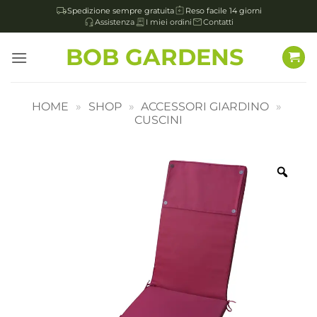
Spedizione sempre gratuita
Reso facile 14 giorni
Assistenza
I miei ordini
Contatti
Salta
BOB GARDENS
ai
contenuti
HOME
»
SHOP
»
ACCESSORI GIARDINO
»
CUSCINI