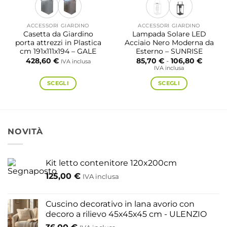
ACCESSORI GIARDINO
ACCESSORI GIARDINO
Casetta da Giardino
Lampada Solare LED
porta attrezzi in Plastica
Acciaio Nero Moderna da
cm 191x111x194 – GALE
Esterno – SUNRISE
Fascia
428,60
€
85,70
€
-
106,80
€
IVA inclusa
di
IVA inclusa
prezzo:
da
SCEGLI
SCEGLI
85,70 
a
Questo
Questo
106,80
prodotto
prodotto
ha
ha
più
più
NOVITÀ
varianti.
varianti.
Le
Le
opzioni
opzioni
Kit letto contenitore 120x200cm
possono
possono
125,00
€
IVA inclusa
essere
essere
scelte
scelte
nella
nella
Cuscino decorativo in lana avorio con
pagina
pagina
decoro a rilievo 45x45x45 cm - ULENZIO
del
del