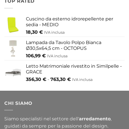
TOP RATED
155,80 €
a
433,30 €
Cuscino da esterno idrorepellente per
sedia - MEDIO
18,30
€
IVA inclusa
Lampada da Tavolo Polpo Bianca
Ø30,5x64,5 cm - OCTOPUS
106,99
€
IVA inclusa
Letto Matrimoniale rivestito in Similpelle -
GRACE
Fascia
356,30
€
-
763,30
€
IVA inclusa
di
prezzo:
da
CHI SIAMO
356,30 €
a
763,30 €
Siamo specialisti nel settore dell'
arredamento
,
guidati da sempre per la passione del design.