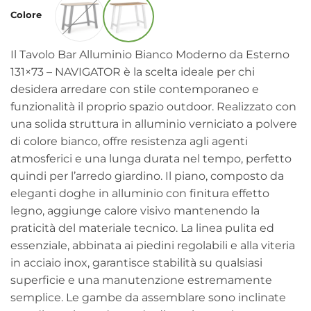
prezzo:
Colore
da
520,10 €
a
Il Tavolo Bar Alluminio Bianco Moderno da Esterno
542,10 €
131×73 – NAVIGATOR è la scelta ideale per chi
desidera arredare con stile contemporaneo e
funzionalità il proprio spazio outdoor. Realizzato con
una solida struttura in alluminio verniciato a polvere
di colore bianco, offre resistenza agli agenti
atmosferici e una lunga durata nel tempo, perfetto
quindi per l’arredo giardino. Il piano, composto da
eleganti doghe in alluminio con finitura effetto
legno, aggiunge calore visivo mantenendo la
praticità del materiale tecnico. La linea pulita ed
essenziale, abbinata ai piedini regolabili e alla viteria
in acciaio inox, garantisce stabilità su qualsiasi
superficie e una manutenzione estremamente
semplice. Le gambe da assemblare sono inclinate