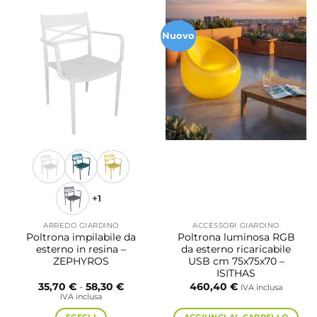
Nuovo
+1
ARREDO GIARDINO
ACCESSORI GIARDINO
Poltrona impilabile da
Poltrona luminosa RGB
esterno in resina –
da esterno ricaricabile
ZEPHYROS
USB cm 75x75x70 –
ISITHAS
Fascia
35,70
€
-
58,30
€
460,40
€
IVA inclusa
di
IVA inclusa
prezzo:
da