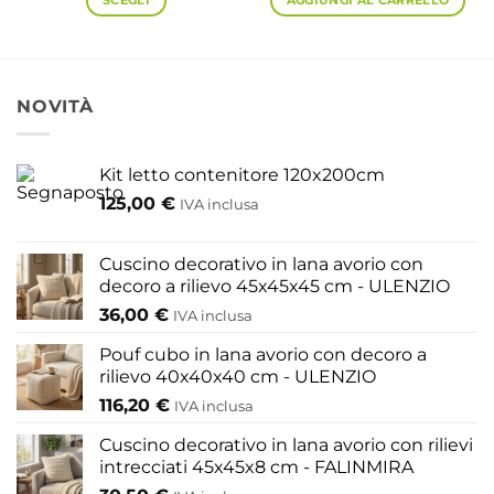
SCEGLI
AGGIUNGI AL CARRELLO
35,70 €
a
Questo
58,30 €
prodotto
ha
più
NOVITÀ
varianti.
Le
opzioni
Kit letto contenitore 120x200cm
possono
125,00
€
IVA inclusa
essere
scelte
nella
Cuscino decorativo in lana avorio con
pagina
decoro a rilievo 45x45x45 cm - ULENZIO
del
36,00
€
IVA inclusa
prodotto
Pouf cubo in lana avorio con decoro a
rilievo 40x40x40 cm - ULENZIO
116,20
€
IVA inclusa
Cuscino decorativo in lana avorio con rilievi
intrecciati 45x45x8 cm - FALINMIRA