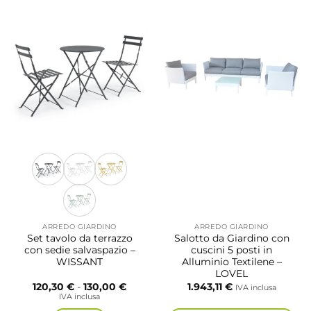
ARREDO GIARDINO
ARREDO GIARDINO
Set tavolo da terrazzo
Salotto da Giardino con
con sedie salvaspazio –
cuscini 5 posti in
WISSANT
Alluminio Textilene –
LOVEL
Fascia
120,30
€
-
130,00
€
1.943,11
€
IVA inclusa
di
IVA inclusa
prezzo: