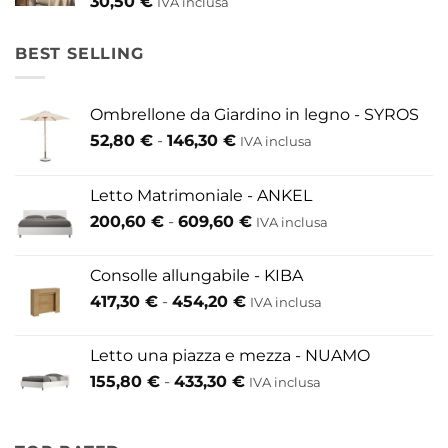
30,50
€
IVA inclusa
BEST SELLING
Ombrellone da Giardino in legno - SYROS
Fascia
52,80
€
-
146,30
€
IVA inclusa
di
prezzo:
Letto Matrimoniale - ANKEL
da
Fascia
200,60
€
-
609,60
€
52,80 €
IVA inclusa
di
a
prezzo:
146,30 €
Consolle allungabile - KIBA
da
Fascia
417,30
€
-
454,20
€
IVA inclusa
200,60 €
di
a
prezzo:
609,60 €
Letto una piazza e mezza - NUAMO
da
Fascia
155,80
€
-
433,30
€
417,30 €
IVA inclusa
di
a
prezzo:
454,20 €
da