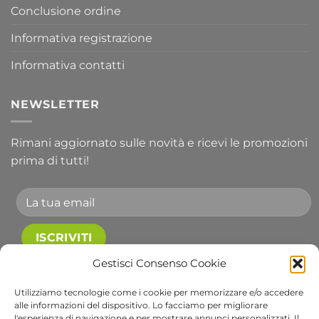
Conclusione ordine
Informativa registrazione
Informativa contatti
NEWSLETTER
Rimani aggiornato sulle novità e ricevi le promozioni
prima di tutti!
Gestisci Consenso Cookie
Accetto le condizioni generali e di ricevere le
newsletter.
Utilizziamo tecnologie come i cookie per memorizzare e/o accedere
alle informazioni del dispositivo. Lo facciamo per migliorare
Alternative:
l'esperienza di navigazione e per mostrare annunci personalizzati. Il