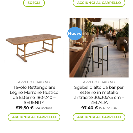
da
SCEGLI
AGGIUNGI AL CARRELLO
120,30 €
a
Questo
130,00 €
prodotto
ha
più
Nuovo
varianti.
Le
opzioni
possono
essere
scelte
nella
pagina
ARREDO GIARDINO
ARREDO GIARDINO
del
Tavolo Rettangolare
Sgabello alto da bar per
prodotto
Legno Marrone Rustico
esterno in metallo
da Esterno 180-240 –
antracite 30x30x75 cm –
SERENITY
ZELALIA
519,50
€
97,40
€
IVA inclusa
IVA inclusa
AGGIUNGI AL CARRELLO
AGGIUNGI AL CARRELLO