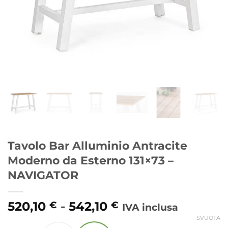
Tavolo Bar Alluminio Antracite
Moderno da Esterno 131×73 –
NAVIGATOR
Fascia
520,10
-
542,10
€
€
IVA inclusa
di
SVUOTA
Alternative: