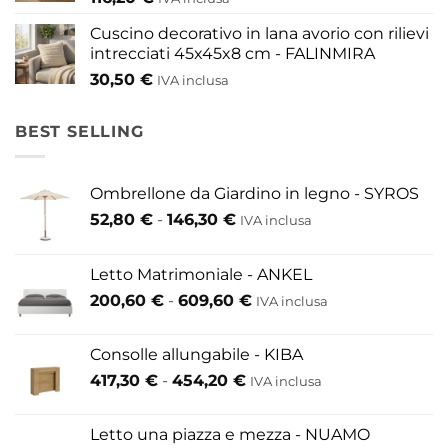
Cuscino decorativo in lana avorio con rilievi
intrecciati 45x45x8 cm - FALINMIRA
30,50
€
IVA inclusa
BEST SELLING
Ombrellone da Giardino in legno - SYROS
Fascia
52,80
€
-
146,30
€
IVA inclusa
di
prezzo:
Letto Matrimoniale - ANKEL
da
Fascia
200,60
€
-
609,60
€
52,80 €
IVA inclusa
di
a
prezzo:
146,30 €
Consolle allungabile - KIBA
da
Fascia
417,30
€
-
454,20
€
IVA inclusa
200,60 €
di
a
prezzo:
609,60 €
Letto una piazza e mezza - NUAMO
da