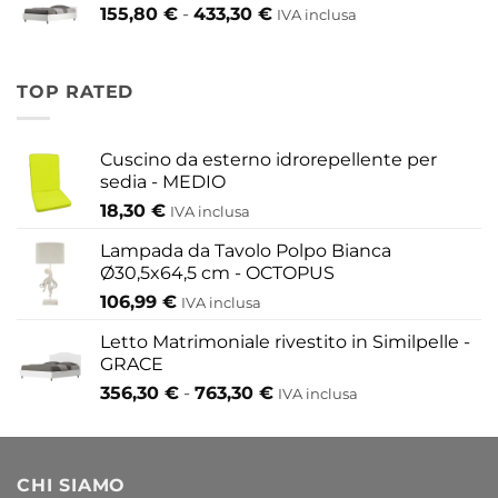
Fascia
155,80
€
-
433,30
€
417,30 €
IVA inclusa
di
a
prezzo:
454,20 €
da
TOP RATED
155,80 €
a
433,30 €
Cuscino da esterno idrorepellente per
sedia - MEDIO
18,30
€
IVA inclusa
Lampada da Tavolo Polpo Bianca
Ø30,5x64,5 cm - OCTOPUS
106,99
€
IVA inclusa
Letto Matrimoniale rivestito in Similpelle -
GRACE
Fascia
356,30
€
-
763,30
€
IVA inclusa
di
prezzo:
da
CHI SIAMO
356,30 €