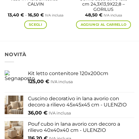
CALVIN
cm 24,3X13,9X22,8 –
GORILUS
Fascia
13,40
€
-
16,50
€
48,50
€
IVA inclusa
IVA inclusa
di
prezzo:
SCEGLI
AGGIUNGI AL CARRELLO
da
13,40 €
Questo
a
prodotto
16,50 €
ha
più
NOVITÀ
varianti.
Le
opzioni
Kit letto contenitore 120x200cm
possono
125,00
€
IVA inclusa
essere
scelte
nella
Cuscino decorativo in lana avorio con
pagina
decoro a rilievo 45x45x45 cm - ULENZIO
del
36,00
€
IVA inclusa
prodotto
Pouf cubo in lana avorio con decoro a
rilievo 40x40x40 cm - ULENZIO
116,20
€
IVA inclusa