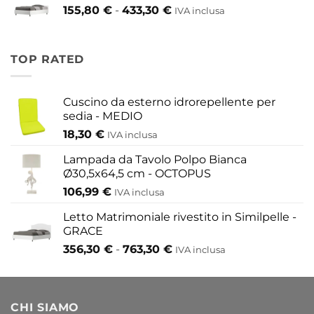
Fascia
155,80
€
-
433,30
€
417,30 €
IVA inclusa
di
a
prezzo:
454,20 €
da
TOP RATED
155,80 €
a
433,30 €
Cuscino da esterno idrorepellente per
sedia - MEDIO
18,30
€
IVA inclusa
Lampada da Tavolo Polpo Bianca
Ø30,5x64,5 cm - OCTOPUS
106,99
€
IVA inclusa
Letto Matrimoniale rivestito in Similpelle -
GRACE
Fascia
356,30
€
-
763,30
€
IVA inclusa
di
prezzo:
da
CHI SIAMO
356,30 €