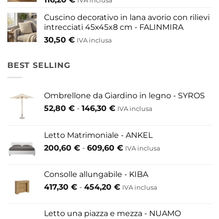
IVA inclusa
Cuscino decorativo in lana avorio con rilievi
intrecciati 45x45x8 cm - FALINMIRA
30,50
€
IVA inclusa
BEST SELLING
Ombrellone da Giardino in legno - SYROS
Fascia
52,80
€
-
146,30
€
IVA inclusa
di
prezzo:
Letto Matrimoniale - ANKEL
da
Fascia
200,60
€
-
609,60
€
52,80 €
IVA inclusa
di
a
prezzo:
146,30 €
Consolle allungabile - KIBA
da
Fascia
417,30
€
-
454,20
€
IVA inclusa
200,60 €
di
a
prezzo:
609,60 €
Letto una piazza e mezza - NUAMO
da