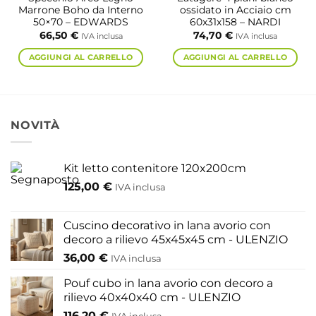
Marrone Boho da Interno
ossidato in Acciaio cm
50×70 – EDWARDS
60x31x158 – NARDI
66,50
€
74,70
€
IVA inclusa
IVA inclusa
AGGIUNGI AL CARRELLO
AGGIUNGI AL CARRELLO
NOVITÀ
Kit letto contenitore 120x200cm
125,00
€
IVA inclusa
Cuscino decorativo in lana avorio con
decoro a rilievo 45x45x45 cm - ULENZIO
36,00
€
IVA inclusa
Pouf cubo in lana avorio con decoro a
rilievo 40x40x40 cm - ULENZIO
116,20
€