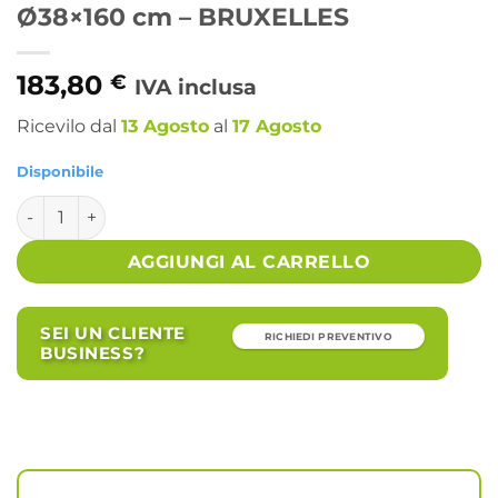
Ø38×160 cm – BRUXELLES
183,80
€
IVA inclusa
Ricevilo dal
13 Agosto
al
17 Agosto
Disponibile
Lampada da Terra Bruxelles Ø38x160 cm - BRUXELLES quan
Alternative:
AGGIUNGI AL CARRELLO
SEI UN CLIENTE
RICHIEDI PREVENTIVO
BUSINESS?