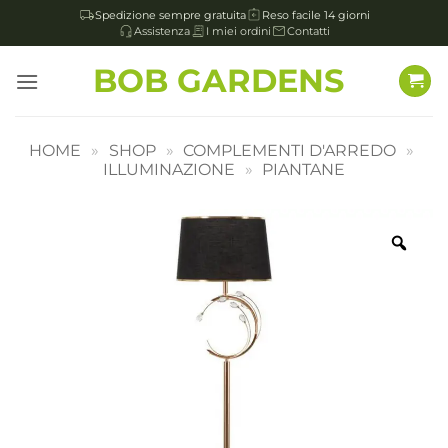
Spedizione sempre gratuita
Reso facile 14 giorni
Assistenza
I miei ordini
Contatti
Salta
BOB GARDENS
ai
contenuti
HOME
»
SHOP
»
COMPLEMENTI D'ARREDO
»
ILLUMINAZIONE
»
PIANTANE