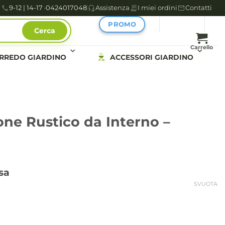
9-12 | 14-17 ·
0424017048
Assistenza
I miei ordini
Contatti
PROMO
Cerca
Carrello
RREDO GIARDINO
ACCESSORI GIARDINO
ne Rustico da Interno –
sa
SVUOTA
€