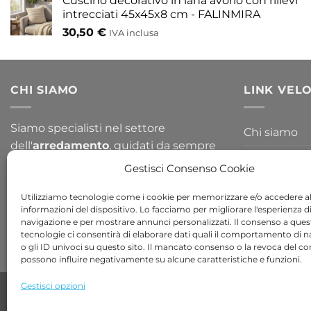
Cuscino decorativo in lana avorio con rilievi
intrecciati 45x45x8 cm - FALINMIRA
30,50
€
IVA inclusa
CHI SIAMO
LINK VELO
Siamo specialisti nel settore
Chi siamo
dell'
arredamento
, guidati da sempre
Blog
per la passione del design. Arredare il
Gestisci Consenso Cookie
tuo
giardino
o la tua
casa
non è mai
Contattaci
stato così semplice, dai un occhiata a
Utilizziamo tecnologie come i cookie per memorizzare e/o accedere al
informazioni del dispositivo. Lo facciamo per migliorare l'esperienza d
tutte le nostre collezioni!
navigazione e per mostrare annunci personalizzati. Il consenso a ques
tecnologie ci consentirà di elaborare dati quali il comportamento di 
o gli ID univoci su questo sito. Il mancato consenso o la revoca del c
possono influire negativamente su alcune caratteristiche e funzioni.
Gestisci opzioni
Copyright 2026 ©
Bob Gardens by BS COM SRL
Via B. Cellini 7, 36061, Bassano del Grappa VI