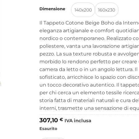
a
Dimensione
307,10 
140x200
160x230
Il Tappeto Cotone Beige Boho da Inte
eleganza artigianale e comfort quotidiano
nordico o contemporaneo. Realizzato co
poliestere, vanta una lavorazione artigia
pezzo. La sua texture robusta e avvolgent
morbido lo rendono perfetto per creare u
camera da letto o in un angolo lettura. I
sofisticato, arricchisce lo spazio con di
un tocco decorativo autentico. Il tappet
per chi cerca un elemento tessile ricerc
storia fatta di materiali naturali e cura d
interni, trasmette una sensazione di equi
307,10
€
IVA inclusa
Esaurito