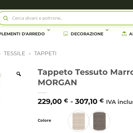
Cerca pergole bioclimatiche…
LEMENTI D'ARREDO
DECORAZIONE
A
»
TESSILE
»
TAPPETI
Tappeto Tessuto Marro
MORGAN
Fascia
229,00
-
307,10
€
€
IVA inclu
di
Alternative:
prezzo:
Colore
da
229,00 