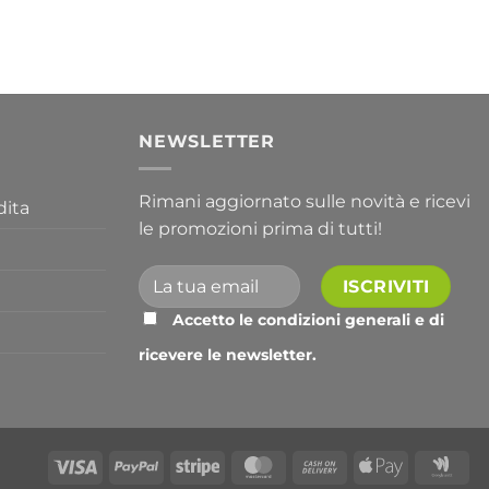
prezzo:
da
356,30 €
a
763,30 €
I
NEWSLETTER
Rimani aggiornato sulle novità e ricevi
dita
le promozioni prima di tutti!
Accetto le condizioni generali e di
ricevere le newsletter.
Alternative:
Visa
PayPal
Stripe
MasterCard
Cash
Apple
Go