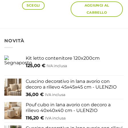
SCEGLI
AGGIUNGI AL
CARRELLO
Questo
prodotto
ha
più
NOVITÀ
varianti.
Le
Kit letto contenitore 120x200cm
opzioni
125,00
€
possono
IVA inclusa
essere
scelte
Cuscino decorativo in lana avorio con
nella
decoro a rilievo 45x45x45 cm - ULENZIO
pagina
36,00
€
IVA inclusa
del
Pouf cubo in lana avorio con decoro a
prodotto
rilievo 40x40x40 cm - ULENZIO
116,20
€
IVA inclusa