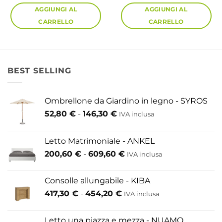
AGGIUNGI AL
AGGIUNGI AL
CARRELLO
CARRELLO
BEST SELLING
Ombrellone da Giardino in legno - SYROS
Fascia
52,80
€
-
146,30
€
IVA inclusa
di
prezzo:
Letto Matrimoniale - ANKEL
da
Fascia
200,60
€
-
609,60
€
52,80 €
IVA inclusa
di
a
prezzo:
146,30 €
Consolle allungabile - KIBA
da
Fascia
417,30
€
-
454,20
€
IVA inclusa
200,60 €
di
a
prezzo:
609,60 €
Letto una piazza e mezza - NUAMO