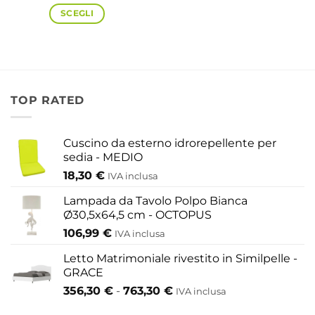
SCEGLI
Questo
prodotto
ha
più
TOP RATED
varianti.
Le
Cuscino da esterno idrorepellente per
opzioni
sedia - MEDIO
possono
18,30
€
IVA inclusa
essere
scelte
Lampada da Tavolo Polpo Bianca
nella
Ø30,5x64,5 cm - OCTOPUS
pagina
106,99
€
IVA inclusa
del
Letto Matrimoniale rivestito in Similpelle -
prodotto
GRACE
Fascia
356,30
€
-
763,30
€
IVA inclusa
di