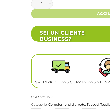
Tappeto Tessuto Marrone Rustico da Inter
AGGI
SEI UN CLIENTE
BUSINESS?
SPEDIZIONE ASSICURATA
ASSISTENZ
COD:
0601522
Categorie:
Complementi d'arredo
,
Tappeti
,
Tessil