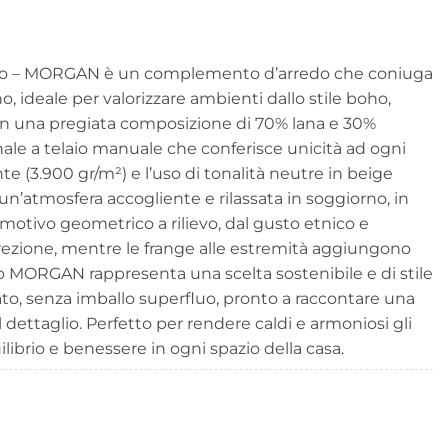
€
rno – MORGAN è un complemento d’arredo che coniuga
, ideale per valorizzare ambienti dallo stile boho,
n una pregiata composizione di 70% lana e 30%
nale a telaio manuale che conferisce unicità ad ogni
e (3.900 gr/m²) e l’uso di tonalità neutre in beige
n’atmosfera accogliente e rilassata in soggiorno, in
l motivo geometrico a rilievo, dal gusto etnico e
screzione, mentre le frange alle estremità aggiungono
o MORGAN rappresenta una scelta sostenibile e di stile
ato, senza imballo superfluo, pronto a raccontare una
el dettaglio. Perfetto per rendere caldi e armoniosi gli
librio e benessere in ogni spazio della casa.