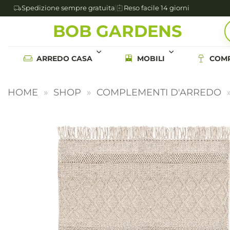
Spedizione sempre gratuita
Reso facile 14 giorni
Salta
BOB GARDENS
ai
contenuti
ARREDO CASA
MOBILI
COMP
HOME
»
SHOP
»
COMPLEMENTI D'ARREDO