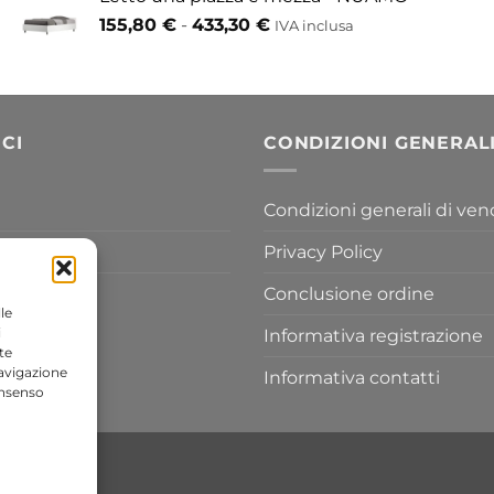
da
Fascia
155,80
€
-
433,30
€
417,30 €
IVA inclusa
di
a
prezzo:
454,20 €
da
155,80 €
a
CI
CONDIZIONI GENERAL
433,30 €
Condizioni generali di ven
Privacy Policy
Conclusione ordine
le
i
Informativa registrazione
te
navigazione
Informativa contatti
onsenso