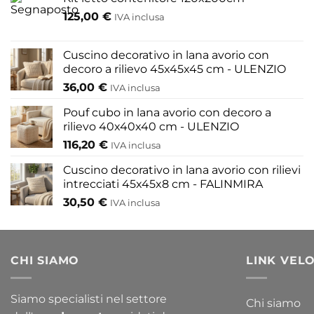
pagina
125,00
€
IVA inclusa
del
prodotto
Cuscino decorativo in lana avorio con
decoro a rilievo 45x45x45 cm - ULENZIO
36,00
€
IVA inclusa
Pouf cubo in lana avorio con decoro a
rilievo 40x40x40 cm - ULENZIO
116,20
€
IVA inclusa
Cuscino decorativo in lana avorio con rilievi
intrecciati 45x45x8 cm - FALINMIRA
30,50
€
IVA inclusa
CHI SIAMO
LINK VELO
Siamo specialisti nel settore
Chi siamo