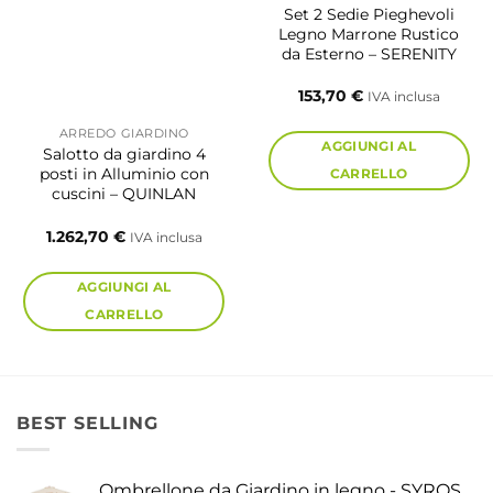
Set 2 Sedie Pieghevoli
Legno Marrone Rustico
da Esterno – SERENITY
153,70
€
IVA inclusa
a
ARREDO GIARDINO
AGGIUNGI AL
o:
Salotto da giardino 4
posti in Alluminio con
CARRELLO
0 €
cuscini – QUINLAN
0 €
1.262,70
€
IVA inclusa
AGGIUNGI AL
CARRELLO
BEST SELLING
Ombrellone da Giardino in legno - SYROS