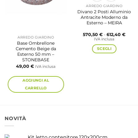
ARREDO GIARDINO
Divano 2 Posti Alluminio
Antracite Moderno da
Esterno – MEIRA
Fasci
570,50
€
-
612,40
€
ARREDO GIARDINO
di
IVA inclusa
prezz
Base Ombrellone
da
Cemento Beige da
SCEGLI
570,5
Esterno 50 mm –
a
STONEBASE
612,4
Questo
49,00
€
IVA inclusa
prodotto
ha
AGGIUNGI AL
più
CARRELLO
varianti.
Le
opzioni
possono
NOVITÀ
essere
scelte
nella
Kit letto contenitore 120x200cm