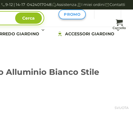
9-12 | 14-17 ·
0424017048
Assistenza
I miei ordini
Contatti
PROMO
Cerca
Carrello
RREDO GIARDINO
ACCESSORI GIARDINO
o Alluminio Bianco Stile
SVUOTA