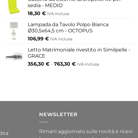
sedia - MEDIO
18,30
€
IVA inclusa
Lampada da Tavolo Polpo Bianca
Ø30,5x64,5 cm - OCTOPUS
106,99
€
IVA inclusa
Letto Matrimoniale rivestito in Similpelle -
GRACE
Fascia
356,30
€
-
763,30
€
IVA inclusa
di
prezzo:
da
356,30 €
a
763,30 €
I
NEWSLETTER
Rimani aggiornato sulle novità e ricevi
dita