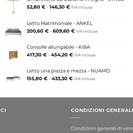
Fascia
52,80
€
-
146,30
€
IVA inclusa
di
prezzo:
Letto Matrimoniale - ANKEL
da
Fascia
200,60
€
-
609,60
€
52,80 €
IVA inclusa
di
a
prezzo:
146,30 €
Consolle allungabile - KIBA
da
Fascia
417,30
€
-
454,20
€
IVA inclusa
200,60 €
di
a
prezzo:
609,60 €
Letto una piazza e mezza - NUAMO
da
Fascia
155,80
€
-
433,30
€
417,30 €
IVA inclusa
di
a
prezzo:
454,20 €
da
155,80 €
a
CI
CONDIZIONI GENERAL
433,30 €
Condizioni generali di ven