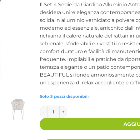
Il Set 4 Sedie da Giardino Alluminio Ant
desidera unire eleganza contemporanea e
solida in alluminio verniciato a polvere
moderno ed essenziale, arricchito dall’in
richiama il calore naturale del rattan in u
schienale, sfoderabili e rivestiti in resi
comfort duraturo e facilità di manutenzi
frequente. Impilabili e pratiche da riporr
terrazza elegante o un patio contemporan
BEAUTIFUL si fonde armoniosamente con 
un’esperienza di relax accogliente e raffi
Solo 3 pezzi disponibili
Set 4 Sedie da Giardino Alluminio Bianco S
AGGI