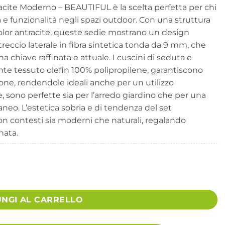
racite Moderno – BEAUTIFUL è la scelta perfetta per chi
 funzionalità negli spazi outdoor. Con una struttura
 color antracite, queste sedie mostrano un design
treccio laterale in fibra sintetica tonda da 9 mm, che
na chiave raffinata e attuale. I cuscini di seduta e
stente tessuto olefin 100% polipropilene, garantiscono
one, rendendole ideali anche per un utilizzo
e, sono perfette sia per l’arredo giardino che per una
eo. L’estetica sobria e di tendenza del set
contesti sia moderni che naturali, regalando
nata.
tile Moderno - BEAUTIFUL quantità
UNGI AL CARRELLO