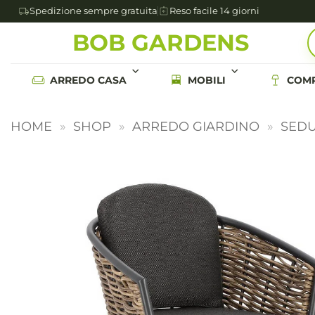
Spedizione sempre gratuita
Reso facile 14 giorni
Salta
BOB GARDENS
ai
contenuti
ARREDO CASA
MOBILI
COMP
HOME
»
SHOP
»
ARREDO GIARDINO
»
SEDU