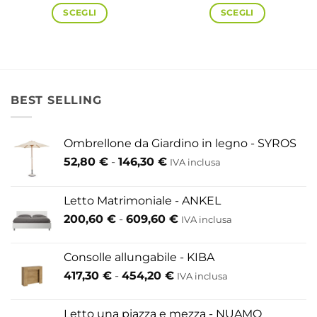
da
SCEGLI
SCEGLI
463,20 €
a
1.022,00 €
Questo
Questo
prodotto
prodotto
ha
ha
più
più
BEST SELLING
varianti.
varianti.
Le
Le
Ombrellone da Giardino in legno - SYROS
opzioni
opzioni
Fascia
52,80
€
-
146,30
€
possono
possono
IVA inclusa
di
essere
essere
prezzo:
scelte
scelte
Letto Matrimoniale - ANKEL
da
nella
nella
Fascia
200,60
€
-
609,60
€
52,80 €
IVA inclusa
pagina
pagina
di
a
del
del
prezzo:
146,30 €
Consolle allungabile - KIBA
prodotto
prodotto
da
Fascia
417,30
€
-
454,20
€
IVA inclusa
200,60 €
di
a
prezzo:
609,60 €
Letto una piazza e mezza - NUAMO