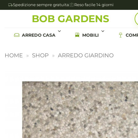
Spedizione sempre gratuita
Reso facile 14 giorni
Salta
BOB GARDENS
ai
contenuti
ARREDO CASA
MOBILI
COMP
HOME
»
SHOP
»
ARREDO GIARDINO