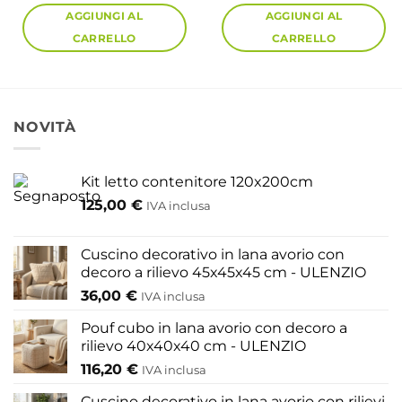
era:
è:
AGGIUNGI AL
AGGIUNGI AL
1.499,00 €.
1.191,56 €.
CARRELLO
CARRELLO
NOVITÀ
Kit letto contenitore 120x200cm
125,00
€
IVA inclusa
Cuscino decorativo in lana avorio con
decoro a rilievo 45x45x45 cm - ULENZIO
36,00
€
IVA inclusa
Pouf cubo in lana avorio con decoro a
rilievo 40x40x40 cm - ULENZIO
116,20
€
IVA inclusa
Cuscino decorativo in lana avorio con rilievi