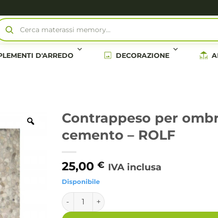
Cerca materassi memory…
LEMENTI D'ARREDO
DECORAZIONE
A
Contrappeso per ombre
cemento – ROLF
25,00
€
IVA inclusa
Disponibile
Contrappeso per ombrellone palo laterale 
Alternative: