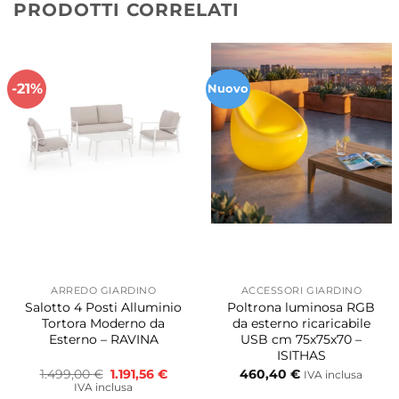
PRODOTTI CORRELATI
-21%
Nuovo
ARREDO GIARDINO
ACCESSORI GIARDINO
Salotto 4 Posti Alluminio
Poltrona luminosa RGB
Tortora Moderno da
da esterno ricaricabile
Esterno – RAVINA
USB cm 75x75x70 –
ISITHAS
Il
Il
1.499,00
€
1.191,56
€
460,40
€
IVA inclusa
prezzo
prezzo
IVA inclusa
originale
attuale