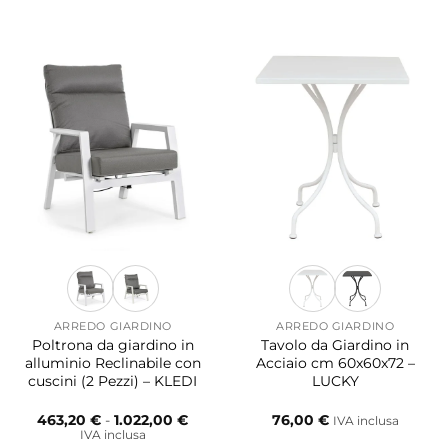
ARREDO GIARDINO
ARREDO GIARDINO
Poltrona da giardino in
Tavolo da Giardino in
alluminio Reclinabile con
Acciaio cm 60x60x72 –
cuscini (2 Pezzi) – KLEDI
LUCKY
Fascia
463,20
€
-
1.022,00
€
76,00
€
IVA inclusa
di
IVA inclusa
prezzo: