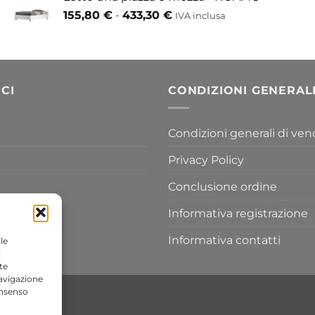
da
Fascia
155,80
€
-
433,30
€
417,30 €
IVA inclusa
di
a
prezzo:
454,20 €
da
155,80 €
a
CI
CONDIZIONI GENERAL
433,30 €
Condizioni generali di ven
Privacy Policy
Conclusione ordine
Informativa registrazione
Informativa contatti
le
i
te
navigazione
onsenso