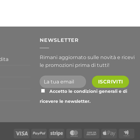
prezzo:
da
356,30 €
a
763,30 €
I
NEWSLETTER
Rimani aggiornato sulle novità e ricevi
dita
le promozioni prima di tutti!
Accetto le condizioni generali e di
ricevere le newsletter.
Alternative:
Visa
PayPal
Stripe
MasterCard
Cash
Apple
Go
On
Pay
Wal