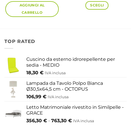
AGGIUNGI AL
SCEGLI
CARRELLO
Questo
prodotto
ha
più
TOP RATED
varianti.
Le
Cuscino da esterno idrorepellente per
opzioni
sedia - MEDIO
possono
18,30
€
IVA inclusa
essere
scelte
Lampada da Tavolo Polpo Bianca
nella
Ø30,5x64,5 cm - OCTOPUS
pagina
106,99
€
IVA inclusa
del
Letto Matrimoniale rivestito in Similpelle -
prodotto
GRACE
Fascia
356,30
€
-
763,30
€
IVA inclusa
di