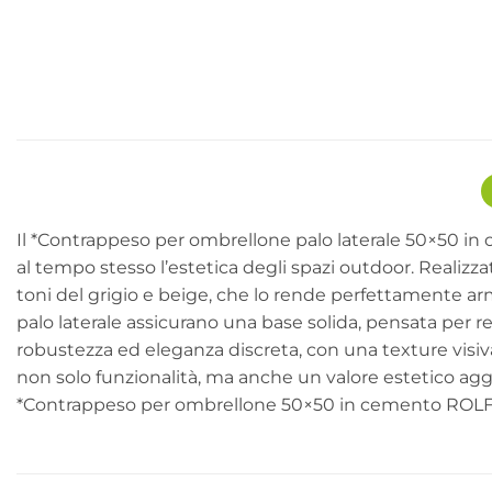
Il *Contrappeso per ombrellone palo laterale 50×50 in c
al tempo stesso l’estetica degli spazi outdoor. Realizz
toni del grigio e beige, che lo rende perfettamente a
palo laterale assicurano una base solida, pensata per r
robustezza ed eleganza discreta, con una texture visiva r
non solo funzionalità, ma anche un valore estetico aggi
*Contrappeso per ombrellone 50×50 in cemento ROLF* esp