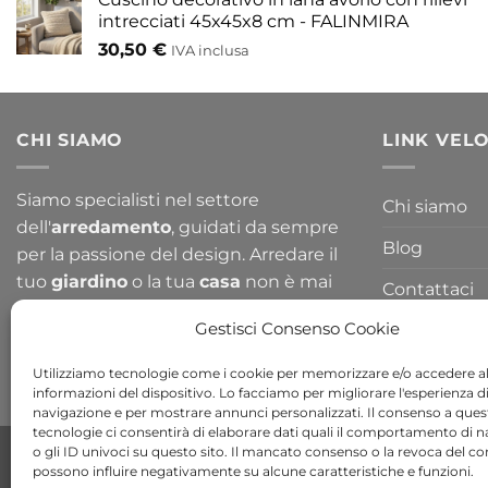
intrecciati 45x45x8 cm - FALINMIRA
30,50
€
IVA inclusa
CHI SIAMO
LINK VELO
Siamo specialisti nel settore
Chi siamo
dell'
arredamento
, guidati da sempre
Blog
per la passione del design. Arredare il
tuo
giardino
o la tua
casa
non è mai
Contattaci
stato così semplice, dai un occhiata a
Gestisci Consenso Cookie
tutte le nostre collezioni!
Utilizziamo tecnologie come i cookie per memorizzare e/o accedere al
informazioni del dispositivo. Lo facciamo per migliorare l'esperienza d
navigazione e per mostrare annunci personalizzati. Il consenso a ques
tecnologie ci consentirà di elaborare dati quali il comportamento di 
Copyright 2026 ©
Bob Gardens by BS COM SRL
o gli ID univoci su questo sito. Il mancato consenso o la revoca del c
possono influire negativamente su alcune caratteristiche e funzioni.
Via B. Cellini 7, 36061, Bassano del Grappa VI