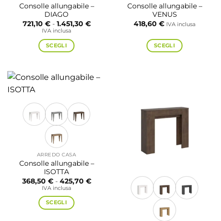
Consolle allungabile –
Consolle allungabile –
DIAGO
VENUS
Fascia
721,10
€
-
1.451,30
€
418,60
€
IVA inclusa
di
IVA inclusa
prezzo:
da
SCEGLI
SCEGLI
721,10 €
a
Questo
Questo
1.451,30 €
prodotto
prodotto
ha
ha
più
più
varianti.
varianti.
Le
Le
opzioni
opzioni
possono
possono
essere
essere
scelte
scelte
ARREDO CASA
nella
nella
Consolle allungabile –
pagina
pagina
ISOTTA
Fascia
368,50
€
-
425,70
€
del
del
di
IVA inclusa
prodotto
prodotto
prezzo:
da
SCEGLI
368,50 €
a
Questo
425,70 €