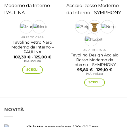
più
varianti.
Le
opzioni
possono
essere
ARREDO CASA
+1
scelte
Tavolino Vetro Nero
nella
Moderno da Interno –
ARREDO CASA
PAULINA
pagina
Tavolino Design Acciaio
Fascia
102,30
€
-
125,00
€
del
Rosso Moderno da
di
IVA inclusa
prodotto
prezzo:
Interno – SYMPHONY
da
Fascia
SCEGLI
95,80
€
-
129,10
€
102,30 €
di
IVA inclusa
a
Questo
prezzo:
125,00 €
da
prodotto
SCEGLI
95,80 €
a
ha
Questo
129,10 
più
prodotto
varianti.
ha
Le
più
NOVITÀ
opzioni
varianti.
possono
Le
essere
opzioni