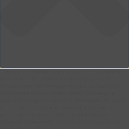
Utilizziamo tecnologie come i cookie per memorizzare
e/o accedere alle informazioni del dispositivo. Lo
facciamo per migliorare l'esperienza di navigazione e
per mostrare annunci personalizzati. Il consenso a
queste tecnologie ci consentirà di elaborare dati quali il
comportamento di navigazione o gli ID univoci su
questo sito. Il mancato consenso o la revoca del
consenso possono influire negativamente su alcune