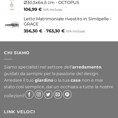
Ø30,5x64,5 cm - OCTOPUS
106,99
€
IVA inclusa
Letto Matrimoniale rivestito in Similpelle -
GRACE
Fascia
356,30
€
-
763,30
€
IVA inclusa
di
prezzo:
da
CHI SIAMO
356,30 €
a
763,30 €
Siamo specialisti nel settore dell'
arredamento
,
guidati da sempre per la passione del design.
Arredare il tuo
giardino
o la tua
casa
non è mai
stato così semplice, dai un occhiata a tutte le nostre
collezioni!
LINK VELOCI