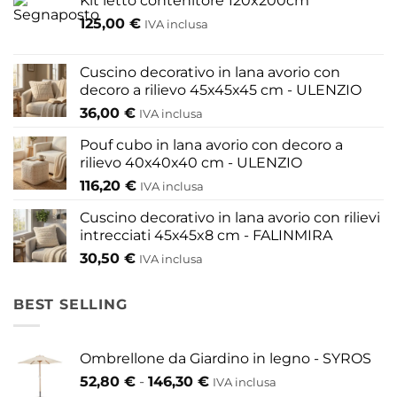
Kit letto contenitore 120x200cm
scelte
possono
125,00
€
IVA inclusa
nella
essere
pagina
scelte
del
nella
Cuscino decorativo in lana avorio con
prodotto
pagina
decoro a rilievo 45x45x45 cm - ULENZIO
del
36,00
€
IVA inclusa
prodotto
Pouf cubo in lana avorio con decoro a
rilievo 40x40x40 cm - ULENZIO
116,20
€
IVA inclusa
Cuscino decorativo in lana avorio con rilievi
intrecciati 45x45x8 cm - FALINMIRA
30,50
€
IVA inclusa
BEST SELLING
Ombrellone da Giardino in legno - SYROS
Fascia
52,80
€
-
146,30
€
IVA inclusa