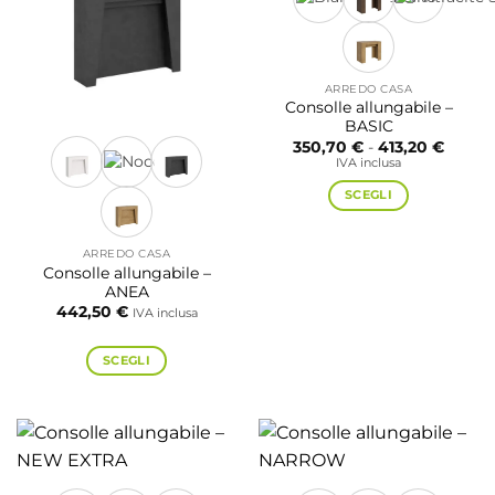
ARREDO CASA
Consolle allungabile –
BASIC
Fascia
350,70
€
-
413,20
€
di
IVA inclusa
prezzo
da
SCEGLI
350,70
a
Questo
413,20
prodotto
ARREDO CASA
ha
Consolle allungabile –
più
ANEA
442,50
€
varianti.
IVA inclusa
Le
opzioni
SCEGLI
possono
Questo
essere
prodotto
scelte
ha
nella
più
pagina
varianti.