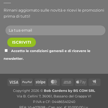
Rimani aggiornato sulle novità e ricevi le promozioni
prima di tutti!
Accetto le condizioni generali e di ricevere le
newsletter.
Alternative:
Visa
PayPal
Stripe
MasterCard
Cash
Apple
Goog
On
Pay
Wall
Copyright 2026 ©
Bob Gardens by BS COM SRL
Delivery
Via B. Cellini 7, 36061, Bassano del Grappa VI
P.IVA e CF: 04486540240
REA: VI-407698 - Cap. soc. € 10.000,00 i.v.