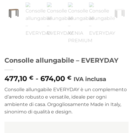
Consolle allungabile – EVERYDAY
Fascia
477,10
-
674,00
€
€
IVA inclusa
di
Consolle allungabile EVERYDAY è un complemento
prezzo:
d’arredo robusto e versatile, ideale per ogni
da
ambiente di casa. Orgogliosamente Made in Italy,
477,10 €
sinonimo di qualità e design.
a
674,00 €