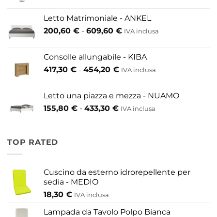
di
prezzo:
Letto Matrimoniale - ANKEL
da
Fascia
200,60
€
-
609,60
€
52,80 €
IVA inclusa
di
a
prezzo:
146,30 €
Consolle allungabile - KIBA
da
Fascia
417,30
€
-
454,20
€
IVA inclusa
200,60 €
di
a
prezzo:
609,60 €
Letto una piazza e mezza - NUAMO
da
Fascia
155,80
€
-
433,30
€
417,30 €
IVA inclusa
di
a
prezzo:
454,20 €
da
TOP RATED
155,80 €
a
433,30 €
Cuscino da esterno idrorepellente per
sedia - MEDIO
18,30
€
IVA inclusa
Lampada da Tavolo Polpo Bianca