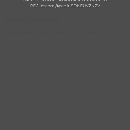
PEC: bscom@pec.it SDI: EUVZNZV
GESTISCI CONSENSO
Se desideri parlare con un nostro operatore chiama il numero 0424 017048