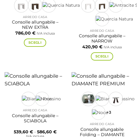
del
Le
prodotto
opzioni
possono
ARREDO CASA
essere
Consolle allungabile –
NEW EXTRA
scelte
ARREDO CASA
786,00
€
IVA inclusa
nella
Consolle allungabile –
pagina
NARROW
SCEGLI
420,90
€
del
IVA inclusa
Questo
prodotto
prodotto
SCEGLI
ha
Questo
più
prodotto
varianti.
ha
Le
più
opzioni
varianti.
possono
Le
essere
opzioni
scelte
possono
ARREDO CASA
+3
nella
essere
Consolle allungabile –
pagina
SCIABOLA
scelte
ARREDO CASA
del
nella
Consolle allungabile
Fascia
539,60
€
-
586,60
€
prodotto
pagina
Folding – DIAMANTE
di
IVA inclusa