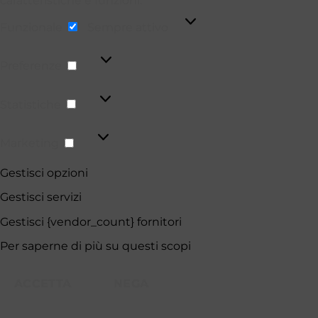
caratteristiche e funzioni.
Funzionale
Funzionale
Sempre attivo
Preferenze
Preferenze
Statistiche
Statistiche
Marketing
Marketing
Gestisci opzioni
Gestisci servizi
Gestisci {vendor_count} fornitori
Per saperne di più su questi scopi
ACCETTA
NEGA