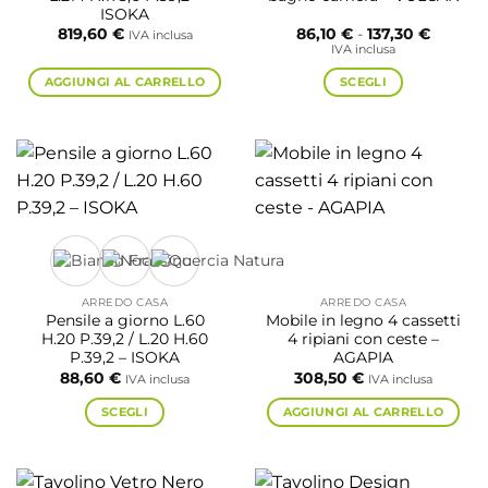
ISOKA
Fascia
819,60
€
86,10
€
-
137,30
€
IVA inclusa
di
IVA inclusa
prezzo:
da
AGGIUNGI AL CARRELLO
SCEGLI
86,10 €
a
Questo
137,30 
prodotto
ha
più
varianti.
Le
opzioni
possono
essere
ARREDO CASA
ARREDO CASA
scelte
Pensile a giorno L.60
Mobile in legno 4 cassetti
nella
H.20 P.39,2 / L.20 H.60
4 ripiani con ceste –
P.39,2 – ISOKA
AGAPIA
pagina
88,60
€
308,50
€
IVA inclusa
IVA inclusa
del
prodotto
SCEGLI
AGGIUNGI AL CARRELLO
Questo
prodotto
ha