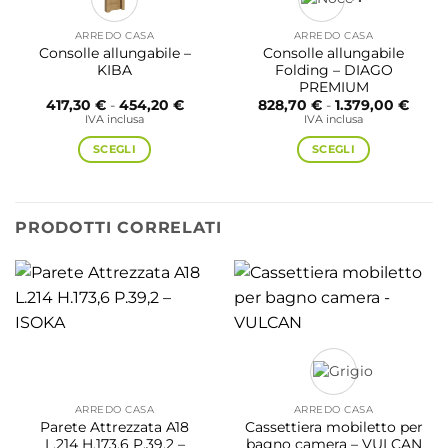
ARREDO CASA
ARREDO CASA
Consolle allungabile –
Consolle allungabile
KIBA
Folding – DIAGO
PREMIUM
Fascia
Fasci
417,30
€
-
454,20
€
828,70
€
-
1.379,00
€
di
di
IVA inclusa
IVA inclusa
prezzo:
prezz
da
da
SCEGLI
SCEGLI
417,30 €
828,7
a
a
Questo
Questo
454,20 €
1.379
prodotto
prodotto
ha
ha
PRODOTTI CORRELATI
più
più
varianti.
varianti.
Le
Le
opzioni
opzioni
possono
possono
essere
essere
scelte
scelte
nella
nella
pagina
pagina
ARREDO CASA
ARREDO CASA
del
del
Parete Attrezzata A18
Cassettiera mobiletto per
L.214 H.173,6 P.39,2 –
bagno camera – VULCAN
prodotto
prodotto