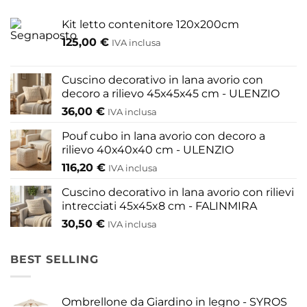
Le
opzioni
Kit letto contenitore 120x200cm
possono
125,00
€
IVA inclusa
essere
scelte
nella
Cuscino decorativo in lana avorio con
pagina
decoro a rilievo 45x45x45 cm - ULENZIO
del
36,00
€
IVA inclusa
prodotto
Pouf cubo in lana avorio con decoro a
rilievo 40x40x40 cm - ULENZIO
116,20
€
IVA inclusa
Cuscino decorativo in lana avorio con rilievi
intrecciati 45x45x8 cm - FALINMIRA
30,50
€
IVA inclusa
BEST SELLING
Ombrellone da Giardino in legno - SYROS