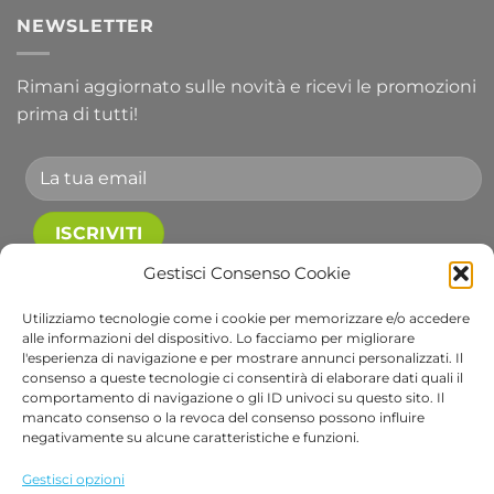
NEWSLETTER
Rimani aggiornato sulle novità e ricevi le promozioni
prima di tutti!
Accetto le condizioni generali e di ricevere le
Gestisci Consenso Cookie
newsletter.
Utilizziamo tecnologie come i cookie per memorizzare e/o accedere
alle informazioni del dispositivo. Lo facciamo per migliorare
Alternative:
l'esperienza di navigazione e per mostrare annunci personalizzati. Il
consenso a queste tecnologie ci consentirà di elaborare dati quali il
comportamento di navigazione o gli ID univoci su questo sito. Il
Visa
PayPal
Stripe
MasterCard
Cash
Apple
Goog
mancato consenso o la revoca del consenso possono influire
On
Pay
Wall
negativamente su alcune caratteristiche e funzioni.
Copyright 2026 ©
Bob Gardens by BS COM SRL
Delivery
Via B. Cellini 7, 36061, Bassano del Grappa VI
Gestisci opzioni