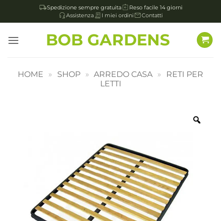
Spedizione sempre gratuita
Reso facile 14 giorni
Assistenza
I miei ordini
Contatti
Salta
BOB GARDENS
ai
contenuti
HOME
»
SHOP
»
ARREDO CASA
»
RETI PER
LETTI