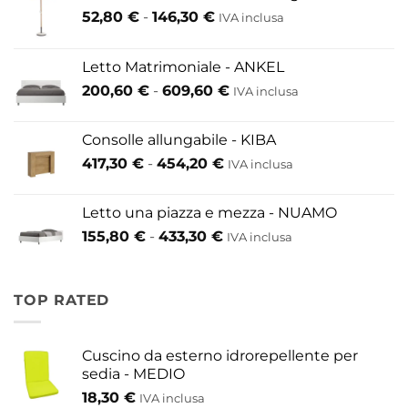
Fascia
52,80
€
-
146,30
€
IVA inclusa
di
prezzo:
Letto Matrimoniale - ANKEL
da
Fascia
200,60
€
-
609,60
€
52,80 €
IVA inclusa
di
a
prezzo:
146,30 €
Consolle allungabile - KIBA
da
Fascia
417,30
€
-
454,20
€
IVA inclusa
200,60 €
di
a
prezzo:
609,60 €
Letto una piazza e mezza - NUAMO
da
Fascia
155,80
€
-
433,30
€
417,30 €
IVA inclusa
di
a
prezzo:
454,20 €
da
TOP RATED
155,80 €
a
433,30 €
Cuscino da esterno idrorepellente per
sedia - MEDIO
18,30
€
IVA inclusa