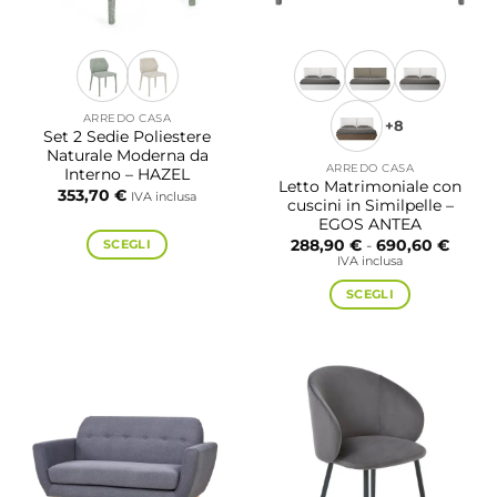
ARREDO CASA
+8
Set 2 Sedie Poliestere
Naturale Moderna da
ARREDO CASA
Interno – HAZEL
Letto Matrimoniale con
353,70
€
IVA inclusa
cuscini in Similpelle –
EGOS ANTEA
Fascia
SCEGLI
288,90
€
-
690,60
€
di
IVA inclusa
Questo
prezzo
da
prodotto
SCEGLI
288,9
a
ha
Questo
690,6
più
prodotto
varianti.
ha
Le
più
opzioni
varianti.
possono
Le
essere
opzioni
scelte
possono