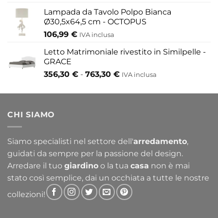
Lampada da Tavolo Polpo Bianca
Ø30,5x64,5 cm - OCTOPUS
106,99
€
IVA inclusa
Letto Matrimoniale rivestito in Similpelle -
GRACE
Fascia
356,30
€
-
763,30
€
IVA inclusa
di
prezzo:
da
CHI SIAMO
356,30 €
a
763,30 €
Siamo specialisti nel settore dell'
arredamento
,
guidati da sempre per la passione del design.
Arredare il tuo
giardino
o la tua
casa
non è mai
stato così semplice, dai un occhiata a tutte le nostre
collezioni!