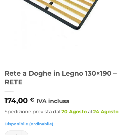
Rete a Doghe in Legno 130×190 –
RETE
174,00
€
IVA inclusa
Spedizione prevista dal
20 Agosto
al
24 Agosto
Disponibile (ordinabile)
Rete a Doghe in Legno 130x190 - RETE quantità
Alternative: