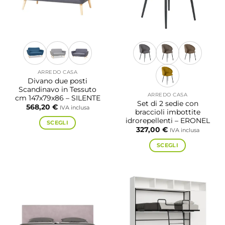
nella
essere
pagina
scelte
del
nella
prodotto
pagina
del
prodotto
ARREDO CASA
Divano due posti
Scandinavo in Tessuto
ARREDO CASA
cm 147x79x86 – SILENTE
Set di 2 sedie con
568,20
€
IVA inclusa
braccioli imbottite
idrorepellenti – ERONEL
SCEGLI
327,00
€
IVA inclusa
Questo
prodotto
SCEGLI
ha
Questo
più
prodotto
varianti.
ha
Le
più
opzioni
varianti.
possono
Le
essere
opzioni