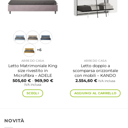
scelte
possono
nella
essere
pagina
scelte
del
nella
prodotto
pagina
del
prodotto
+6
ARREDO CASA
ARREDO CASA
Letto Matrimoniale King
Letto doppio a
size rivestito in
scomparsa orizzontale
Microfibra – ADELE
con mobili – KANDO
Fascia
505,60
€
-
969,90
€
2.554,60
€
IVA inclusa
di
IVA inclusa
prezzo:
da
SCEGLI
AGGIUNGI AL CARRELLO
505,60 €
a
Questo
969,90 €
prodotto
ha
più
NOVITÀ
varianti.