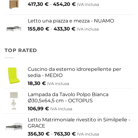
Fascia
417,30
€
-
454,20
€
IVA inclusa
200,60 €
di
a
prezzo:
609,60 €
Letto una piazza e mezza - NUAMO
da
Fascia
155,80
€
-
433,30
€
417,30 €
IVA inclusa
di
a
prezzo:
454,20 €
da
TOP RATED
155,80 €
a
433,30 €
Cuscino da esterno idrorepellente per
sedia - MEDIO
18,30
€
IVA inclusa
Lampada da Tavolo Polpo Bianca
Ø30,5x64,5 cm - OCTOPUS
106,99
€
IVA inclusa
Letto Matrimoniale rivestito in Similpelle -
GRACE
Fascia
356,30
€
-
763,30
€
IVA inclusa