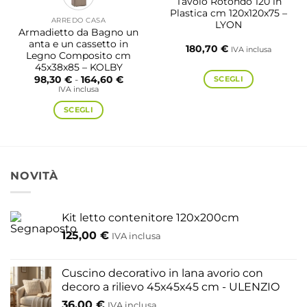
Tavolo Rotondo 120 in
Plastica cm 120x120x75 –
ARREDO CASA
LYON
Armadietto da Bagno un
anta e un cassetto in
180,70
€
IVA inclusa
Legno Composito cm
45x38x85 – KOLBY
Fascia
SCEGLI
98,30
€
-
164,60
€
di
IVA inclusa
Questo
prezzo:
da
prodotto
SCEGLI
98,30 €
a
ha
Questo
164,60 €
più
prodotto
varianti.
ha
Le
più
NOVITÀ
opzioni
varianti.
possono
Le
essere
opzioni
Kit letto contenitore 120x200cm
scelte
possono
125,00
€
IVA inclusa
nella
essere
pagina
scelte
del
nella
Cuscino decorativo in lana avorio con
prodotto
pagina
decoro a rilievo 45x45x45 cm - ULENZIO
del
36,00
€
IVA inclusa