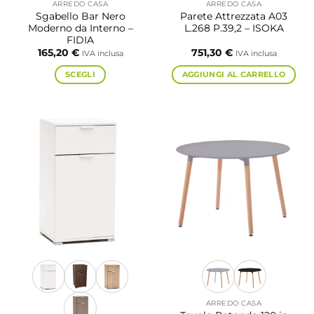
ARREDO CASA
ARREDO CASA
Sgabello Bar Nero
Parete Attrezzata A03
Moderno da Interno –
L.268 P.39,2 – ISOKA
FIDIA
165,20
€
751,30
€
IVA inclusa
IVA inclusa
SCEGLI
AGGIUNGI AL CARRELLO
Questo
prodotto
ha
più
varianti.
Le
opzioni
possono
essere
scelte
nella
pagina
del
prodotto
ARREDO CASA