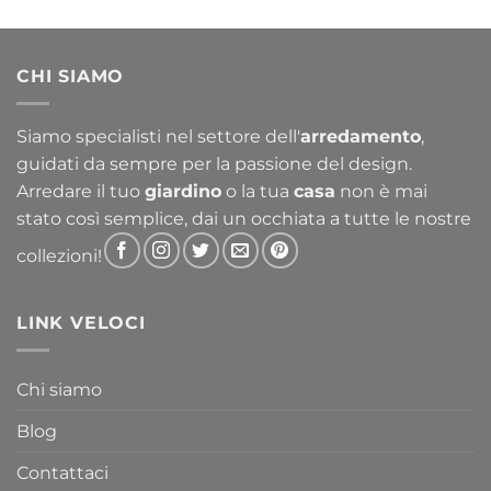
di
prezzo:
da
CHI SIAMO
356,30 €
a
763,30 €
Siamo specialisti nel settore dell'
arredamento
,
guidati da sempre per la passione del design.
Arredare il tuo
giardino
o la tua
casa
non è mai
stato così semplice, dai un occhiata a tutte le nostre
collezioni!
LINK VELOCI
Chi siamo
Blog
Contattaci