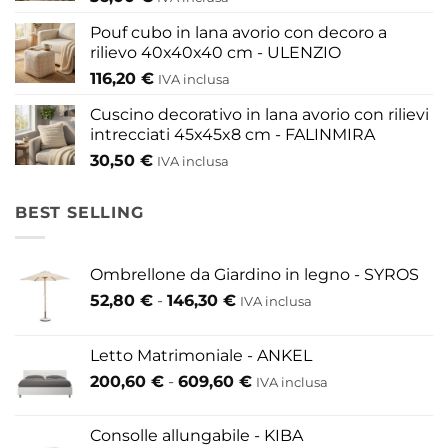
prodotto
Pouf cubo in lana avorio con decoro a
rilievo 40x40x40 cm - ULENZIO
116,20
€
IVA inclusa
Cuscino decorativo in lana avorio con rilievi
intrecciati 45x45x8 cm - FALINMIRA
30,50
€
IVA inclusa
BEST SELLING
Ombrellone da Giardino in legno - SYROS
Fascia
52,80
€
-
146,30
€
IVA inclusa
di
prezzo:
Letto Matrimoniale - ANKEL
da
Fascia
200,60
€
-
609,60
€
52,80 €
IVA inclusa
di
a
prezzo:
146,30 €
Consolle allungabile - KIBA
da