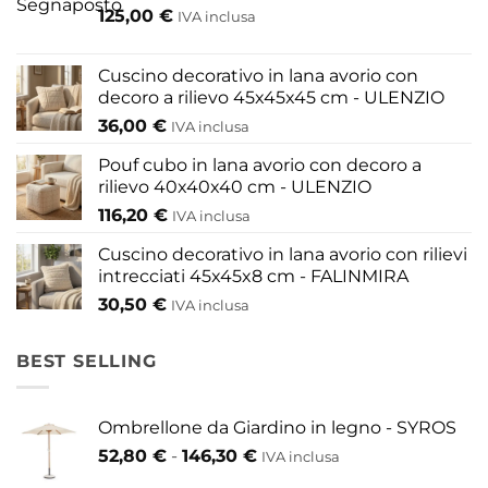
scelte
125,00
€
IVA inclusa
nella
pagina
Cuscino decorativo in lana avorio con
del
decoro a rilievo 45x45x45 cm - ULENZIO
prodotto
36,00
€
IVA inclusa
Pouf cubo in lana avorio con decoro a
rilievo 40x40x40 cm - ULENZIO
116,20
€
IVA inclusa
Cuscino decorativo in lana avorio con rilievi
intrecciati 45x45x8 cm - FALINMIRA
30,50
€
IVA inclusa
BEST SELLING
Ombrellone da Giardino in legno - SYROS
Fascia
52,80
€
-
146,30
€
IVA inclusa
di