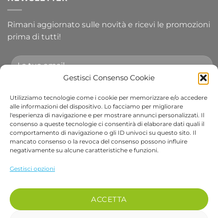
Rimani aggiornato sulle novità e ricevi le promozioni
prima di tutti!
Gestisci Consenso Cookie
Utilizziamo tecnologie come i cookie per memorizzare e/o accedere
Accetto le condizioni generali e di ricevere le
alle informazioni del dispositivo. Lo facciamo per migliorare
l'esperienza di navigazione e per mostrare annunci personalizzati. Il
newsletter.
consenso a queste tecnologie ci consentirà di elaborare dati quali il
comportamento di navigazione o gli ID univoci su questo sito. Il
Alternative:
mancato consenso o la revoca del consenso possono influire
negativamente su alcune caratteristiche e funzioni.
Visa
PayPal
Stripe
MasterCard
Cash
Apple
Goog
Gestisci opzioni
On
Pay
Wall
Copyright 2026 ©
Bob Gardens by BS COM SRL
Delivery
Via B. Cellini 7, 36061, Bassano del Grappa VI
ACCETTA
P.IVA e CF: 04486540240