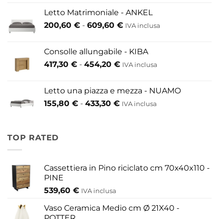
prezzo:
Letto Matrimoniale - ANKEL
da
Fascia
200,60
€
-
609,60
€
52,80 €
IVA inclusa
di
a
prezzo:
146,30 €
Consolle allungabile - KIBA
da
Fascia
417,30
€
-
454,20
€
IVA inclusa
200,60 €
di
a
prezzo:
609,60 €
Letto una piazza e mezza - NUAMO
da
Fascia
155,80
€
-
433,30
€
417,30 €
IVA inclusa
di
a
prezzo:
454,20 €
da
TOP RATED
155,80 €
a
433,30 €
Cassettiera in Pino riciclato cm 70x40x110 -
PINE
539,60
€
IVA inclusa
Vaso Ceramica Medio cm Ø 21X40 -
POTTER