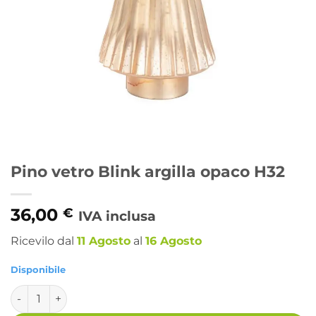
Pino vetro Blink argilla opaco H32
36,00
€
IVA inclusa
Ricevilo dal
11 Agosto
al
16 Agosto
Disponibile
Pino vetro Blink argilla opaco H32 quantità
Alternative: