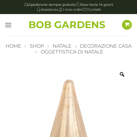
Spedizione sempre gratuita
Reso facile 14 giorni
Assistenza
I miei ordini
Contatti
Salta
BOB GARDENS
ai
contenuti
HOME
»
SHOP
»
NATALE
»
DECORAZIONE CASA
»
OGGETTISTICA DI NATALE