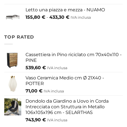
di
a
prezzo:
609,60 €
Letto una piazza e mezza - NUAMO
da
Fascia
155,80
€
-
433,30
€
417,30 €
IVA inclusa
di
a
prezzo:
454,20 €
da
TOP RATED
155,80 €
a
433,30 €
Cassettiera in Pino riciclato cm 70x40x110 -
PINE
539,60
€
IVA inclusa
Vaso Ceramica Medio cm Ø 21X40 -
POTTER
71,00
€
IVA inclusa
Dondolo da Giardino a Uovo in Corda
Intrecciata con Struttura in Metallo
106x105x196 cm - SELARTHAS
743,90
€
IVA inclusa