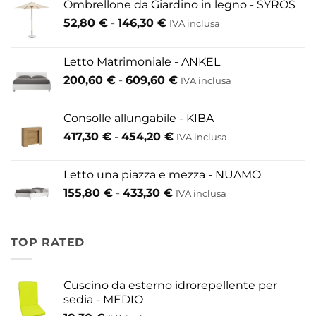
Ombrellone da Giardino in legno - SYROS
Fascia
52,80
€
-
146,30
€
IVA inclusa
di
prezzo:
Letto Matrimoniale - ANKEL
da
Fascia
200,60
€
-
609,60
€
52,80 €
IVA inclusa
di
a
prezzo:
146,30 €
Consolle allungabile - KIBA
da
Fascia
417,30
€
-
454,20
€
IVA inclusa
200,60 €
di
a
prezzo:
609,60 €
Letto una piazza e mezza - NUAMO
da
Fascia
155,80
€
-
433,30
€
417,30 €
IVA inclusa
di
a
prezzo:
454,20 €
da
TOP RATED
155,80 €
a
433,30 €
Cuscino da esterno idrorepellente per
sedia - MEDIO