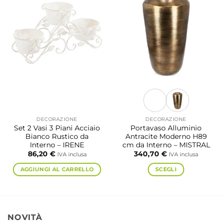
DECORAZIONE
DECORAZIONE
Set 2 Vasi 3 Piani Acciaio
Portavaso Alluminio
Bianco Rustico da
Antracite Moderno H89
Interno – IRENE
cm da Interno – MISTRAL
86,20
€
340,70
€
IVA inclusa
IVA inclusa
AGGIUNGI AL CARRELLO
SCEGLI
Questo
prodotto
ha
più
NOVITÀ
varianti.