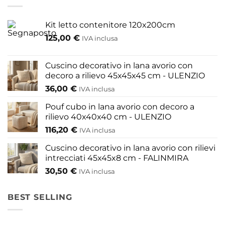
Le
opzioni
Kit letto contenitore 120x200cm
possono
125,00
€
IVA inclusa
essere
scelte
nella
Cuscino decorativo in lana avorio con
pagina
decoro a rilievo 45x45x45 cm - ULENZIO
del
36,00
€
IVA inclusa
prodotto
Pouf cubo in lana avorio con decoro a
rilievo 40x40x40 cm - ULENZIO
116,20
€
IVA inclusa
Cuscino decorativo in lana avorio con rilievi
intrecciati 45x45x8 cm - FALINMIRA
30,50
€
IVA inclusa
BEST SELLING