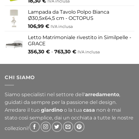
18,30
€
IVA inclusa
Lampada da Tavolo Polpo Bianca
Ø30,5x64,5 cm - OCTOPUS
106,99
€
IVA inclusa
Letto Matrimoniale rivestito in Similpelle -
GRACE
Fascia
356,30
€
-
763,30
€
IVA inclusa
di
prezzo:
da
CHI SIAMO
356,30 €
a
763,30 €
Siamo specialisti nel settore dell'
arredamento
,
guidati da sempre per la passione del design.
Arredare il tuo
giardino
o la tua
casa
non è mai
stato così semplice, dai un occhiata a tutte le nostre
collezioni!