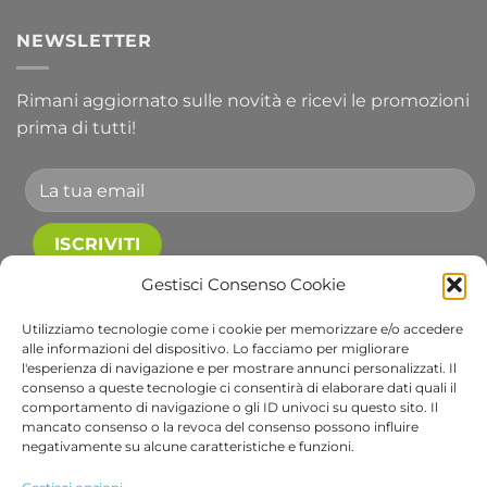
NEWSLETTER
Rimani aggiornato sulle novità e ricevi le promozioni
prima di tutti!
Accetto le condizioni generali e di ricevere le
Gestisci Consenso Cookie
newsletter.
Utilizziamo tecnologie come i cookie per memorizzare e/o accedere
alle informazioni del dispositivo. Lo facciamo per migliorare
Alternative:
l'esperienza di navigazione e per mostrare annunci personalizzati. Il
consenso a queste tecnologie ci consentirà di elaborare dati quali il
comportamento di navigazione o gli ID univoci su questo sito. Il
Visa
PayPal
Stripe
MasterCard
Cash
Apple
Goog
mancato consenso o la revoca del consenso possono influire
On
Pay
Wall
negativamente su alcune caratteristiche e funzioni.
Copyright 2026 ©
Bob Gardens by BS COM SRL
Delivery