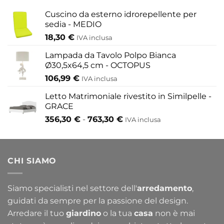
a
433,30 €
Cuscino da esterno idrorepellente per
sedia - MEDIO
18,30
€
IVA inclusa
Lampada da Tavolo Polpo Bianca
Ø30,5x64,5 cm - OCTOPUS
106,99
€
IVA inclusa
Letto Matrimoniale rivestito in Similpelle -
GRACE
Fascia
356,30
€
-
763,30
€
IVA inclusa
di
prezzo:
da
CHI SIAMO
356,30 €
a
763,30 €
Siamo specialisti nel settore dell'
arredamento
,
guidati da sempre per la passione del design.
Arredare il tuo
giardino
o la tua
casa
non è mai