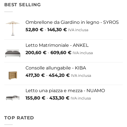
BEST SELLING
Ombrellone da Giardino in legno - SYROS
Fascia
52,80
€
-
146,30
€
IVA inclusa
di
prezzo:
Letto Matrimoniale - ANKEL
da
Fascia
200,60
€
-
609,60
€
52,80 €
IVA inclusa
di
a
prezzo:
146,30 €
Consolle allungabile - KIBA
da
Fascia
417,30
€
-
454,20
€
IVA inclusa
200,60 €
di
a
prezzo:
609,60 €
Letto una piazza e mezza - NUAMO
da
Fascia
155,80
€
-
433,30
€
417,30 €
IVA inclusa
di
a
prezzo:
454,20 €
da
TOP RATED
155,80 €