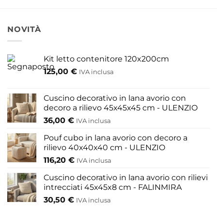
prodotto
ha
più
NOVITÀ
varianti.
Le
opzioni
Kit letto contenitore 120x200cm
possono
125,00
€
IVA inclusa
essere
scelte
nella
Cuscino decorativo in lana avorio con
pagina
decoro a rilievo 45x45x45 cm - ULENZIO
del
36,00
€
IVA inclusa
prodotto
Pouf cubo in lana avorio con decoro a
rilievo 40x40x40 cm - ULENZIO
116,20
€
IVA inclusa
Cuscino decorativo in lana avorio con rilievi
intrecciati 45x45x8 cm - FALINMIRA
30,50
€
IVA inclusa