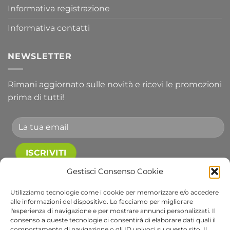
Informativa registrazione
Informativa contatti
NEWSLETTER
Rimani aggiornato sulle novità e ricevi le promozioni
prima di tutti!
Accetto le condizioni generali e di ricevere le
Gestisci Consenso Cookie
newsletter.
Utilizziamo tecnologie come i cookie per memorizzare e/o accedere
alle informazioni del dispositivo. Lo facciamo per migliorare
Alternative:
l'esperienza di navigazione e per mostrare annunci personalizzati. Il
consenso a queste tecnologie ci consentirà di elaborare dati quali il
comportamento di navigazione o gli ID univoci su questo sito. Il