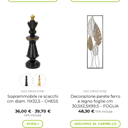
DECORAZIONE
DECORAZIONE
Soprammobile re scacchi
Decorazione parete ferro
cm diam. 11X32,5 – CHESS
e legno foglie cm
30,5X2,5X99,5 – FOGLIA
Fascia
36,00
€
-
39,70
€
48,30
€
IVA inclusa
di
IVA inclusa
prezzo:
da
SCEGLI
AGGIUNGI AL CARRELLO
36,00 €