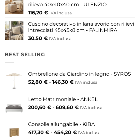
rilievo 40x40x40 cm - ULENZIO
116,20
€
IVA inclusa
Cuscino decorativo in lana avorio con rilievi
intrecciati 45x45x8 cm - FALINMIRA
30,50
€
IVA inclusa
BEST SELLING
Ombrellone da Giardino in legno - SYROS
Fascia
52,80
€
-
146,30
€
IVA inclusa
di
prezzo:
Letto Matrimoniale - ANKEL
da
Fascia
200,60
€
-
609,60
€
52,80 €
IVA inclusa
di
a
prezzo:
146,30 €
Consolle allungabile - KIBA
da
Fascia
417,30
€
-
454,20
€
IVA inclusa
200,60 €
di
a