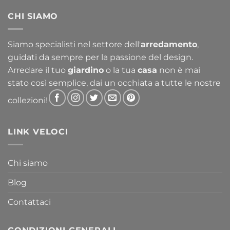
da
CHI SIAMO
356,30 €
a
763,30 €
Siamo specialisti nel settore dell'
arredamento
,
guidati da sempre per la passione del design.
Arredare il tuo
giardino
o la tua
casa
non è mai
stato così semplice, dai un occhiata a tutte le nostre
collezioni!
LINK VELOCI
Chi siamo
Blog
Contattaci