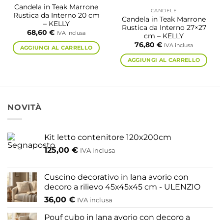
Candela in Teak Marrone
CANDELE
Rustica da Interno 20 cm
Candela in Teak Marrone
– KELLY
Rustica da Interno 27×27
68,60
€
IVA inclusa
cm – KELLY
76,80
€
IVA inclusa
AGGIUNGI AL CARRELLO
AGGIUNGI AL CARRELLO
NOVITÀ
Kit letto contenitore 120x200cm
125,00
€
IVA inclusa
Cuscino decorativo in lana avorio con
decoro a rilievo 45x45x45 cm - ULENZIO
36,00
€
IVA inclusa
Pouf cubo in lana avorio con decoro a