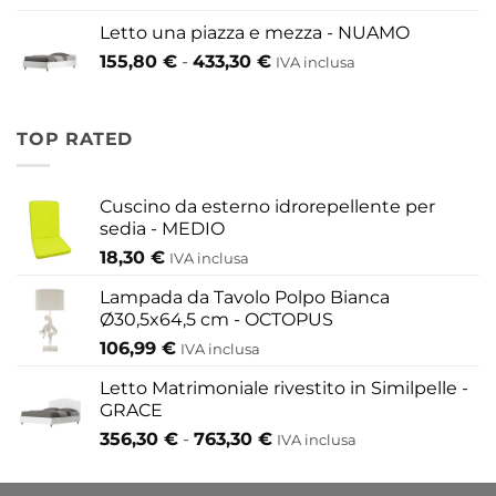
prezzo:
609,60 €
Letto una piazza e mezza - NUAMO
da
Fascia
155,80
€
-
433,30
€
417,30 €
IVA inclusa
di
a
prezzo:
454,20 €
da
TOP RATED
155,80 €
a
433,30 €
Cuscino da esterno idrorepellente per
sedia - MEDIO
18,30
€
IVA inclusa
Lampada da Tavolo Polpo Bianca
Ø30,5x64,5 cm - OCTOPUS
106,99
€
IVA inclusa
Letto Matrimoniale rivestito in Similpelle -
GRACE
Fascia
356,30
€
-
763,30
€
IVA inclusa
di
prezzo: