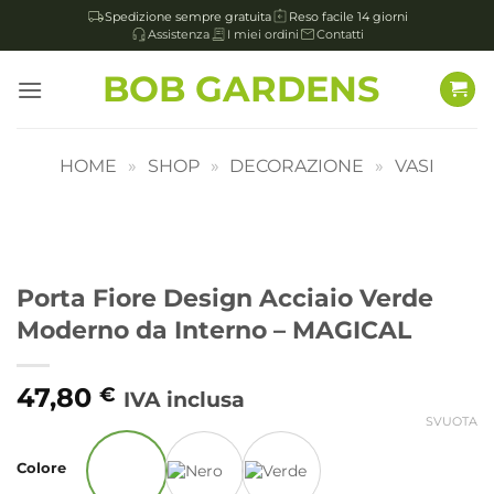
Spedizione sempre gratuita
Reso facile 14 giorni
Assistenza
I miei ordini
Contatti
Salta
BOB GARDENS
ai
contenuti
HOME
»
SHOP
»
DECORAZIONE
»
VASI
Porta Fiore Design Acciaio Verde
Moderno da Interno – MAGICAL
47,80
€
IVA inclusa
SVUOTA
Alternative:
Colore