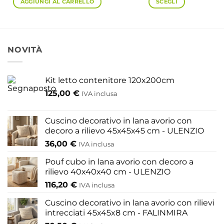
AGGIUNGI AL CARRELLO
SCEGLI
Questo
prodotto
ha
più
NOVITÀ
varianti.
Le
opzioni
Kit letto contenitore 120x200cm
possono
125,00
€
IVA inclusa
essere
scelte
nella
Cuscino decorativo in lana avorio con
pagina
decoro a rilievo 45x45x45 cm - ULENZIO
del
36,00
€
IVA inclusa
prodotto
Pouf cubo in lana avorio con decoro a
rilievo 40x40x40 cm - ULENZIO
116,20
€
IVA inclusa
Cuscino decorativo in lana avorio con rilievi
intrecciati 45x45x8 cm - FALINMIRA