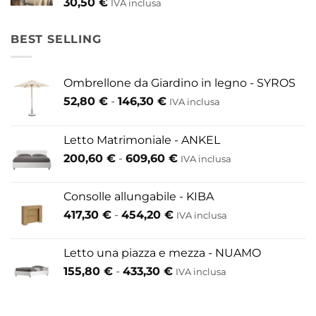
30,50
€
IVA inclusa
BEST SELLING
Ombrellone da Giardino in legno - SYROS
Fascia
52,80
€
-
146,30
€
IVA inclusa
di
prezzo:
Letto Matrimoniale - ANKEL
da
Fascia
200,60
€
-
609,60
€
52,80 €
IVA inclusa
di
a
prezzo:
146,30 €
Consolle allungabile - KIBA
da
Fascia
417,30
€
-
454,20
€
IVA inclusa
200,60 €
di
a
prezzo:
609,60 €
Letto una piazza e mezza - NUAMO
da
Fascia
155,80
€
-
433,30
€
417,30 €
IVA inclusa
di
a
prezzo:
454,20 €
da