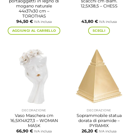
portaoggetti in legno di
scacchi cm diam.
mogano naturale
12,5X38,5 – CHESS
44x37x30 cm –
TOROTHAS
94,50
€
43,80
€
IVA inclusa
IVA inclusa
AGGIUNGI AL CARRELLO
SCEGLI
Questo
prodotto
ha
più
varianti.
Le
opzioni
possono
essere
scelte
nella
pagina
DECORAZIONE
DECORAZIONE
del
Vaso Maschera cm
Soprammobile statua
prodotto
16,5X14X27,3 – WOMAN
dorata di piramide –
MASK
PYRAMIX
66,90
€
26,20
€
IVA inclusa
IVA inclusa