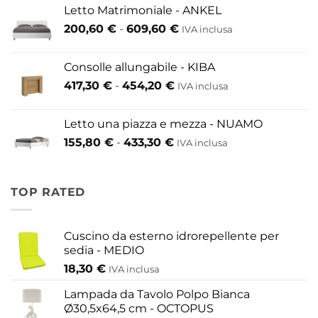
prezzo:
Letto Matrimoniale - ANKEL
da
Fascia
200,60
€
-
609,60
€
52,80 €
IVA inclusa
di
a
prezzo:
146,30 €
Consolle allungabile - KIBA
da
Fascia
417,30
€
-
454,20
€
IVA inclusa
200,60 €
di
a
prezzo:
609,60 €
Letto una piazza e mezza - NUAMO
da
Fascia
155,80
€
-
433,30
€
417,30 €
IVA inclusa
di
a
prezzo:
454,20 €
da
TOP RATED
155,80 €
a
433,30 €
Cuscino da esterno idrorepellente per
sedia - MEDIO
18,30
€
IVA inclusa
Lampada da Tavolo Polpo Bianca
Ø30,5x64,5 cm - OCTOPUS