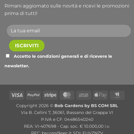
Rimani aggiornato sulle novità e ricevi le promozioni
prima di tutti!
Accetto le condizioni generali e di ricevere le
newsletter.
Alternative:
Visa
PayPal
Stripe
MasterCard
Cash
Apple
Goog
On
Pay
Wall
Copyright 2026 ©
Bob Gardens by BS COM SRL
Delivery
Via B. Cellini 7, 36061, Bassano del Grappa VI
P.IVA e CF: 04486540240
REA: VI-407698 - Cap. soc. € 10.000,00 i.v.
PEC: bscom@pec.it SDI: EUVZNZV