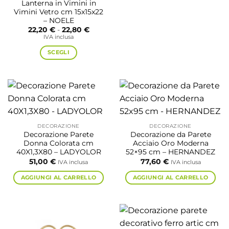
Lanterna in Vimini in
Vimini Vetro cm 15x15x22
– NOELE
Fascia
22,20
€
-
22,80
€
di
IVA inclusa
prezzo:
da
SCEGLI
22,20 €
a
Questo
22,80 €
prodotto
ha
più
varianti.
Le
DECORAZIONE
DECORAZIONE
opzioni
Decorazione Parete
Decorazione da Parete
possono
Donna Colorata cm
Acciaio Oro Moderna
essere
40X1,3X80 – LADYOLOR
52×95 cm – HERNANDEZ
scelte
51,00
€
77,60
€
IVA inclusa
IVA inclusa
nella
AGGIUNGI AL CARRELLO
AGGIUNGI AL CARRELLO
pagina
del
prodotto