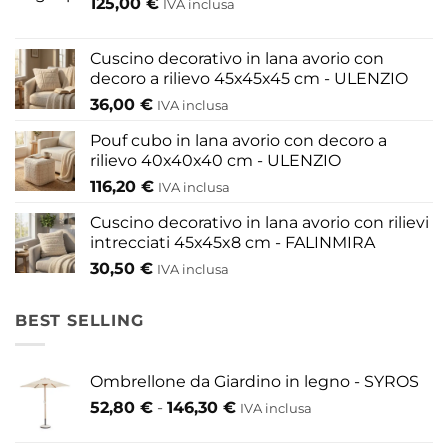
125,00
€
IVA inclusa
Cuscino decorativo in lana avorio con
decoro a rilievo 45x45x45 cm - ULENZIO
36,00
€
IVA inclusa
Pouf cubo in lana avorio con decoro a
rilievo 40x40x40 cm - ULENZIO
116,20
€
IVA inclusa
Cuscino decorativo in lana avorio con rilievi
intrecciati 45x45x8 cm - FALINMIRA
30,50
€
IVA inclusa
BEST SELLING
Ombrellone da Giardino in legno - SYROS
Fascia
52,80
€
-
146,30
€
IVA inclusa
di