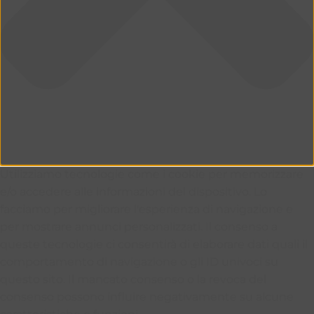
Utilizziamo tecnologie come i cookie per memorizzare
e/o accedere alle informazioni del dispositivo. Lo
facciamo per migliorare l'esperienza di navigazione e
per mostrare annunci personalizzati. Il consenso a
queste tecnologie ci consentirà di elaborare dati quali il
comportamento di navigazione o gli ID univoci su
questo sito. Il mancato consenso o la revoca del
consenso possono influire negativamente su alcune