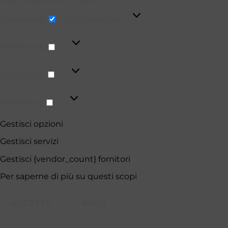
caratteristiche e funzioni.
Funzionale
Funzionale
Sempre attivo
Preferenze
Preferenze
Statistiche
Statistiche
Marketing
Marketing
Gestisci opzioni
Gestisci servizi
Gestisci {vendor_count} fornitori
Per saperne di più su questi scopi
ACCETTA
NEGA