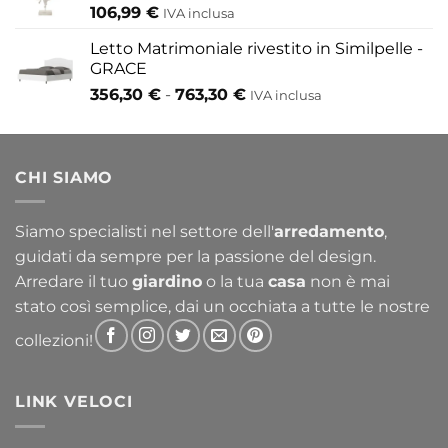
106,99
€
IVA inclusa
Letto Matrimoniale rivestito in Similpelle -
GRACE
Fascia
356,30
€
-
763,30
€
IVA inclusa
di
prezzo:
da
CHI SIAMO
356,30 €
a
763,30 €
Siamo specialisti nel settore dell'
arredamento
,
guidati da sempre per la passione del design.
Arredare il tuo
giardino
o la tua
casa
non è mai
stato così semplice, dai un occhiata a tutte le nostre
collezioni!
LINK VELOCI