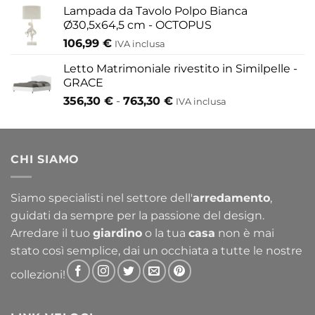
Lampada da Tavolo Polpo Bianca
Ø30,5x64,5 cm - OCTOPUS
106,99
€
IVA inclusa
Letto Matrimoniale rivestito in Similpelle -
GRACE
Fascia
356,30
€
-
763,30
€
IVA inclusa
di
prezzo:
da
CHI SIAMO
356,30 €
a
763,30 €
Siamo specialisti nel settore dell'
arredamento
,
guidati da sempre per la passione del design.
Arredare il tuo
giardino
o la tua
casa
non è mai
stato così semplice, dai un occhiata a tutte le nostre
collezioni!