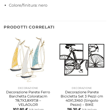
Colore/finitura: nero
PRODOTTI CORRELATI
DECORAZIONE
DECORAZIONE
Decorazione Parete Ferro
Decorazione Parete
Barchetta Coloratacm
Bicicletta Set 3 Pezzi cm
78,7X3,8X97,8 –
40X1,3X60 (Singolo
VELAOLOR
Pezzo) – BIKE
102,80
€
116,30
€
IVA inclusa
IVA inclusa