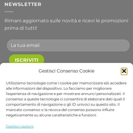
NEWSLETTER
Rimani aggiornato sulle novità e ricevi le promozioni
prima di tutti!
Accetto le condizioni generali e di ricevere le
Gestisci Consenso Cookie
newsletter.
Utilizziamo tecnologie come i cookie per memorizzare e/o accedere
alle informazioni del dispositivo. Lo facciamo per migliorare
Alternative:
l'esperienza di navigazione e per mostrare annunci personalizzati. Il
consenso a queste tecnologie ci consentirà di elaborare dati quali il
comportamento di navigazione o gli ID univoci su questo sito. Il
Visa
PayPal
Stripe
MasterCard
Cash
Apple
Goog
mancato consenso o la revoca del consenso possono influire
On
Pay
Wall
negativamente su alcune caratteristiche e funzioni.
Copyright 2026 ©
Bob Gardens by BS COM SRL
Delivery
Via B. Cellini 7, 36061, Bassano del Grappa VI
Gestisci opzioni