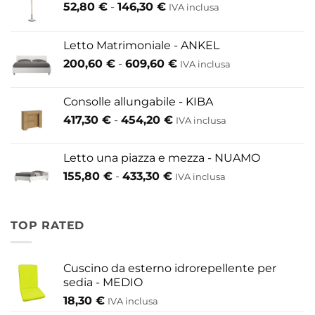
Fascia
52,80
€
-
146,30
€
IVA inclusa
di
prezzo:
Letto Matrimoniale - ANKEL
da
Fascia
200,60
€
-
609,60
€
52,80 €
IVA inclusa
di
a
prezzo:
146,30 €
Consolle allungabile - KIBA
da
Fascia
417,30
€
-
454,20
€
IVA inclusa
200,60 €
di
a
prezzo:
609,60 €
Letto una piazza e mezza - NUAMO
da
Fascia
155,80
€
-
433,30
€
417,30 €
IVA inclusa
di
a
prezzo:
454,20 €
da
TOP RATED
155,80 €
a
433,30 €
Cuscino da esterno idrorepellente per
sedia - MEDIO
18,30
€
IVA inclusa