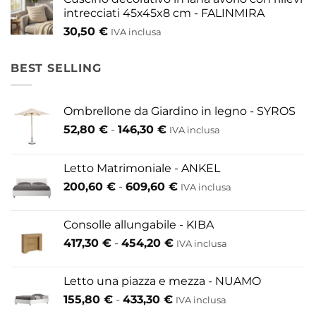
intrecciati 45x45x8 cm - FALINMIRA
30,50
€
IVA inclusa
BEST SELLING
Ombrellone da Giardino in legno - SYROS
Fascia
52,80
€
-
146,30
€
IVA inclusa
di
prezzo:
Letto Matrimoniale - ANKEL
da
Fascia
200,60
€
-
609,60
€
52,80 €
IVA inclusa
di
a
prezzo:
146,30 €
Consolle allungabile - KIBA
da
Fascia
417,30
€
-
454,20
€
IVA inclusa
200,60 €
di
a
prezzo:
609,60 €
Letto una piazza e mezza - NUAMO
da
Fascia
155,80
€
-
433,30
€
417,30 €
IVA inclusa
di