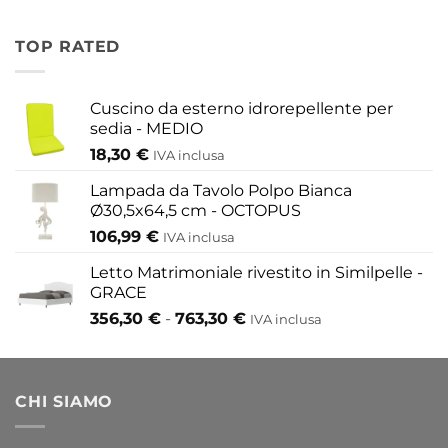
a
prezzo:
454,20 €
da
TOP RATED
155,80 €
a
433,30 €
Cuscino da esterno idrorepellente per
sedia - MEDIO
18,30
€
IVA inclusa
Lampada da Tavolo Polpo Bianca
Ø30,5x64,5 cm - OCTOPUS
106,99
€
IVA inclusa
Letto Matrimoniale rivestito in Similpelle -
GRACE
Fascia
356,30
€
-
763,30
€
IVA inclusa
di
prezzo:
da
CHI SIAMO
356,30 €
a
763,30 €