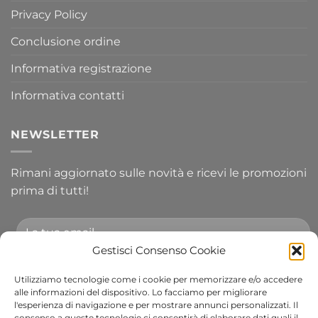
Privacy Policy
Conclusione ordine
Informativa registrazione
Informativa contatti
NEWSLETTER
Rimani aggiornato sulle novità e ricevi le promozioni
prima di tutti!
Gestisci Consenso Cookie
Utilizziamo tecnologie come i cookie per memorizzare e/o accedere
Accetto le condizioni generali e di ricevere le
alle informazioni del dispositivo. Lo facciamo per migliorare
l'esperienza di navigazione e per mostrare annunci personalizzati. Il
newsletter.
consenso a queste tecnologie ci consentirà di elaborare dati quali il