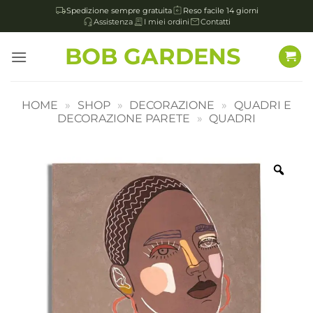
Spedizione sempre gratuita
Reso facile 14 giorni
Assistenza
I miei ordini
Contatti
Salta
BOB GARDENS
ai
contenuti
HOME
»
SHOP
»
DECORAZIONE
»
QUADRI E
DECORAZIONE PARETE
»
QUADRI