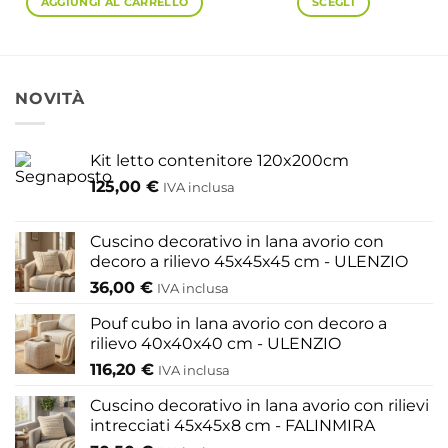
AGGIUNGI AL CARRELLO
SCEGLI
84,00 €
a
Questo
88,10 €
prodotto
ha
più
NOVITÀ
varianti.
Le
opzioni
Kit letto contenitore 120x200cm
possono
125,00
€
IVA inclusa
essere
scelte
nella
Cuscino decorativo in lana avorio con
pagina
decoro a rilievo 45x45x45 cm - ULENZIO
del
36,00
€
IVA inclusa
prodotto
Pouf cubo in lana avorio con decoro a
rilievo 40x40x40 cm - ULENZIO
116,20
€
IVA inclusa
Cuscino decorativo in lana avorio con rilievi
intrecciati 45x45x8 cm - FALINMIRA