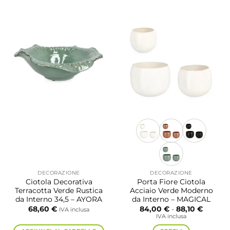
DECORAZIONE
DECORAZIONE
Ciotola Decorativa
Porta Fiore Ciotola
Terracotta Verde Rustica
Acciaio Verde Moderno
da Interno 34,5 – AYORA
da Interno – MAGICAL
Fascia
68,60
€
84,00
€
-
88,10
€
IVA inclusa
di
IVA inclusa
prezzo:
da