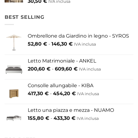
30,50
€
IVA inclusa
BEST SELLING
Ombrellone da Giardino in legno - SYROS
Fascia
52,80
€
-
146,30
€
IVA inclusa
di
prezzo:
Letto Matrimoniale - ANKEL
da
Fascia
200,60
€
-
609,60
€
52,80 €
IVA inclusa
di
a
prezzo:
146,30 €
Consolle allungabile - KIBA
da
Fascia
417,30
€
-
454,20
€
IVA inclusa
200,60 €
di
a
prezzo:
609,60 €
Letto una piazza e mezza - NUAMO
da
Fascia
155,80
€
-
433,30
€
417,30 €
IVA inclusa
di
a
prezzo:
454,20 €
da