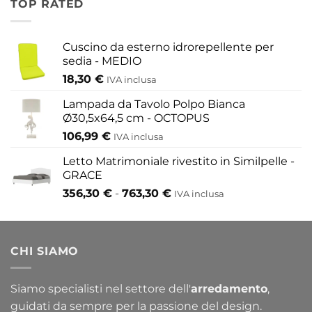
TOP RATED
155,80 €
a
433,30 €
Cuscino da esterno idrorepellente per
sedia - MEDIO
18,30
€
IVA inclusa
Lampada da Tavolo Polpo Bianca
Ø30,5x64,5 cm - OCTOPUS
106,99
€
IVA inclusa
Letto Matrimoniale rivestito in Similpelle -
GRACE
Fascia
356,30
€
-
763,30
€
IVA inclusa
di
prezzo:
da
CHI SIAMO
356,30 €
a
763,30 €
Siamo specialisti nel settore dell'
arredamento
,
guidati da sempre per la passione del design.