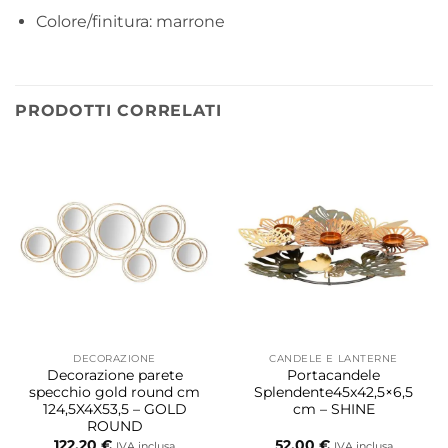
Colore/finitura: marrone
PRODOTTI CORRELATI
DECORAZIONE
CANDELE E LANTERNE
Decorazione parete
Portacandele
specchio gold round cm
Splendente45x42,5×6,5
124,5X4X53,5 – GOLD
cm – SHINE
ROUND
122,20
€
52,00
€
IVA inclusa
IVA inclusa