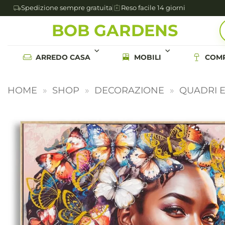
Spedizione sempre gratuita
Reso facile 14 giorni
Salta
BOB GARDENS
ai
contenuti
ARREDO CASA
MOBILI
COMP
HOME
»
SHOP
»
DECORAZIONE
»
QUADRI 