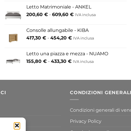
prezzo:
Letto Matrimoniale - ANKEL
da
Fascia
200,60
€
-
609,60
€
52,80 €
IVA inclusa
di
a
prezzo:
146,30 €
Consolle allungabile - KIBA
da
Fascia
417,30
€
-
454,20
€
IVA inclusa
200,60 €
di
a
prezzo:
609,60 €
Letto una piazza e mezza - NUAMO
da
Fascia
155,80
€
-
433,30
€
417,30 €
IVA inclusa
di
a
prezzo:
454,20 €
da
155,80 €
a
CI
CONDIZIONI GENERAL
433,30 €
Condizioni generali di ven
Privacy Policy