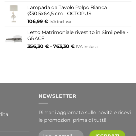
scelte
Lampada da Tavolo Polpo Bianca
nella
Ø30,5x64,5 cm - OCTOPUS
pagina
106,99
€
IVA inclusa
del
Letto Matrimoniale rivestito in Similpelle -
prodotto
GRACE
Fascia
356,30
€
-
763,30
€
IVA inclusa
di
prezzo:
da
356,30 €
a
763,30 €
I
NEWSLETTER
Rimani aggiornato sulle novità e ricevi
dita
le promozioni prima di tutti!