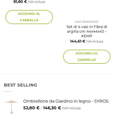
81,80
€
IVA inclusa
AGGIUNGI AL
CARRELLO
DECORAZIONE
Set di 4 vasi in Fibra di
argilla cm 44x44x43 –
KEMP
144,61
€
IVA inclusa
AGGIUNGI AL
CARRELLO
BEST SELLING
Ombrellone da Giardino in legno - SYROS
Fascia
52,80
€
-
146,30
€
IVA inclusa
di