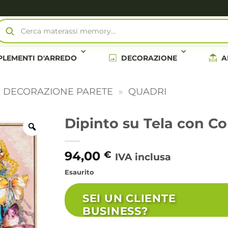
Cerca materassi memory…
LEMENTI D'ARREDO
DECORAZIONE
A
E DECORAZIONE PARETE
»
QUADRI
Dipinto su Tela con C
94,00
€
IVA inclusa
Esaurito
SEI UN CLIENTE
BUSINESS?