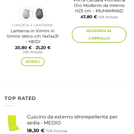
Oro Moderno da Interno
H23 cm – MUHAMMAD
47,80
€
IVA inclusa
CANDELE E LANTERNE
Lanterna in Vimini in
AGGIUNGI AL
Vimini Vetro cm 14x14x31
CARRELLO
– HEIDI
Fascia
20,80
€
-
21,20
€
di
IVA inclusa
prezzo:
da
SCEGLI
20,80 €
a
21,20 €
Questo
prodotto
ha
più
TOP RATED
varianti.
Le
Cuscino da esterno idrorepellente per
opzioni
sedia - MEDIO
possono
18,30
€
IVA inclusa
essere