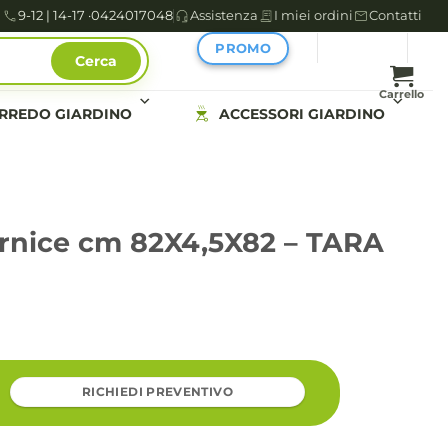
9-12 | 14-17 ·
0424017048
Assistenza
I miei ordini
Contatti
PROMO
Cerca
Carrello
RREDO GIARDINO
ACCESSORI GIARDINO
ornice cm 82X4,5X82 – TARA
RICHIEDI PREVENTIVO