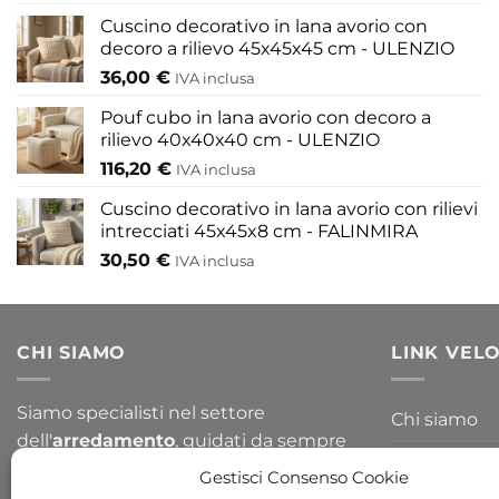
Cuscino decorativo in lana avorio con
decoro a rilievo 45x45x45 cm - ULENZIO
36,00
€
IVA inclusa
Pouf cubo in lana avorio con decoro a
rilievo 40x40x40 cm - ULENZIO
116,20
€
IVA inclusa
Cuscino decorativo in lana avorio con rilievi
intrecciati 45x45x8 cm - FALINMIRA
30,50
€
IVA inclusa
CHI SIAMO
LINK VELO
Siamo specialisti nel settore
Chi siamo
dell'
arredamento
, guidati da sempre
Blog
per la passione del design. Arredare il
Gestisci Consenso Cookie
tuo
giardino
o la tua
casa
non è mai