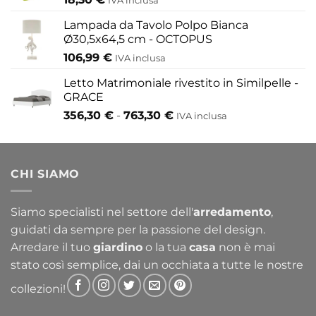
IVA inclusa
Lampada da Tavolo Polpo Bianca
Ø30,5x64,5 cm - OCTOPUS
106,99
€
IVA inclusa
Letto Matrimoniale rivestito in Similpelle -
GRACE
Fascia
356,30
€
-
763,30
€
IVA inclusa
di
prezzo:
da
CHI SIAMO
356,30 €
a
763,30 €
Siamo specialisti nel settore dell'
arredamento
,
guidati da sempre per la passione del design.
Arredare il tuo
giardino
o la tua
casa
non è mai
stato così semplice, dai un occhiata a tutte le nostre
collezioni!