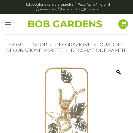
Spedizione sempre gratuita
Reso facile 14 giorni
Assistenza
I miei ordini
Contatti
Salta
BOB GARDENS
ai
contenuti
HOME
»
SHOP
»
DECORAZIONE
»
QUADRI E
DECORAZIONE PARETE
»
DECORAZIONE PARETE