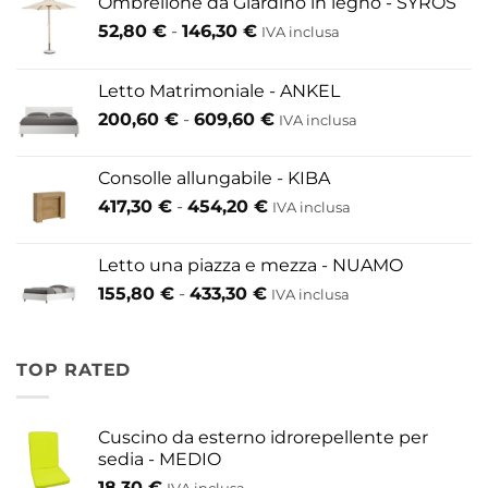
Ombrellone da Giardino in legno - SYROS
Fascia
52,80
€
-
146,30
€
IVA inclusa
di
prezzo:
Letto Matrimoniale - ANKEL
da
Fascia
200,60
€
-
609,60
€
52,80 €
IVA inclusa
di
a
prezzo:
146,30 €
Consolle allungabile - KIBA
da
Fascia
417,30
€
-
454,20
€
IVA inclusa
200,60 €
di
a
prezzo:
609,60 €
Letto una piazza e mezza - NUAMO
da
Fascia
155,80
€
-
433,30
€
417,30 €
IVA inclusa
di
a
prezzo:
454,20 €
da
TOP RATED
155,80 €
a
433,30 €
Cuscino da esterno idrorepellente per
sedia - MEDIO
18,30
€