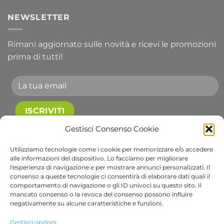
NEWSLETTER
Rimani aggiornato sulle novità e ricevi le promozioni
prima di tutti!
Gestisci Consenso Cookie
Accetto le condizioni generali e di ricevere le
newsletter.
Utilizziamo tecnologie come i cookie per memorizzare e/o accedere
alle informazioni del dispositivo. Lo facciamo per migliorare
Alternative:
l'esperienza di navigazione e per mostrare annunci personalizzati. Il
consenso a queste tecnologie ci consentirà di elaborare dati quali il
comportamento di navigazione o gli ID univoci su questo sito. Il
Visa
PayPal
Stripe
MasterCard
Cash
Apple
Goog
mancato consenso o la revoca del consenso possono influire
negativamente su alcune caratteristiche e funzioni.
On
Pay
Wall
Copyright 2026 ©
Bob Gardens by BS COM SRL
Delivery
Via B. Cellini 7, 36061, Bassano del Grappa VI
Gestisci opzioni