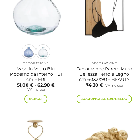
DECORAZIONE
DECORAZIONE
Vaso in Vetro Blu
Decorazione Parete Muro
Moderno da Interno H31
Bellezza Ferro e Legno
cm – ERI
cm 60X2X90 – BEAUTY
Fascia
51,00
€
-
62,90
€
74,30
€
IVA inclusa
di
IVA inclusa
prezzo:
da
SCEGLI
AGGIUNGI AL CARRELLO
51,00 €
a
Questo
62,90 €
prodotto
ha
più
varianti.
Le