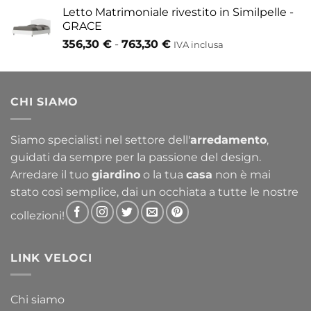
Letto Matrimoniale rivestito in Similpelle -
GRACE
Fascia
356,30
€
-
763,30
€
IVA inclusa
di
prezzo:
da
CHI SIAMO
356,30 €
a
763,30 €
Siamo specialisti nel settore dell'
arredamento
,
guidati da sempre per la passione del design.
Arredare il tuo
giardino
o la tua
casa
non è mai
stato così semplice, dai un occhiata a tutte le nostre
collezioni!
LINK VELOCI
Chi siamo