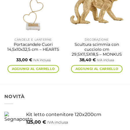
opzioni
possono
essere
scelte
nella
pagina
CANDELE E LANTERNE
DECORAZIONE
del
Portacandele Cuori
Scultura scimmia con
prodotto
14,5x10x32,5 cm – HEARTS
cucciolo cm
29,5X11,5X18,5 – MONKUS
33,00
€
38,40
€
IVA inclusa
IVA inclusa
AGGIUNGI AL CARRELLO
AGGIUNGI AL CARRELLO
NOVITÀ
Kit letto contenitore 120x200cm
125,00
€
IVA inclusa