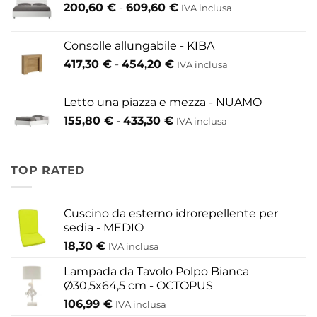
Fascia
200,60
€
-
609,60
€
52,80 €
IVA inclusa
di
a
prezzo:
146,30 €
Consolle allungabile - KIBA
da
Fascia
417,30
€
-
454,20
€
IVA inclusa
200,60 €
di
a
prezzo:
609,60 €
Letto una piazza e mezza - NUAMO
da
Fascia
155,80
€
-
433,30
€
417,30 €
IVA inclusa
di
a
prezzo:
454,20 €
da
TOP RATED
155,80 €
a
433,30 €
Cuscino da esterno idrorepellente per
sedia - MEDIO
18,30
€
IVA inclusa
Lampada da Tavolo Polpo Bianca
Ø30,5x64,5 cm - OCTOPUS
106,99
€
IVA inclusa