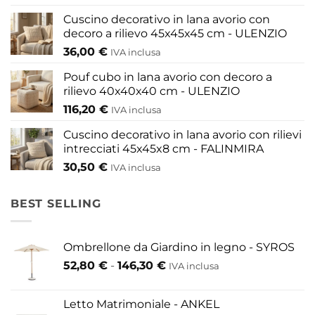
Cuscino decorativo in lana avorio con
decoro a rilievo 45x45x45 cm - ULENZIO
36,00
€
IVA inclusa
Pouf cubo in lana avorio con decoro a
rilievo 40x40x40 cm - ULENZIO
116,20
€
IVA inclusa
Cuscino decorativo in lana avorio con rilievi
intrecciati 45x45x8 cm - FALINMIRA
30,50
€
IVA inclusa
BEST SELLING
Ombrellone da Giardino in legno - SYROS
Fascia
52,80
€
-
146,30
€
IVA inclusa
di
prezzo:
Letto Matrimoniale - ANKEL
da