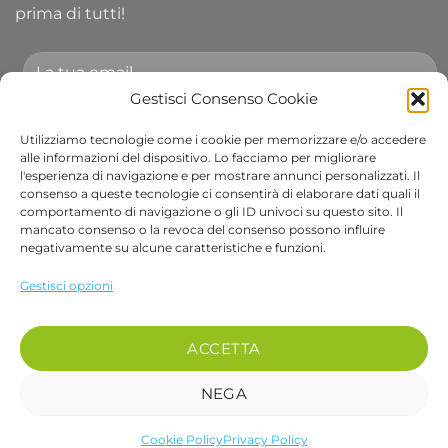
prima di tutti!
Gestisci Consenso Cookie
Utilizziamo tecnologie come i cookie per memorizzare e/o accedere
Accetto le condizioni generali e di ricevere le
alle informazioni del dispositivo. Lo facciamo per migliorare
l'esperienza di navigazione e per mostrare annunci personalizzati. Il
newsletter.
consenso a queste tecnologie ci consentirà di elaborare dati quali il
comportamento di navigazione o gli ID univoci su questo sito. Il
Alternative:
mancato consenso o la revoca del consenso possono influire
negativamente su alcune caratteristiche e funzioni.
Visa
PayPal
Stripe
MasterCard
Cash
Apple
Goog
Gestisci opzioni
On
Pay
Wall
Copyright 2026 ©
Bob Gardens by BS COM SRL
Delivery
Via B. Cellini 7, 36061, Bassano del Grappa VI
ACCETTA
P.IVA e CF: 04486540240
REA: VI-407698 - Cap. soc. € 10.000,00 i.v.
NEGA
PEC: bscom@pec.it SDI: EUVZNZV
Cookie Policy
Privacy Policy
recedere dal contratto qui