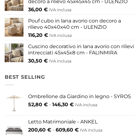
decoro a rilievo 45x45x45 cm - ULENZIO
36,00
€
IVA inclusa
Pouf cubo in lana avorio con decoro a
rilievo 40x40x40 cm - ULENZIO
116,20
€
IVA inclusa
Cuscino decorativo in lana avorio con rilievi
intrecciati 45x45x8 cm - FALINMIRA
30,50
€
IVA inclusa
BEST SELLING
Ombrellone da Giardino in legno - SYROS
Fascia
52,80
€
-
146,30
€
IVA inclusa
di
prezzo:
Letto Matrimoniale - ANKEL
da
Fascia
200,60
€
-
609,60
€
52,80 €
IVA inclusa
di
a