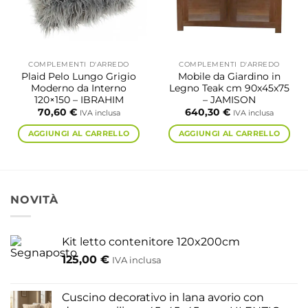
essere
scelte
nella
pagina
COMPLEMENTI D'ARREDO
COMPLEMENTI D'ARREDO
del
Plaid Pelo Lungo Grigio
Mobile da Giardino in
prodotto
Moderno da Interno
Legno Teak cm 90x45x75
120×150 – IBRAHIM
– JAMISON
70,60
€
640,30
€
IVA inclusa
IVA inclusa
AGGIUNGI AL CARRELLO
AGGIUNGI AL CARRELLO
NOVITÀ
Kit letto contenitore 120x200cm
125,00
€
IVA inclusa
Cuscino decorativo in lana avorio con