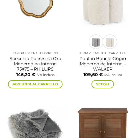
COMPLEMENTI D'ARREDO
COMPLEMENTI D'ARREDO
Specchio Poliresina Oro
Pouf in Bouclé Grigio
Moderno da Interno
Moderno da Interno –
75×75 – PHILLIPS
WALKER
146,20
€
109,60
€
IVA inclusa
IVA inclusa
AGGIUNGI AL CARRELLO
SCEGLI
Questo
prodotto
ha
più
varianti.
Le
opzioni
possono