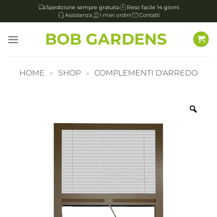
Spedizione sempre gratuita
Reso facile 14 giorni
Assistenza
I miei ordini
Contatti
Salta
BOB GARDENS
ai
contenuti
HOME
»
SHOP
»
COMPLEMENTI D'ARREDO