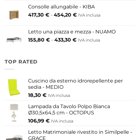
prezzo:
146,30 €
Consolle allungabile - KIBA
da
Fascia
417,30
€
-
454,20
€
IVA inclusa
200,60 €
di
a
prezzo:
609,60 €
Letto una piazza e mezza - NUAMO
da
Fascia
155,80
€
-
433,30
€
417,30 €
IVA inclusa
di
a
prezzo:
454,20 €
da
TOP RATED
155,80 €
a
433,30 €
Cuscino da esterno idrorepellente per
sedia - MEDIO
18,30
€
IVA inclusa
Lampada da Tavolo Polpo Bianca
Ø30,5x64,5 cm - OCTOPUS
106,99
€
IVA inclusa
Letto Matrimoniale rivestito in Similpelle -
GRACE