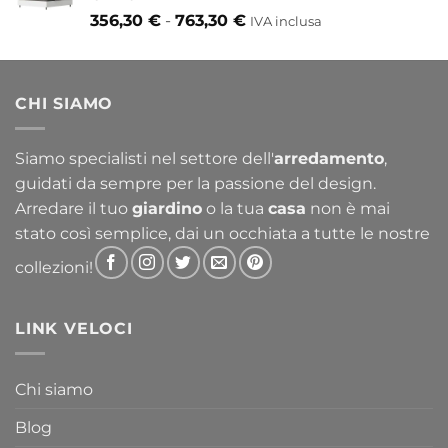
Fascia
356,30
€
-
763,30
€
IVA inclusa
di
prezzo:
da
CHI SIAMO
356,30 €
a
763,30 €
Siamo specialisti nel settore dell'
arredamento
,
guidati da sempre per la passione del design.
Arredare il tuo
giardino
o la tua
casa
non è mai
stato così semplice, dai un occhiata a tutte le nostre
collezioni!
LINK VELOCI
Chi siamo
Blog