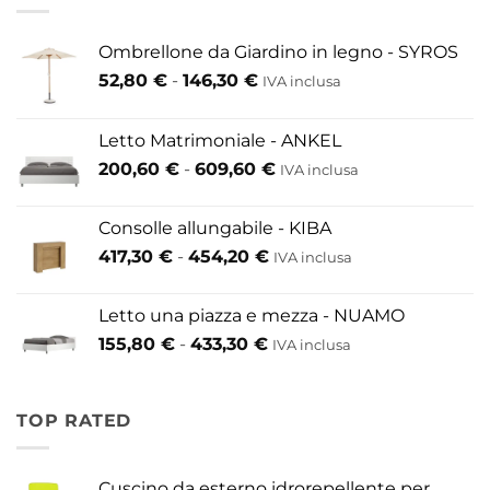
Ombrellone da Giardino in legno - SYROS
Fascia
52,80
€
-
146,30
€
IVA inclusa
di
prezzo:
Letto Matrimoniale - ANKEL
da
Fascia
200,60
€
-
609,60
€
52,80 €
IVA inclusa
di
a
prezzo:
146,30 €
Consolle allungabile - KIBA
da
Fascia
417,30
€
-
454,20
€
IVA inclusa
200,60 €
di
a
prezzo:
609,60 €
Letto una piazza e mezza - NUAMO
da
Fascia
155,80
€
-
433,30
€
417,30 €
IVA inclusa
di
a
prezzo:
454,20 €
da
TOP RATED
155,80 €
a
433,30 €
Cuscino da esterno idrorepellente per