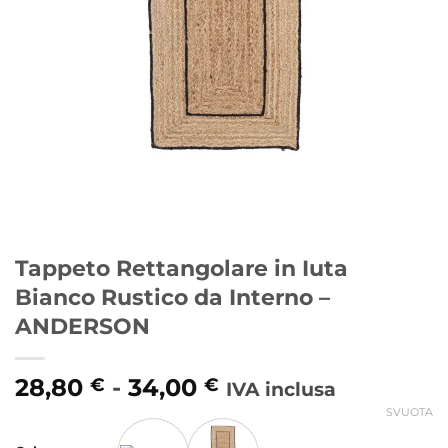
Tappeto Rettangolare in Iuta
Bianco Rustico da Interno –
ANDERSON
Fascia
28,80
-
34,00
€
€
IVA inclusa
di
SVUOTA
Alternative:
prezzo: