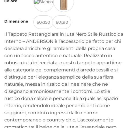
Colore
da
28,80 €
a
Dimensione
34,00 €
60x150
60x90
Il Tappeto Rettangolare in Iuta Nero Stile Rustico da
Interno – ANDERSON è l’accessorio perfetto per chi
desidera arricchire gli ambienti della propria casa
con un tocco autentico e naturale. Realizzato in
robusta iuta intrecciata, questo tappeto appartiene
alla categoria dei complementi d’arredo tessili e si
distingue per l’eleganza semplice della sua fibra
naturale, messa in risalto da linee nere che ne
disegnano armoniosamente i contorni. Lo stile
rustico dona calore e personalità a qualsiasi spazio
interno, rendendolo ideale per ambienti come
soggiorni, corridoi o ingressi dallo charme
contemporaneo o country chic. L’accostamento
cromatico tra il beige della iuta e l’essenziale nero