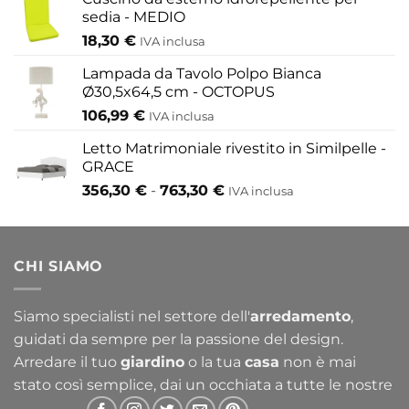
sedia - MEDIO
18,30
€
IVA inclusa
Lampada da Tavolo Polpo Bianca
Ø30,5x64,5 cm - OCTOPUS
106,99
€
IVA inclusa
Letto Matrimoniale rivestito in Similpelle -
GRACE
Fascia
356,30
€
-
763,30
€
IVA inclusa
di
prezzo:
da
CHI SIAMO
356,30 €
a
763,30 €
Siamo specialisti nel settore dell'
arredamento
,
guidati da sempre per la passione del design.
Arredare il tuo
giardino
o la tua
casa
non è mai
stato così semplice, dai un occhiata a tutte le nostre