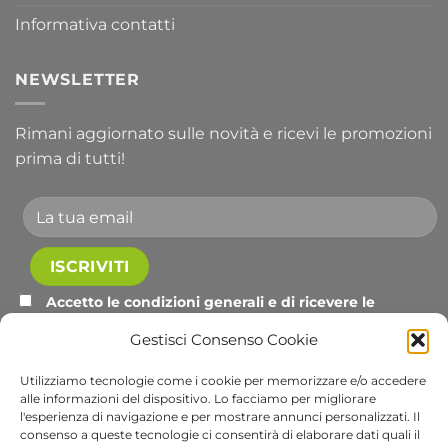
Informativa contatti
NEWSLETTER
Rimani aggiornato sulle novità e ricevi le promozioni
prima di tutti!
Accetto le condizioni generali e di ricevere le
newsletter.
Gestisci Consenso Cookie
Alternative:
Utilizziamo tecnologie come i cookie per memorizzare e/o accedere
alle informazioni del dispositivo. Lo facciamo per migliorare
l'esperienza di navigazione e per mostrare annunci personalizzati. Il
Visa
PayPal
Stripe
MasterCard
Cash
Apple
Goog
consenso a queste tecnologie ci consentirà di elaborare dati quali il