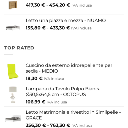
Fascia
417,30
€
-
454,20
€
IVA inclusa
200,60 €
di
a
prezzo:
609,60 €
Letto una piazza e mezza - NUAMO
da
Fascia
155,80
€
-
433,30
€
417,30 €
IVA inclusa
di
a
prezzo:
454,20 €
da
TOP RATED
155,80 €
a
433,30 €
Cuscino da esterno idrorepellente per
sedia - MEDIO
18,30
€
IVA inclusa
Lampada da Tavolo Polpo Bianca
Ø30,5x64,5 cm - OCTOPUS
106,99
€
IVA inclusa
Letto Matrimoniale rivestito in Similpelle -
GRACE
Fascia
356,30
€
-
763,30
€
IVA inclusa