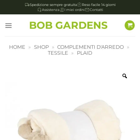
Spedizione sempre gratuita
Reso facile 14 giorni
Assistenza
I miei ordini
Contatti
Salta
BOB GARDENS
ai
contenuti
HOME
»
SHOP
»
COMPLEMENTI D'ARREDO
»
TESSILE
»
PLAID