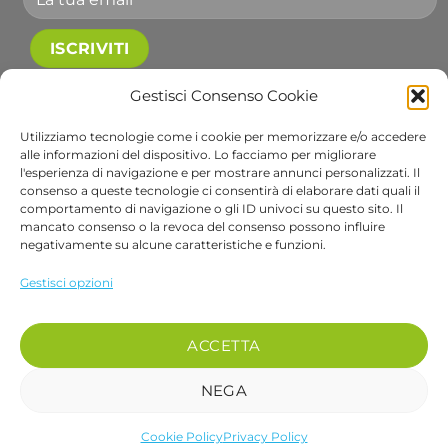
Accetto le condizioni generali e di ricevere le
Gestisci Consenso Cookie
newsletter.
Utilizziamo tecnologie come i cookie per memorizzare e/o accedere
Alternative:
alle informazioni del dispositivo. Lo facciamo per migliorare
l'esperienza di navigazione e per mostrare annunci personalizzati. Il
consenso a queste tecnologie ci consentirà di elaborare dati quali il
comportamento di navigazione o gli ID univoci su questo sito. Il
Visa
PayPal
Stripe
MasterCard
Cash
Apple
Goog
mancato consenso o la revoca del consenso possono influire
On
Pay
Wall
negativamente su alcune caratteristiche e funzioni.
Copyright 2026 ©
Bob Gardens by BS COM SRL
Delivery
Via B. Cellini 7, 36061, Bassano del Grappa VI
Gestisci opzioni
P.IVA e CF: 04486540240
REA: VI-407698 - Cap. soc. € 10.000,00 i.v.
PEC: bscom@pec.it SDI: EUVZNZV
ACCETTA
Se desideri parlare con un nostro operatore chiama il numero 0424 017048
NEGA
Cookie Policy
Privacy Policy
recedere dal contratto qui