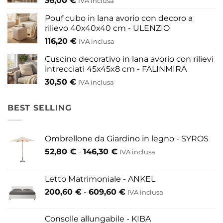
36,00
€
IVA inclusa
prodotto
Pouf cubo in lana avorio con decoro a
rilievo 40x40x40 cm - ULENZIO
116,20
€
IVA inclusa
Cuscino decorativo in lana avorio con rilievi
intrecciati 45x45x8 cm - FALINMIRA
30,50
€
IVA inclusa
BEST SELLING
Ombrellone da Giardino in legno - SYROS
Fascia
52,80
€
-
146,30
€
IVA inclusa
di
prezzo:
Letto Matrimoniale - ANKEL
da
Fascia
200,60
€
-
609,60
€
52,80 €
IVA inclusa
di
a
prezzo:
146,30 €
Consolle allungabile - KIBA
da