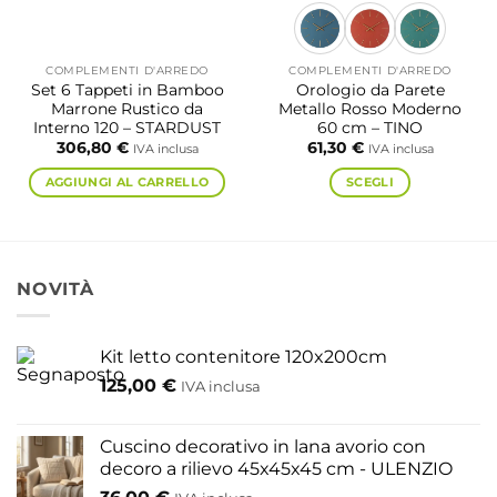
COMPLEMENTI D'ARREDO
COMPLEMENTI D'ARREDO
Set 6 Tappeti in Bamboo
Orologio da Parete
Marrone Rustico da
Metallo Rosso Moderno
Interno 120 – STARDUST
60 cm – TINO
306,80
€
61,30
€
IVA inclusa
IVA inclusa
AGGIUNGI AL CARRELLO
SCEGLI
Questo
prodotto
ha
più
NOVITÀ
varianti.
Le
opzioni
Kit letto contenitore 120x200cm
possono
125,00
€
IVA inclusa
essere
scelte
nella
Cuscino decorativo in lana avorio con
pagina
decoro a rilievo 45x45x45 cm - ULENZIO
del