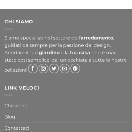
di
prezzo:
da
CHI SIAMO
356,30 €
a
763,30 €
Siamo specialisti nel settore dell'
arredamento
,
guidati da sempre per la passione del design.
Arredare il tuo
giardino
o la tua
casa
non è mai
stato così semplice, dai un occhiata a tutte le nostre
collezioni!
LINK VELOCI
Chi siamo
Blog
Contattaci