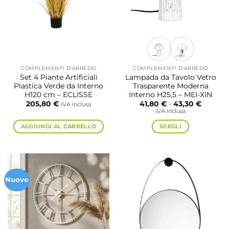
COMPLEMENTI D'ARREDO
COMPLEMENTI D'ARREDO
Set 4 Piante Artificiali
Lampada da Tavolo Vetro
Plastica Verde da Interno
Trasparente Moderna
H120 cm – ECLISSE
Interno H25,5 – MEI-XIN
Fascia
205,80
€
41,80
€
-
43,30
€
IVA inclusa
di
IVA inclusa
prezzo:
da
AGGIUNGI AL CARRELLO
SCEGLI
41,80 €
a
Questo
43,30 €
prodotto
ha
più
Nuovo
varianti.
Le
opzioni
possono
essere