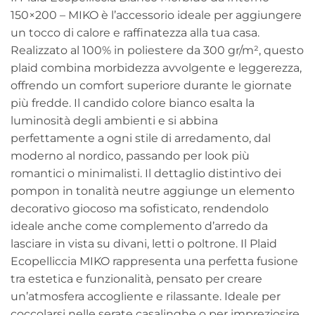
33,40 €
150×200 – MIKO è l’accessorio ideale per aggiungere
un tocco di calore e raffinatezza alla tua casa.
Realizzato al 100% in poliestere da 300 gr/m², questo
plaid combina morbidezza avvolgente e leggerezza,
offrendo un comfort superiore durante le giornate
più fredde. Il candido colore bianco esalta la
luminosità degli ambienti e si abbina
perfettamente a ogni stile di arredamento, dal
moderno al nordico, passando per look più
romantici o minimalisti. Il dettaglio distintivo dei
pompon in tonalità neutre aggiunge un elemento
decorativo giocoso ma sofisticato, rendendolo
ideale anche come complemento d’arredo da
lasciare in vista su divani, letti o poltrone. Il Plaid
Ecopelliccia MIKO rappresenta una perfetta fusione
tra estetica e funzionalità, pensato per creare
un’atmosfera accogliente e rilassante. Ideale per
coccolarsi nelle serate casalinghe o per impreziosire