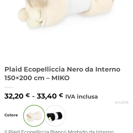
Plaid Ecopelliccia Nero da Interno
150×200 cm – MIKO
Fascia
32,20
-
33,40
€
€
IVA inclusa
di
SVUOTA
Alternative:
prezzo:
Colore
da
32,20 €
a
Il Plaid Ecopelliccia Bianco Morbido da Interno