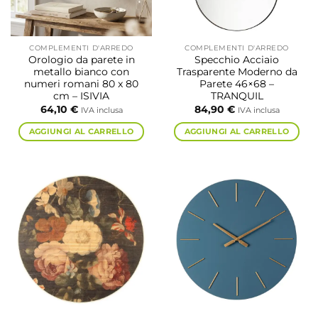
scelte
nella
pagina
COMPLEMENTI D'ARREDO
COMPLEMENTI D'ARREDO
del
Orologio da parete in
Specchio Acciaio
prodotto
metallo bianco con
Trasparente Moderno da
numeri romani 80 x 80
Parete 46×68 –
cm – ISIVIA
TRANQUIL
64,10
€
84,90
€
IVA inclusa
IVA inclusa
AGGIUNGI AL CARRELLO
AGGIUNGI AL CARRELLO