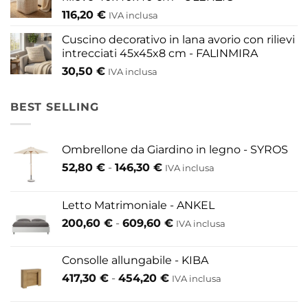
116,20
€
IVA inclusa
Cuscino decorativo in lana avorio con rilievi
intrecciati 45x45x8 cm - FALINMIRA
30,50
€
IVA inclusa
BEST SELLING
Ombrellone da Giardino in legno - SYROS
Fascia
52,80
€
-
146,30
€
IVA inclusa
di
prezzo:
Letto Matrimoniale - ANKEL
da
Fascia
200,60
€
-
609,60
€
52,80 €
IVA inclusa
di
a
prezzo:
146,30 €
Consolle allungabile - KIBA
da
Fascia
417,30
€
-
454,20
€
IVA inclusa
200,60 €
di
a
prezzo: