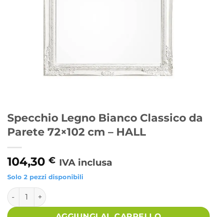
Specchio Legno Bianco Classico da
Parete 72×102 cm – HALL
104,30
€
IVA inclusa
Solo 2 pezzi disponibili
Specchio Legno Bianco Classico da Parete 72x102 cm - HAL
Alternative:
AGGIUNGI AL CARRELLO