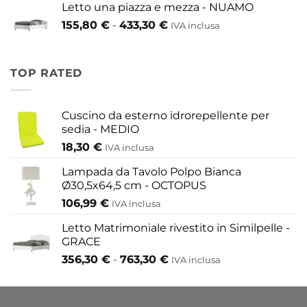
609,60 €
Letto una piazza e mezza - NUAMO
da
Fascia
155,80
€
-
433,30
€
417,30 €
IVA inclusa
di
a
prezzo:
454,20 €
da
TOP RATED
155,80 €
a
433,30 €
Cuscino da esterno idrorepellente per
sedia - MEDIO
18,30
€
IVA inclusa
Lampada da Tavolo Polpo Bianca
Ø30,5x64,5 cm - OCTOPUS
106,99
€
IVA inclusa
Letto Matrimoniale rivestito in Similpelle -
GRACE
Fascia
356,30
€
-
763,30
€
IVA inclusa
di
prezzo:
da