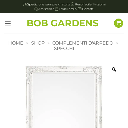
Spedizione sempre gratuita
Reso facile 14 giorni
Assistenza
I miei ordini
Contatti
Salta
BOB GARDENS
ai
contenuti
HOME
»
SHOP
»
COMPLEMENTI D'ARREDO
»
SPECCHI