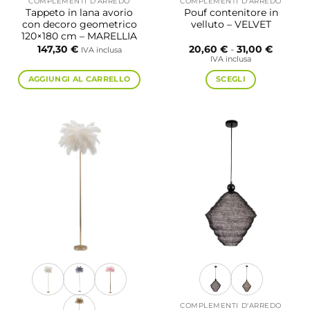
COMPLEMENTI D'ARREDO
COMPLEMENTI D'ARREDO
Tappeto in lana avorio
Pouf contenitore in
con decoro geometrico
velluto – VELVET
120×180 cm – MARELLIA
Fascia
147,30
€
20,60
€
-
31,00
€
IVA inclusa
di
IVA inclusa
prezzo:
da
AGGIUNGI AL CARRELLO
SCEGLI
20,60 €
a
Questo
31,00 €
prodotto
ha
più
varianti.
Le
opzioni
possono
essere
scelte
nella
pagina
del
prodotto
COMPLEMENTI D'ARREDO