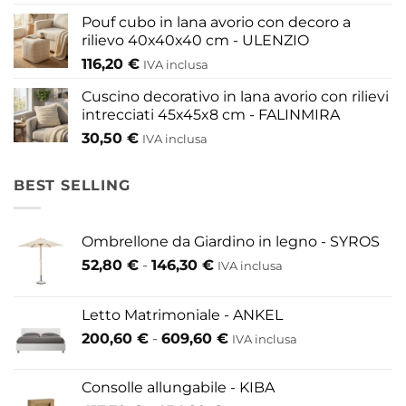
Pouf cubo in lana avorio con decoro a
rilievo 40x40x40 cm - ULENZIO
116,20
€
IVA inclusa
Cuscino decorativo in lana avorio con rilievi
intrecciati 45x45x8 cm - FALINMIRA
30,50
€
IVA inclusa
BEST SELLING
Ombrellone da Giardino in legno - SYROS
Fascia
52,80
€
-
146,30
€
IVA inclusa
di
prezzo:
Letto Matrimoniale - ANKEL
da
Fascia
200,60
€
-
609,60
€
52,80 €
IVA inclusa
di
a
prezzo:
146,30 €
Consolle allungabile - KIBA
da