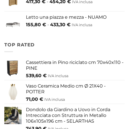
Fascia
417,30
€
-
454,20
€
IVA inclusa
200,60 €
di
a
prezzo:
609,60 €
Letto una piazza e mezza - NUAMO
da
Fascia
155,80
€
-
433,30
€
417,30 €
IVA inclusa
di
a
prezzo:
454,20 €
da
TOP RATED
155,80 €
a
433,30 €
Cassettiera in Pino riciclato cm 70x40x110 -
PINE
539,60
€
IVA inclusa
Vaso Ceramica Medio cm Ø 21X40 -
POTTER
71,00
€
IVA inclusa
Dondolo da Giardino a Uovo in Corda
Intrecciata con Struttura in Metallo
106x105x196 cm - SELARTHAS
743,90
€
IVA inclusa