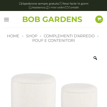
Spedizione sempre gratuita
Reso facile 14 giorni
Assistenza
I miei ordini
Contatti
Salta
BOB GARDENS
ai
contenuti
HOME
»
SHOP
»
COMPLEMENTI D'ARREDO
»
POUF E CONTENITORI