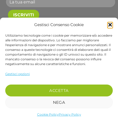
Accetto le condizioni generali e di ricevere le
Gestisci Consenso Cookie
newsletter.
Utilizziamo tecnologie come i cookie per memorizzare e/o accedere
alle informazioni del dispositivo. Lo facciamo per migliorare
Alternative:
l'esperienza di navigazione e per mostrare annunci personalizzati. Il
consenso a queste tecnologie ci consentirà di elaborare dati quali il
comportamento di navigazione o gli ID univoci su questo sito. Il
Visa
PayPal
Stripe
MasterCard
Cash
Apple
Goog
mancato consenso o la revoca del consenso possono influire
On
Pay
Wall
negativamente su alcune caratteristiche e funzioni.
Copyright 2026 ©
Bob Gardens by BS COM SRL
Delivery
Via B. Cellini 7, 36061, Bassano del Grappa VI
Gestisci opzioni
P.IVA e CF: 04486540240
REA: VI-407698 - Cap. soc. € 10.000,00 i.v.
ACCETTA
PEC: bscom@pec.it SDI: EUVZNZV
Se desideri parlare con un nostro operatore chiama il numero 0424 017048
NEGA
Cookie Policy
Privacy Policy
recedere dal contratto qui