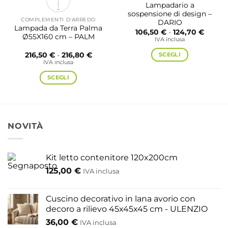
Lampadario a
sospensione di design –
COMPLEMENTI D'ARREDO
DARIO
Lampada da Terra Palma
Fascia
106,50
€
-
124,70
€
Ø55X160 cm – PALM
di
IVA inclusa
prezzo
da
Fascia
SCEGLI
216,50
€
-
216,80
€
106,50
di
IVA inclusa
a
Questo
prezzo:
124,70
da
prodotto
SCEGLI
216,50 €
a
ha
Questo
216,80 €
più
prodotto
varianti.
ha
Le
più
NOVITÀ
opzioni
varianti.
possono
Le
essere
opzioni
Kit letto contenitore 120x200cm
scelte
possono
125,00
€
IVA inclusa
nella
essere
pagina
scelte
del
nella
Cuscino decorativo in lana avorio con
prodotto
pagina
decoro a rilievo 45x45x45 cm - ULENZIO
del
36,00
€
IVA inclusa
prodotto