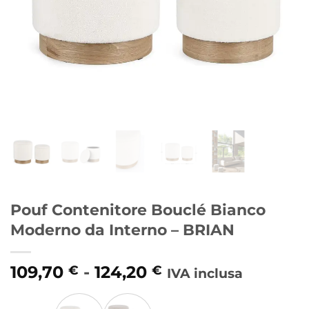
Pouf Contenitore Bouclé Bianco
Moderno da Interno – BRIAN
Fascia
109,70
-
124,20
€
€
IVA inclusa
di
Alternative:
prezzo: