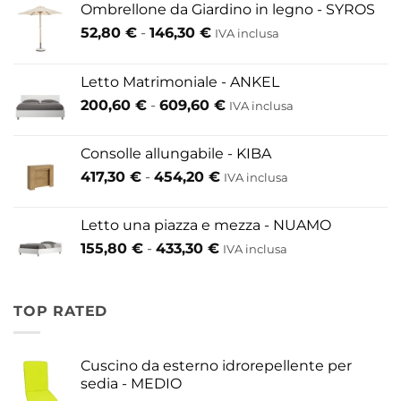
Ombrellone da Giardino in legno - SYROS
Fascia
52,80
€
-
146,30
€
IVA inclusa
di
prezzo:
Letto Matrimoniale - ANKEL
da
Fascia
200,60
€
-
609,60
€
52,80 €
IVA inclusa
di
a
prezzo:
146,30 €
Consolle allungabile - KIBA
da
Fascia
417,30
€
-
454,20
€
IVA inclusa
200,60 €
di
a
prezzo:
609,60 €
Letto una piazza e mezza - NUAMO
da
Fascia
155,80
€
-
433,30
€
417,30 €
IVA inclusa
di
a
prezzo:
454,20 €
da
TOP RATED
155,80 €
a
433,30 €
Cuscino da esterno idrorepellente per
sedia - MEDIO