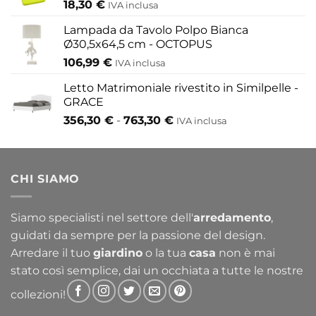
18,30
€
IVA inclusa
Lampada da Tavolo Polpo Bianca
Ø30,5x64,5 cm - OCTOPUS
106,99
€
IVA inclusa
Letto Matrimoniale rivestito in Similpelle -
GRACE
Fascia
356,30
€
-
763,30
€
IVA inclusa
di
prezzo:
da
CHI SIAMO
356,30 €
a
763,30 €
Siamo specialisti nel settore dell'
arredamento
,
guidati da sempre per la passione del design.
Arredare il tuo
giardino
o la tua
casa
non è mai
stato così semplice, dai un occhiata a tutte le nostre
collezioni!