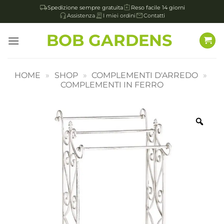
Spedizione sempre gratuita
Reso facile 14 giorni
Assistenza
I miei ordini
Contatti
Salta
BOB GARDENS
ai
contenuti
HOME
»
SHOP
»
COMPLEMENTI D'ARREDO
»
COMPLEMENTI IN FERRO