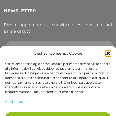
NEWSLETTER
Rimani aggiornato sulle novità e ricevi le promozioni
prima di tutti!
Gestisci Consenso Cookie
Utilizziamo tecnologie come i cookie per memorizzare e/o accedere
Accetto le condizioni generali e di ricevere le
alle informazioni del dispositivo. Lo facciamo per migliorare
l'esperienza di navigazione e per mostrare annunci personalizzati. Il
newsletter.
consenso a queste tecnologie ci consentirà di elaborare dati quali il
comportamento di navigazione o gli ID univoci su questo sito. Il
Alternative:
mancato consenso o la revoca del consenso possono influire
negativamente su alcune caratteristiche e funzioni.
Visa
PayPal
Stripe
MasterCard
Cash
Apple
Goog
Gestisci opzioni
On
Pay
Wall
Copyright 2026 ©
Bob Gardens by BS COM SRL
Delivery