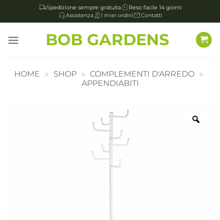
Spedizione sempre gratuita
Reso facile 14 giorni
Assistenza
I miei ordini
Contatti
Salta
BOB GARDENS
ai
contenuti
HOME
»
SHOP
»
COMPLEMENTI D'ARREDO
»
APPENDIABITI