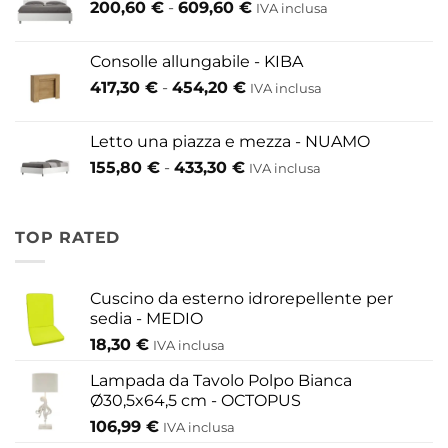
Fascia
200,60
€
-
609,60
€
52,80 €
IVA inclusa
di
a
prezzo:
146,30 €
Consolle allungabile - KIBA
da
Fascia
417,30
€
-
454,20
€
IVA inclusa
200,60 €
di
a
prezzo:
609,60 €
Letto una piazza e mezza - NUAMO
da
Fascia
155,80
€
-
433,30
€
417,30 €
IVA inclusa
di
a
prezzo:
454,20 €
da
TOP RATED
155,80 €
a
433,30 €
Cuscino da esterno idrorepellente per
sedia - MEDIO
18,30
€
IVA inclusa
Lampada da Tavolo Polpo Bianca
Ø30,5x64,5 cm - OCTOPUS
106,99
€
IVA inclusa