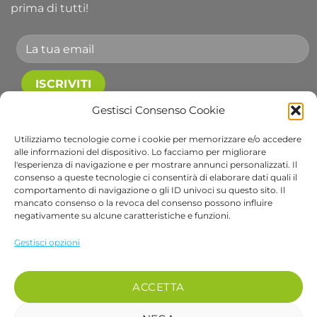
prima di tutti!
Accetto le condizioni generali e di ricevere le
Gestisci Consenso Cookie
newsletter.
Utilizziamo tecnologie come i cookie per memorizzare e/o accedere
alle informazioni del dispositivo. Lo facciamo per migliorare
Alternative:
l'esperienza di navigazione e per mostrare annunci personalizzati. Il
consenso a queste tecnologie ci consentirà di elaborare dati quali il
comportamento di navigazione o gli ID univoci su questo sito. Il
Visa
PayPal
Stripe
MasterCard
Cash
Apple
Goog
mancato consenso o la revoca del consenso possono influire
On
Pay
Wall
negativamente su alcune caratteristiche e funzioni.
Copyright 2026 ©
Bob Gardens by BS COM SRL
Delivery
Via B. Cellini 7, 36061, Bassano del Grappa VI
Gestisci opzioni
P.IVA e CF: 04486540240
REA: VI-407698 - Cap. soc. € 10.000,00 i.v.
ACCETTA
PEC: bscom@pec.it SDI: EUVZNZV
Se desideri parlare con un nostro operatore chiama il numero 0424 017048