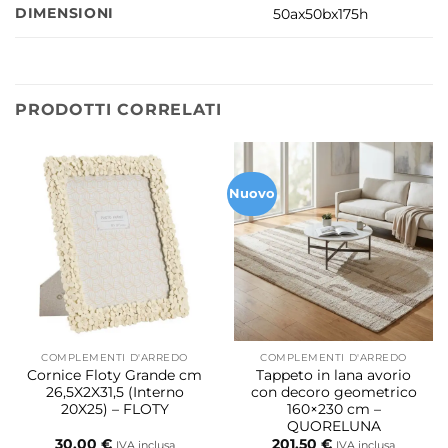
DIMENSIONI
50ax50bx175h
PRODOTTI CORRELATI
Nuovo
COMPLEMENTI D'ARREDO
COMPLEMENTI D'ARREDO
Cornice Floty Grande cm
Tappeto in lana avorio
26,5X2X31,5 (Interno
con decoro geometrico
20X25) – FLOTY
160×230 cm –
QUORELUNA
30,00
€
201,50
€
IVA inclusa
IVA inclusa