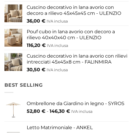
Cuscino decorativo in lana avorio con
decoro a rilievo 45x45x45 cm - ULENZIO
36,00
€
IVA inclusa
Pouf cubo in lana avorio con decoro a
rilievo 40x40x40 cm - ULENZIO
116,20
€
IVA inclusa
Cuscino decorativo in lana avorio con rilievi
intrecciati 45x45x8 cm - FALINMIRA
30,50
€
IVA inclusa
BEST SELLING
Ombrellone da Giardino in legno - SYROS
Fascia
52,80
€
-
146,30
€
IVA inclusa
di
prezzo:
Letto Matrimoniale - ANKEL
da