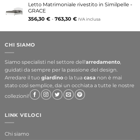
Letto Matrimoniale rivestito in Similpelle -
GRACE
Fascia
356,30
€
-
763,30
€
IVA inclusa
di
prezzo:
da
CHI SIAMO
356,30 €
a
763,30 €
Siamo specialisti nel settore dell'
arredamento
,
guidati da sempre per la passione del design.
Arredare il tuo
giardino
o la tua
casa
non è mai
stato così semplice, dai un occhiata a tutte le nostre
collezioni!
LINK VELOCI
Chi siamo