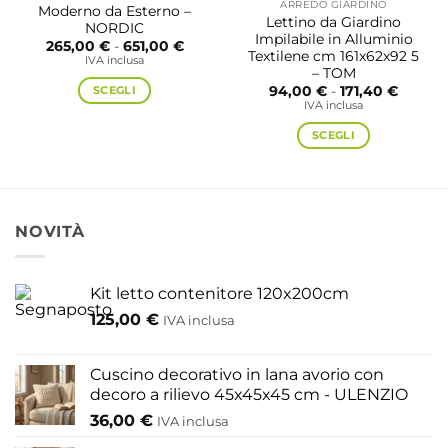
ARREDO GIARDINO
Moderno da Esterno –
Lettino da Giardino
NORDIC
Impilabile in Alluminio
Fascia
265,00
€
-
651,00
€
Textilene cm 161x62x92 5
di
IVA inclusa
prezzo:
– TOM
da
Fascia
SCEGLI
94,00
€
-
171,40
€
265,00 €
di
IVA inclusa
a
Questo
prezzo:
651,00 €
da
prodotto
SCEGLI
94,00 
a
ha
Questo
171,40 
più
prodotto
varianti.
ha
Le
più
NOVITÀ
opzioni
varianti.
possono
Le
essere
opzioni
Kit letto contenitore 120x200cm
scelte
possono
125,00
€
IVA inclusa
nella
essere
pagina
scelte
del
nella
Cuscino decorativo in lana avorio con
prodotto
pagina
decoro a rilievo 45x45x45 cm - ULENZIO
del
36,00
€
IVA inclusa
prodotto