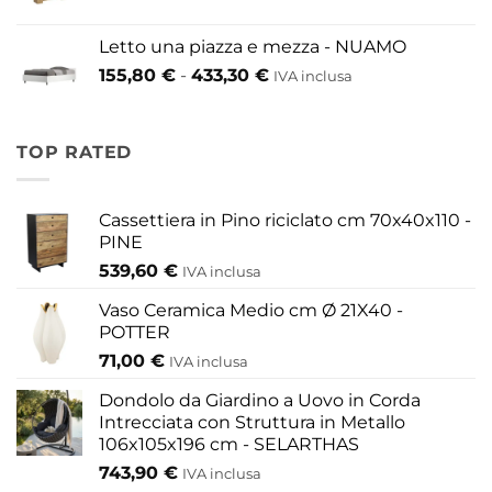
di
a
prezzo:
609,60 €
Letto una piazza e mezza - NUAMO
da
Fascia
155,80
€
-
433,30
€
417,30 €
IVA inclusa
di
a
prezzo:
454,20 €
da
TOP RATED
155,80 €
a
433,30 €
Cassettiera in Pino riciclato cm 70x40x110 -
PINE
539,60
€
IVA inclusa
Vaso Ceramica Medio cm Ø 21X40 -
POTTER
71,00
€
IVA inclusa
Dondolo da Giardino a Uovo in Corda
Intrecciata con Struttura in Metallo
106x105x196 cm - SELARTHAS
743,90
€
IVA inclusa