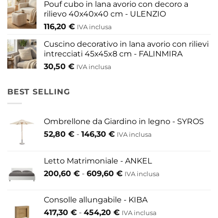
Pouf cubo in lana avorio con decoro a
rilievo 40x40x40 cm - ULENZIO
116,20
€
IVA inclusa
Cuscino decorativo in lana avorio con rilievi
intrecciati 45x45x8 cm - FALINMIRA
30,50
€
IVA inclusa
BEST SELLING
Ombrellone da Giardino in legno - SYROS
Fascia
52,80
€
-
146,30
€
IVA inclusa
di
prezzo:
Letto Matrimoniale - ANKEL
da
Fascia
200,60
€
-
609,60
€
52,80 €
IVA inclusa
di
a
prezzo:
146,30 €
Consolle allungabile - KIBA
da
Fascia
417,30
€
-
454,20
€
IVA inclusa
200,60 €