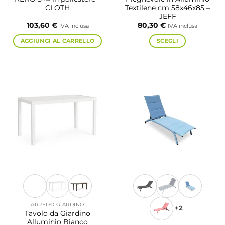
CLOTH
Textilene cm 58x46x85 –
JEFF
103,60
€
80,30
€
IVA inclusa
IVA inclusa
AGGIUNGI AL CARRELLO
SCEGLI
Questo
prodotto
ha
più
varianti.
Le
opzioni
possono
essere
scelte
nella
pagina
del
prodotto
ARREDO GIARDINO
+2
Tavolo da Giardino
Alluminio Bianco