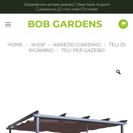
Spedizione sempre gratuita
Reso facile 14 giorni
Assistenza
I miei ordini
Contatti
Salta
BOB GARDENS
ai
contenuti
HOME
»
SHOP
»
ARREDO GIARDINO
»
TELI DI
RICAMBIO
»
TELI PER GAZEBO