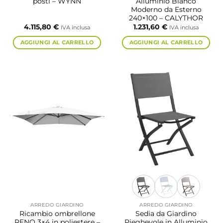
posti – WYNN
Alluminio Bianco
Moderno da Esterno
240×100 – CALYTHOR
4.115,80
€
1.231,60
€
IVA inclusa
IVA inclusa
AGGIUNGI AL CARRELLO
AGGIUNGI AL CARRELLO
ARREDO GIARDINO
ARREDO GIARDINO
Ricambio ombrellone
Sedia da Giardino
RENO 3×4 in poliestere –
Pieghevole in Alluminio