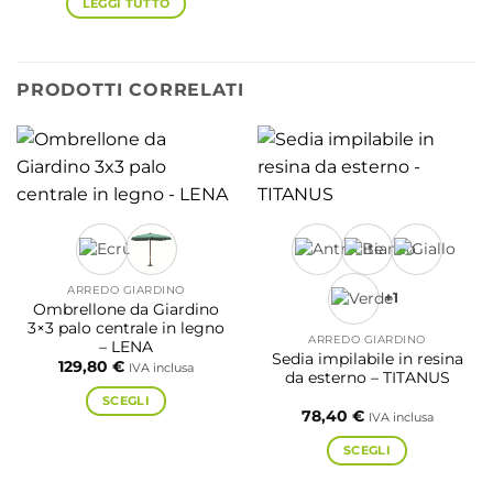
LEGGI TUTTO
PRODOTTI CORRELATI
ARREDO GIARDINO
+1
Ombrellone da Giardino
3×3 palo centrale in legno
ARREDO GIARDINO
– LENA
Sedia impilabile in resina
129,80
€
IVA inclusa
da esterno – TITANUS
SCEGLI
78,40
€
IVA inclusa
Questo
prodotto
SCEGLI
ha
Questo