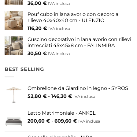
del
36,00
€
IVA inclusa
prodotto
Pouf cubo in lana avorio con decoro a
rilievo 40x40x40 cm - ULENZIO
116,20
€
IVA inclusa
Cuscino decorativo in lana avorio con rilievi
intrecciati 45x45x8 cm - FALINMIRA
30,50
€
IVA inclusa
BEST SELLING
Ombrellone da Giardino in legno - SYROS
Fascia
52,80
€
-
146,30
€
IVA inclusa
di
prezzo:
Letto Matrimoniale - ANKEL
da
Fascia
200,60
€
-
609,60
€
52,80 €
IVA inclusa
di
a
prezzo:
146,30 €