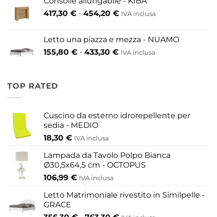
Consolle allungabile - KIBA
da
Fascia
417,30
€
-
454,20
€
IVA inclusa
200,60 €
di
a
prezzo:
609,60 €
Letto una piazza e mezza - NUAMO
da
Fascia
155,80
€
-
433,30
€
417,30 €
IVA inclusa
di
a
prezzo:
454,20 €
da
TOP RATED
155,80 €
a
433,30 €
Cuscino da esterno idrorepellente per
sedia - MEDIO
18,30
€
IVA inclusa
Lampada da Tavolo Polpo Bianca
Ø30,5x64,5 cm - OCTOPUS
106,99
€
IVA inclusa
Letto Matrimoniale rivestito in Similpelle -
GRACE
Fascia