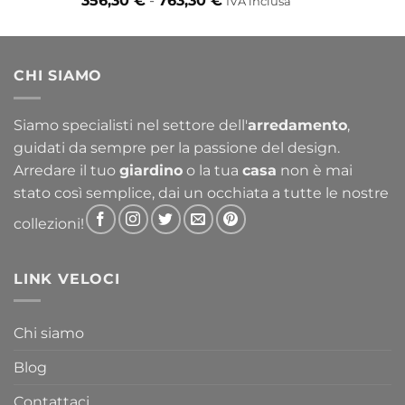
356,30
€
-
763,30
€
IVA inclusa
di
prezzo:
da
CHI SIAMO
356,30 €
a
763,30 €
Siamo specialisti nel settore dell'
arredamento
,
guidati da sempre per la passione del design.
Arredare il tuo
giardino
o la tua
casa
non è mai
stato così semplice, dai un occhiata a tutte le nostre
collezioni!
LINK VELOCI
Chi siamo
Blog
Contattaci