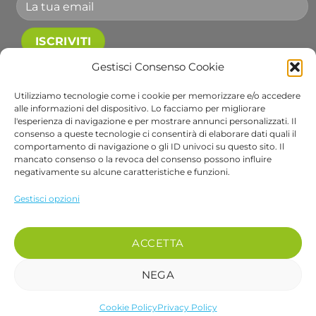
Gestisci Consenso Cookie
Accetto le condizioni generali e di ricevere le
newsletter.
Utilizziamo tecnologie come i cookie per memorizzare e/o accedere
alle informazioni del dispositivo. Lo facciamo per migliorare
Alternative:
l'esperienza di navigazione e per mostrare annunci personalizzati. Il
consenso a queste tecnologie ci consentirà di elaborare dati quali il
comportamento di navigazione o gli ID univoci su questo sito. Il
Visa
PayPal
Stripe
MasterCard
Cash
Apple
Goog
mancato consenso o la revoca del consenso possono influire
negativamente su alcune caratteristiche e funzioni.
On
Pay
Wall
Copyright 2026 ©
Bob Gardens by BS COM SRL
Delivery
Via B. Cellini 7, 36061, Bassano del Grappa VI
Gestisci opzioni
P.IVA e CF: 04486540240
REA: VI-407698 - Cap. soc. € 10.000,00 i.v.
ACCETTA
PEC: bscom@pec.it SDI: EUVZNZV
Se desideri parlare con un nostro operatore chiama il numero 0424 017048
NEGA
Cookie Policy
Privacy Policy
recedere dal contratto qui