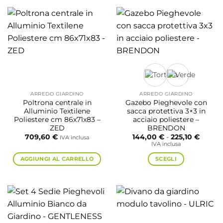
più
prodotto
varianti.
ha
Le
più
opzioni
varianti.
possono
Le
essere
opzioni
scelte
possono
nella
essere
pagina
scelte
ARREDO GIARDINO
ARREDO GIARDINO
del
nella
Poltrona centrale in
Gazebo Pieghevole con
prodotto
pagina
Alluminio Textilene
sacca protettiva 3×3 in
del
Poliestere cm 86x71x83 –
acciaio poliestere –
ZED
BRENDON
prodotto
Fascia
709,60
€
144,00
€
-
225,10
€
IVA inclusa
di
IVA inclusa
prezzo
da
AGGIUNGI AL CARRELLO
SCEGLI
144,00
a
Questo
225,10
prodotto
ha
più
varianti.
Le