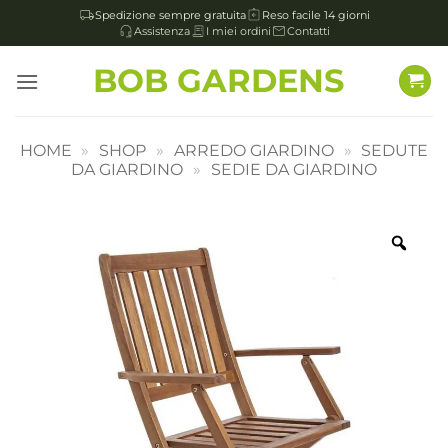
Spedizione sempre gratuita
Reso facile 14 giorni
Assistenza
I miei ordini
Contatti
Salta
BOB GARDENS
ai
contenuti
HOME
»
SHOP
»
ARREDO GIARDINO
»
SEDUTE
DA GIARDINO
»
SEDIE DA GIARDINO