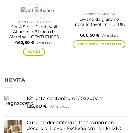
opzioni
possono
ARREDO GIARDINO
essere
Divano da giardino
ARREDO GIARDINO
modulo tavolino – ULRIC
scelte
Set 4 Sedie Pieghevoli
nella
Alluminio Bianco da
606,50
€
IVA inclusa
Giardino – GENTLENESS
pagina
462,80
€
IVA inclusa
del
AGGIUNGI AL CARRELLO
prodotto
SCEGLI
Questo
prodotto
ha
più
NOVITÀ
varianti.
Le
opzioni
Kit letto contenitore 120x200cm
possono
125,00
€
IVA inclusa
essere
scelte
nella
Cuscino decorativo in lana avorio con
pagina
decoro a rilievo 45x45x45 cm - ULENZIO