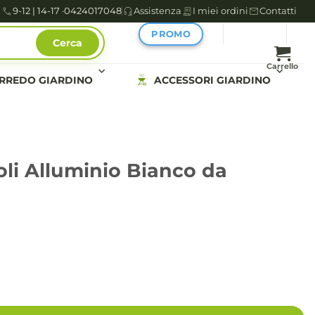
9-12 | 14-17 ·
0424017048
Assistenza
I miei ordini
Contatti
PROMO
Cerca
Carrello
RREDO GIARDINO
ACCESSORI GIARDINO
oli Alluminio Bianco da
da Esterno - RAVINA quantità