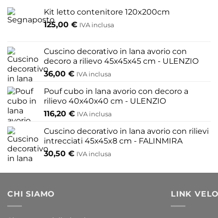
opzioni
Kit letto contenitore 120x200cm
possono
essere
125,00
€
IVA inclusa
scelte
nella
Cuscino decorativo in lana avorio con
pagina
decoro a rilievo 45x45x45 cm - ULENZIO
del
36,00
€
IVA inclusa
prodotto
Pouf cubo in lana avorio con decoro a
rilievo 40x40x40 cm - ULENZIO
116,20
€
IVA inclusa
Cuscino decorativo in lana avorio con rilievi
intrecciati 45x45x8 cm - FALINMIRA
30,50
€
IVA inclusa
CHI SIAMO
LINK VELO