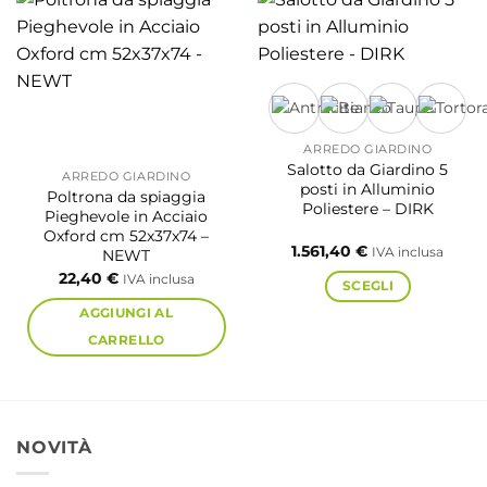
ARREDO GIARDINO
Salotto da Giardino 5
ARREDO GIARDINO
posti in Alluminio
Poltrona da spiaggia
Poliestere – DIRK
Pieghevole in Acciaio
Oxford cm 52x37x74 –
1.561,40
€
IVA inclusa
NEWT
22,40
€
IVA inclusa
SCEGLI
AGGIUNGI AL
Questo
CARRELLO
prodotto
ha
più
varianti.
NOVITÀ
Le