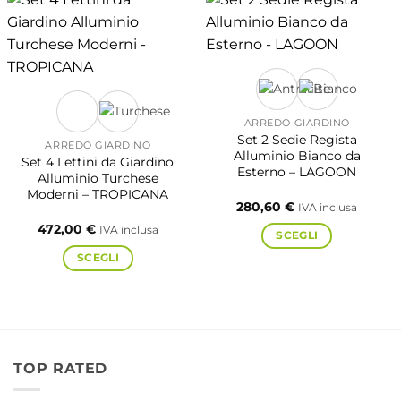
ARREDO GIARDINO
Set 2 Sedie Regista
ARREDO GIARDINO
Alluminio Bianco da
Set 4 Lettini da Giardino
Esterno – LAGOON
Alluminio Turchese
Moderni – TROPICANA
280,60
€
IVA inclusa
472,00
€
IVA inclusa
SCEGLI
SCEGLI
Questo
prodotto
Questo
ha
prodotto
più
ha
varianti.
più
TOP RATED
Le
varianti.