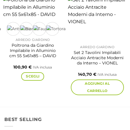
ARREDO GIARDINO
Poltrona da Giardino
ARREDO GIARDINO
Impilabile in Alluminio
Set 2 Tavolini Impilabili
cm 55 5x61x85 – DAVID
Acciaio Antracite Moderni
da Interno – VIONEL
100,90
€
IVA inclusa
140,70
€
IVA inclusa
SCEGLI
AGGIUNGI AL
Questo
CARRELLO
prodotto
ha
più
varianti.
BEST SELLING
Le