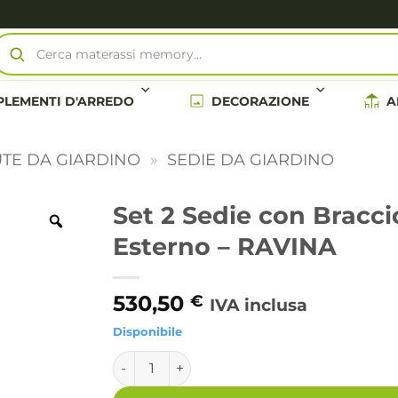
Cerca materassi memory…
LEMENTI D'ARREDO
DECORAZIONE
A
TE DA GIARDINO
»
SEDIE DA GIARDINO
Set 2 Sedie con Bracci
Esterno – RAVINA
530,50
€
IVA inclusa
Disponibile
Set 2 Sedie con Braccioli Alluminio Bianco 
Alternative: