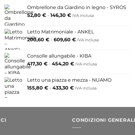
opzioni
Ombrellone da Giardino in legno - SYROS
possono
essere
Fascia
52,80
€
-
146,30
€
IVA inclusa
di
scelte
prezzo:
nella
Letto Matrimoniale - ANKEL
da
pagina
Fascia
200,60
€
-
609,60
€
52,80 €
IVA inclusa
del
di
a
prodotto
prezzo:
146,30 €
Consolle allungabile - KIBA
da
Fascia
417,30
€
-
454,20
€
IVA inclusa
200,60 €
di
a
prezzo:
609,60 €
Letto una piazza e mezza - NUAMO
da
Fascia
155,80
€
-
433,30
€
417,30 €
IVA inclusa
di
a
prezzo:
454,20 €
da
155,80 €
a
CI
CONDIZIONI GENERAL
433,30 €