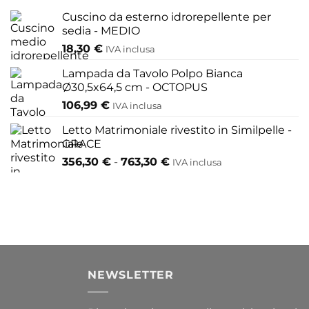
opzioni
Le
Cuscino da esterno idrorepellente per
possono
opzioni
sedia - MEDIO
essere
possono
18,30
€
scelte
IVA inclusa
essere
nella
scelte
Lampada da Tavolo Polpo Bianca
pagina
nella
Ø30,5x64,5 cm - OCTOPUS
del
pagina
106,99
€
IVA inclusa
prodotto
del
Letto Matrimoniale rivestito in Similpelle -
prodotto
GRACE
Fascia
356,30
€
-
763,30
€
IVA inclusa
di
prezzo:
da
356,30 €
a
763,30 €
I
NEWSLETTER