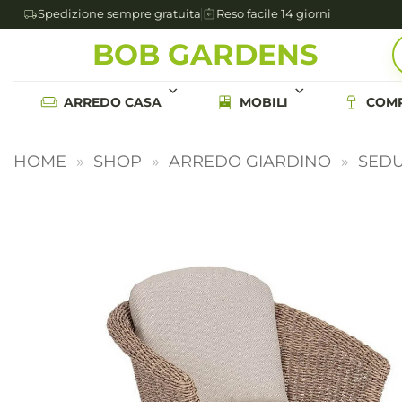
Spedizione sempre gratuita
Reso facile 14 giorni
Salta
BOB GARDENS
ai
contenuti
ARREDO CASA
MOBILI
COMP
HOME
»
SHOP
»
ARREDO GIARDINO
»
SEDU