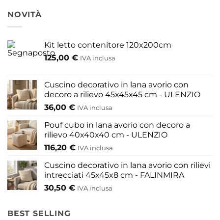
più
NOVITÀ
varianti.
Le
opzioni
Kit letto contenitore 120x200cm
possono
125,00
€
IVA inclusa
essere
scelte
nella
Cuscino decorativo in lana avorio con
pagina
decoro a rilievo 45x45x45 cm - ULENZIO
del
36,00
€
IVA inclusa
prodotto
Pouf cubo in lana avorio con decoro a
rilievo 40x40x40 cm - ULENZIO
116,20
€
IVA inclusa
Cuscino decorativo in lana avorio con rilievi
intrecciati 45x45x8 cm - FALINMIRA
30,50
€
IVA inclusa
BEST SELLING