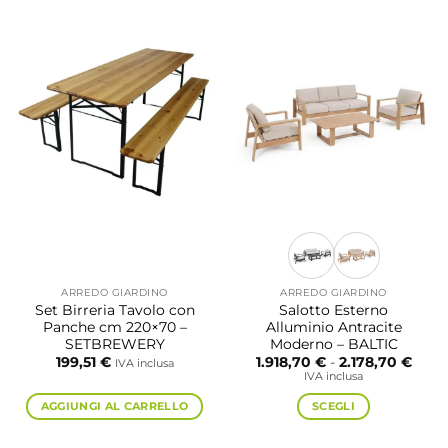
prodotto
prodotto
ha
ha
più
più
varianti.
varianti.
Le
Le
opzioni
opzioni
possono
possono
essere
essere
scelte
scelte
nella
nella
pagina
pagina
del
del
prodotto
prodotto
ARREDO GIARDINO
ARREDO GIARDINO
Set Birreria Tavolo con
Salotto Esterno
Panche cm 220×70 –
Alluminio Antracite
SETBREWERY
Moderno – BALTIC
Fasci
199,51
€
1.918,70
€
-
2.178,70
€
IVA inclusa
di
IVA inclusa
prezz
da
AGGIUNGI AL CARRELLO
SCEGLI
1.918
a
Questo
2.178