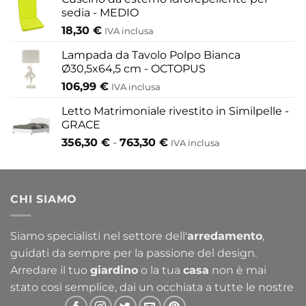
sedia - MEDIO
18,30
€
IVA inclusa
Lampada da Tavolo Polpo Bianca
Ø30,5x64,5 cm - OCTOPUS
106,99
€
IVA inclusa
Letto Matrimoniale rivestito in Similpelle -
GRACE
Fascia
356,30
€
-
763,30
€
IVA inclusa
di
prezzo:
da
CHI SIAMO
356,30 €
a
763,30 €
Siamo specialisti nel settore dell'
arredamento
,
guidati da sempre per la passione del design.
Arredare il tuo
giardino
o la tua
casa
non è mai
stato così semplice, dai un occhiata a tutte le nostre