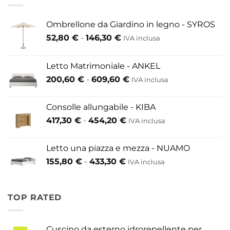
Ombrellone da Giardino in legno - SYROS
Fascia
52,80
€
-
146,30
€
IVA inclusa
di
prezzo:
Letto Matrimoniale - ANKEL
da
Fascia
200,60
€
-
609,60
€
52,80 €
IVA inclusa
di
a
prezzo:
146,30 €
Consolle allungabile - KIBA
da
Fascia
417,30
€
-
454,20
€
IVA inclusa
200,60 €
di
a
prezzo:
609,60 €
Letto una piazza e mezza - NUAMO
da
Fascia
155,80
€
-
433,30
€
417,30 €
IVA inclusa
di
a
prezzo:
454,20 €
da
TOP RATED
155,80 €
a
433,30 €
Cuscino da esterno idrorepellente per