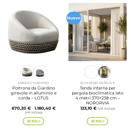
Nuovo
ARREDO GIARDINO
ACCESSORI PERGOLE
Poltrona da Giardino
Tenda interna per
girevole in alluminio e
pergola bioclimatica lato
corda – LOTUS
4 metri 370×238 cm –
NORORVIA
Fascia
670,20
€
-
1.180,40
€
123,10
€
IVA inclusa
di
IVA inclusa
prezzo:
da
SCEGLI
SCEGLI
670,20 €
a
Questo
Questo
1.180,40 €