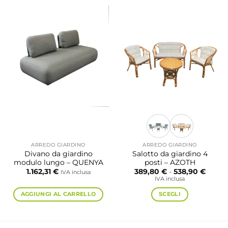
prodotto
ha
più
varianti.
Le
opzioni
possono
essere
scelte
nella
pagina
del
prodotto
ARREDO GIARDINO
ARREDO GIARDINO
Divano da giardino
Salotto da giardino 4
modulo lungo – QUENYA
posti – AZOTH
Fascia
1.162,31
€
389,80
€
-
538,90
€
IVA inclusa
di
IVA inclusa
prezzo
da
AGGIUNGI AL CARRELLO
SCEGLI
389,8
a
Questo
538,9
prodotto
ha