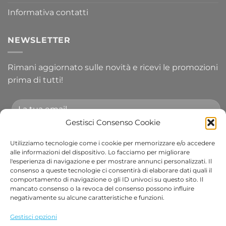
Informativa contatti
NEWSLETTER
Rimani aggiornato sulle novità e ricevi le promozioni
prima di tutti!
Gestisci Consenso Cookie
Utilizziamo tecnologie come i cookie per memorizzare e/o accedere
Accetto le condizioni generali e di ricevere le
alle informazioni del dispositivo. Lo facciamo per migliorare
l'esperienza di navigazione e per mostrare annunci personalizzati. Il
newsletter.
consenso a queste tecnologie ci consentirà di elaborare dati quali il
comportamento di navigazione o gli ID univoci su questo sito. Il
Alternative:
mancato consenso o la revoca del consenso possono influire
negativamente su alcune caratteristiche e funzioni.
Visa
PayPal
Stripe
MasterCard
Cash
Apple
Goog
Gestisci opzioni