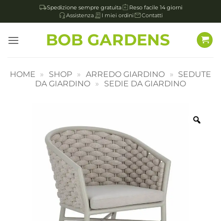
Spedizione sempre gratuita
Reso facile 14 giorni
Assistenza
I miei ordini
Contatti
Salta
BOB GARDENS
ai
contenuti
HOME
»
SHOP
»
ARREDO GIARDINO
»
SEDUTE
DA GIARDINO
»
SEDIE DA GIARDINO