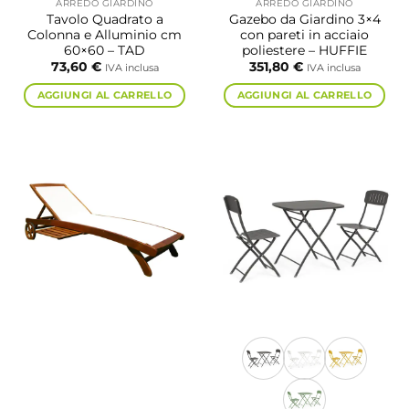
ARREDO GIARDINO
ARREDO GIARDINO
Tavolo Quadrato a
Gazebo da Giardino 3×4
Colonna e Alluminio cm
con pareti in acciaio
60×60 – TAD
poliestere – HUFFIE
73,60
€
351,80
€
IVA inclusa
IVA inclusa
AGGIUNGI AL CARRELLO
AGGIUNGI AL CARRELLO