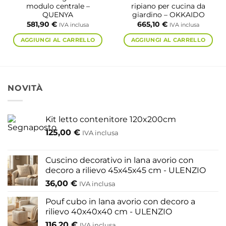
prodotto
modulo centrale –
ripiano per cucina da
QUENYA
giardino – OKKAIDO
581,90
€
665,10
€
IVA inclusa
IVA inclusa
AGGIUNGI AL CARRELLO
AGGIUNGI AL CARRELLO
NOVITÀ
Kit letto contenitore 120x200cm
125,00
€
IVA inclusa
Cuscino decorativo in lana avorio con
decoro a rilievo 45x45x45 cm - ULENZIO
36,00
€
IVA inclusa
Pouf cubo in lana avorio con decoro a
rilievo 40x40x40 cm - ULENZIO
116,20
€
IVA inclusa