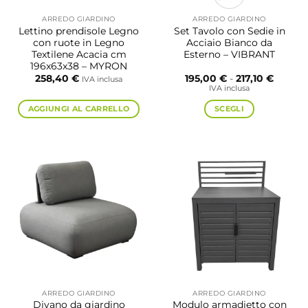
ARREDO GIARDINO
ARREDO GIARDINO
Lettino prendisole Legno
Set Tavolo con Sedie in
con ruote in Legno
Acciaio Bianco da
Textilene Acacia cm
Esterno – VIBRANT
196x63x38 – MYRON
Fascia
258,40
€
195,00
€
-
217,10
€
IVA inclusa
di
IVA inclusa
prezzo:
da
AGGIUNGI AL CARRELLO
SCEGLI
195,00 
a
Questo
217,10 
prodotto
ha
più
varianti.
Le
opzioni
possono
essere
scelte
nella
pagina
ARREDO GIARDINO
ARREDO GIARDINO
del
Divano da giardino
Modulo armadietto con