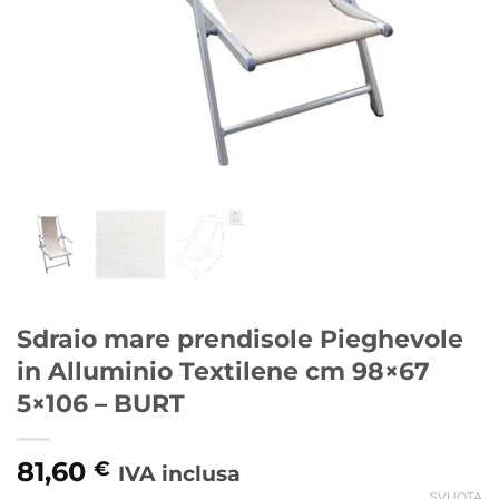
Sdraio mare prendisole Pieghevole
in Alluminio Textilene cm 98×67
5×106 – BURT
81,60
€
IVA inclusa
SVUOTA