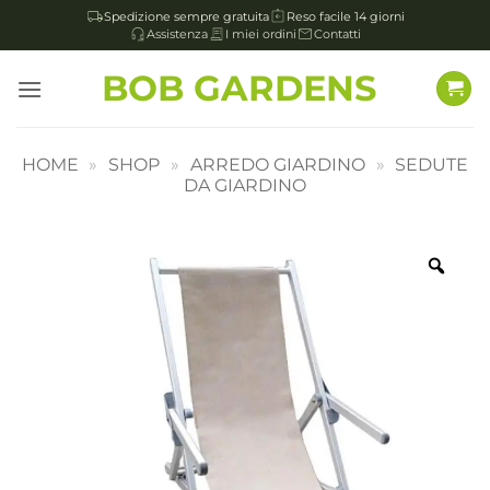
Spedizione sempre gratuita
Reso facile 14 giorni
Assistenza
I miei ordini
Contatti
Salta
BOB GARDENS
ai
contenuti
HOME
»
SHOP
»
ARREDO GIARDINO
»
SEDUTE
DA GIARDINO