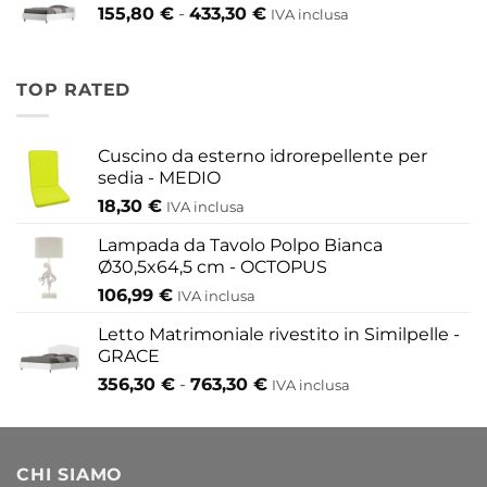
Fascia
155,80
€
-
433,30
€
417,30 €
IVA inclusa
di
a
prezzo:
454,20 €
da
TOP RATED
155,80 €
a
433,30 €
Cuscino da esterno idrorepellente per
sedia - MEDIO
18,30
€
IVA inclusa
Lampada da Tavolo Polpo Bianca
Ø30,5x64,5 cm - OCTOPUS
106,99
€
IVA inclusa
Letto Matrimoniale rivestito in Similpelle -
GRACE
Fascia
356,30
€
-
763,30
€
IVA inclusa
di
prezzo:
da
CHI SIAMO
356,30 €