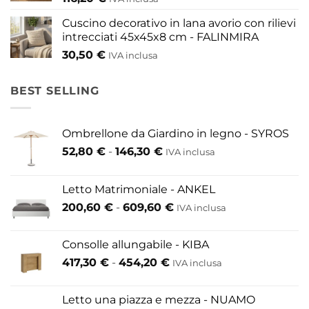
Cuscino decorativo in lana avorio con rilievi
intrecciati 45x45x8 cm - FALINMIRA
30,50
€
IVA inclusa
BEST SELLING
Ombrellone da Giardino in legno - SYROS
Fascia
52,80
€
-
146,30
€
IVA inclusa
di
prezzo:
Letto Matrimoniale - ANKEL
da
Fascia
200,60
€
-
609,60
€
52,80 €
IVA inclusa
di
a
prezzo:
146,30 €
Consolle allungabile - KIBA
da
Fascia
417,30
€
-
454,20
€
IVA inclusa
200,60 €
di
a
prezzo:
609,60 €
Letto una piazza e mezza - NUAMO
da