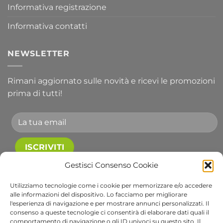
Informativa registrazione
Informativa contatti
NEWSLETTER
Rimani aggiornato sulle novità e ricevi le promozioni
prima di tutti!
Accetto le condizioni generali e di ricevere le
Gestisci Consenso Cookie
newsletter.
Utilizziamo tecnologie come i cookie per memorizzare e/o accedere
alle informazioni del dispositivo. Lo facciamo per migliorare
Alternative:
l'esperienza di navigazione e per mostrare annunci personalizzati. Il
consenso a queste tecnologie ci consentirà di elaborare dati quali il
comportamento di navigazione o gli ID univoci su questo sito. Il