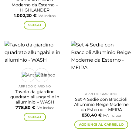
Moderno da Esterno –
HIGHLANDER
1.002,20
€
IVA inclusa
SCEGLI
Questo
prodotto
ha
più
varianti.
Le
opzioni
possono
essere
ARREDO GIARDINO
scelte
Tavolo da giardino
ARREDO GIARDINO
nella
quadrato allungabile in
Set 4 Sedie con Braccioli
alluminio – WASH
pagina
Alluminio Beige Moderne
778,80
€
IVA inclusa
del
da Esterno – MEIRA
prodotto
830,40
€
IVA inclusa
SCEGLI
Questo
AGGIUNGI AL CARRELLO
prodotto