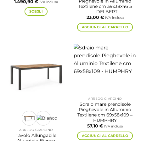
Pieghevole in Alluminio
1.490,90
€
IVA inclusa
Textilene cm 39x38x46 5
– DELBERT
SCEGLI
23,00
€
IVA inclusa
Questo
prodotto
AGGIUNGI AL CARRELLO
ha
più
varianti.
Le
opzioni
possono
essere
scelte
nella
pagina
del
ARREDO GIARDINO
Sdraio mare prendisole
prodotto
Pieghevole in Alluminio
Textilene cm 69x58x109 –
HUMPHRY
57,10
€
IVA inclusa
ARREDO GIARDINO
Tavolo Allungabile
AGGIUNGI AL CARRELLO
Alluminio Bianco