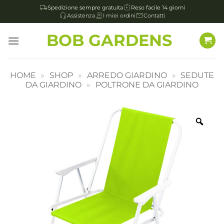
Spedizione sempre gratuita
Reso facile 14 giorni
Assistenza
I miei ordini
Contatti
Salta
BOB GARDENS
ai
contenuti
HOME
»
SHOP
»
ARREDO GIARDINO
»
SEDUTE
DA GIARDINO
»
POLTRONE DA GIARDINO