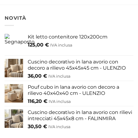
ha
più
varianti.
NOVITÀ
Le
opzioni
possono
Kit letto contenitore 120x200cm
essere
125,00
€
IVA inclusa
scelte
nella
pagina
Cuscino decorativo in lana avorio con
del
decoro a rilievo 45x45x45 cm - ULENZIO
prodotto
36,00
€
IVA inclusa
Pouf cubo in lana avorio con decoro a
rilievo 40x40x40 cm - ULENZIO
116,20
€
IVA inclusa
Cuscino decorativo in lana avorio con rilievi
intrecciati 45x45x8 cm - FALINMIRA
30,50
€
IVA inclusa