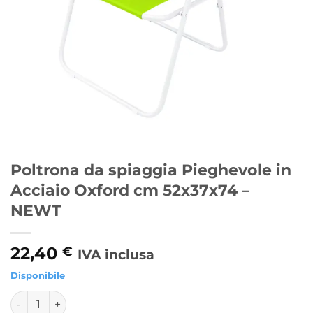
Poltrona da spiaggia Pieghevole in
Acciaio Oxford cm 52x37x74 –
NEWT
22,40
€
IVA inclusa
Disponibile
Poltrona da spiaggia Pieghevole in Acciaio Oxford cm 52x
Alternative: