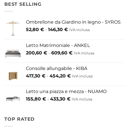
BEST SELLING
Ombrellone da Giardino in legno - SYROS
Fascia
52,80
€
-
146,30
€
IVA inclusa
di
prezzo:
Letto Matrimoniale - ANKEL
da
Fascia
200,60
€
-
609,60
€
52,80 €
IVA inclusa
di
a
prezzo:
146,30 €
Consolle allungabile - KIBA
da
Fascia
417,30
€
-
454,20
€
IVA inclusa
200,60 €
di
a
prezzo:
609,60 €
Letto una piazza e mezza - NUAMO
da
Fascia
155,80
€
-
433,30
€
417,30 €
IVA inclusa
di
a
prezzo:
454,20 €
da
TOP RATED
155,80 €
a