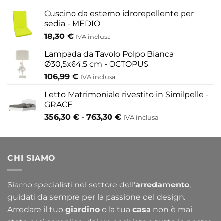
433,30 €
Cuscino da esterno idrorepellente per
sedia - MEDIO
18,30
€
IVA inclusa
Lampada da Tavolo Polpo Bianca
Ø30,5x64,5 cm - OCTOPUS
106,99
€
IVA inclusa
Letto Matrimoniale rivestito in Similpelle -
GRACE
Fascia
356,30
€
-
763,30
€
IVA inclusa
di
prezzo:
da
CHI SIAMO
356,30 €
a
763,30 €
Siamo specialisti nel settore dell'
arredamento
,
guidati da sempre per la passione del design.
Arredare il tuo
giardino
o la tua
casa
non è mai