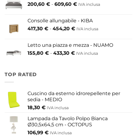
Fascia
200,60
€
-
609,60
€
52,80 €
IVA inclusa
di
a
prezzo:
146,30 €
Consolle allungabile - KIBA
da
Fascia
417,30
€
-
454,20
€
IVA inclusa
200,60 €
di
a
prezzo:
609,60 €
Letto una piazza e mezza - NUAMO
da
Fascia
155,80
€
-
433,30
€
417,30 €
IVA inclusa
di
a
prezzo:
454,20 €
da
TOP RATED
155,80 €
a
433,30 €
Cuscino da esterno idrorepellente per
sedia - MEDIO
18,30
€
IVA inclusa
Lampada da Tavolo Polpo Bianca
Ø30,5x64,5 cm - OCTOPUS
106,99
€
IVA inclusa