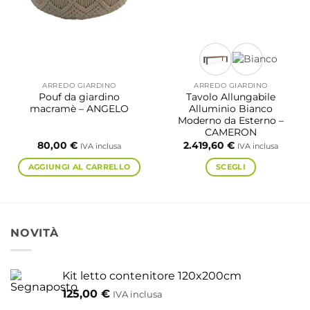
scelte
nella
pagina
del
prodotto
ARREDO GIARDINO
ARREDO GIARDINO
Pouf da giardino
Tavolo Allungabile
macramè – ANGELO
Alluminio Bianco
Moderno da Esterno –
CAMERON
80,00
€
2.419,60
€
IVA inclusa
IVA inclusa
AGGIUNGI AL CARRELLO
SCEGLI
Questo
prodotto
ha
più
NOVITÀ
varianti.
Le
opzioni
Kit letto contenitore 120x200cm
possono
125,00
€
IVA inclusa
essere