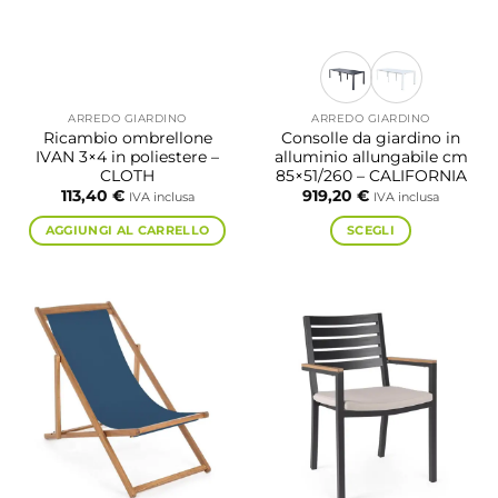
ARREDO GIARDINO
ARREDO GIARDINO
Ricambio ombrellone
Consolle da giardino in
IVAN 3×4 in poliestere –
alluminio allungabile cm
CLOTH
85×51/260 – CALIFORNIA
113,40
€
919,20
€
IVA inclusa
IVA inclusa
AGGIUNGI AL CARRELLO
SCEGLI
Questo
prodotto
ha
più
varianti.
Le
opzioni
possono
essere
scelte
nella