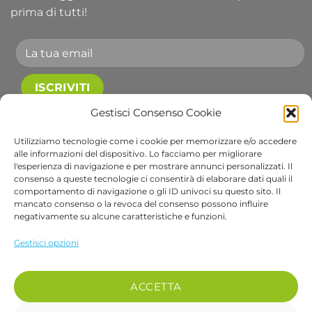
prima di tutti!
Gestisci Consenso Cookie
Accetto le condizioni generali e di ricevere le
newsletter.
Utilizziamo tecnologie come i cookie per memorizzare e/o accedere
alle informazioni del dispositivo. Lo facciamo per migliorare
Alternative:
l'esperienza di navigazione e per mostrare annunci personalizzati. Il
consenso a queste tecnologie ci consentirà di elaborare dati quali il
comportamento di navigazione o gli ID univoci su questo sito. Il
Visa
PayPal
Stripe
MasterCard
Cash
Apple
Goog
mancato consenso o la revoca del consenso possono influire
negativamente su alcune caratteristiche e funzioni.
On
Pay
Wall
Copyright 2026 ©
Bob Gardens by BS COM SRL
Delivery
Via B. Cellini 7, 36061, Bassano del Grappa VI
Gestisci opzioni
P.IVA e CF: 04486540240
REA: VI-407698 - Cap. soc. € 10.000,00 i.v.
ACCETTA
PEC: bscom@pec.it SDI: EUVZNZV