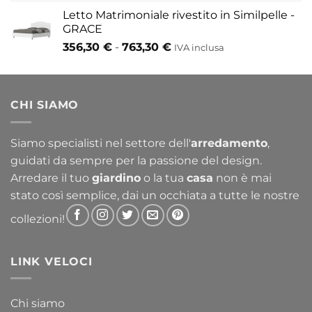
Letto Matrimoniale rivestito in Similpelle -
GRACE
Fascia
356,30
€
-
763,30
€
IVA inclusa
di
prezzo:
da
CHI SIAMO
356,30 €
a
763,30 €
Siamo specialisti nel settore dell'
arredamento
,
guidati da sempre per la passione del design.
Arredare il tuo
giardino
o la tua
casa
non è mai
stato così semplice, dai un occhiata a tutte le nostre
collezioni!
LINK VELOCI
Chi siamo