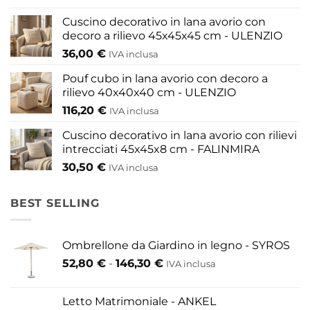
scelte
nella
Cuscino decorativo in lana avorio con
pagina
decoro a rilievo 45x45x45 cm - ULENZIO
del
36,00
€
IVA inclusa
prodotto
Pouf cubo in lana avorio con decoro a
rilievo 40x40x40 cm - ULENZIO
116,20
€
IVA inclusa
Cuscino decorativo in lana avorio con rilievi
intrecciati 45x45x8 cm - FALINMIRA
30,50
€
IVA inclusa
BEST SELLING
Ombrellone da Giardino in legno - SYROS
Fascia
52,80
€
-
146,30
€
IVA inclusa
di
prezzo:
Letto Matrimoniale - ANKEL
da