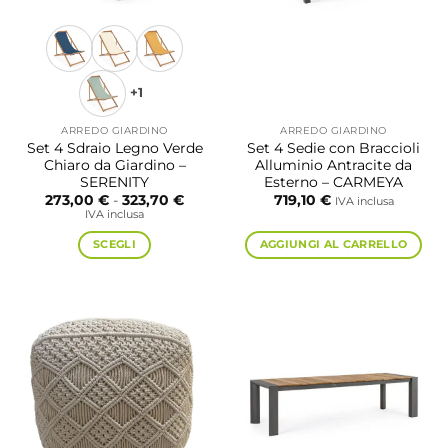
pagina
del
prodotto
+1
ARREDO GIARDINO
ARREDO GIARDINO
Set 4 Sdraio Legno Verde
Set 4 Sedie con Braccioli
Chiaro da Giardino –
Alluminio Antracite da
SERENITY
Esterno – CARMEYA
Fascia
273,00
€
-
323,70
€
719,10
€
IVA inclusa
di
IVA inclusa
prezzo:
da
SCEGLI
AGGIUNGI AL CARRELLO
273,00 €
a
Questo
323,70 €
prodotto
ha
più
varianti.
Le
opzioni
possono
essere