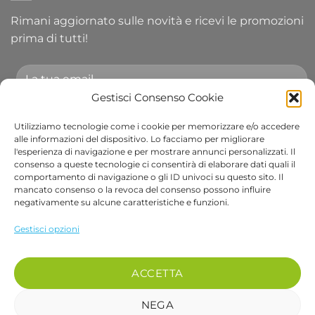
Rimani aggiornato sulle novità e ricevi le promozioni
prima di tutti!
Gestisci Consenso Cookie
Utilizziamo tecnologie come i cookie per memorizzare e/o accedere
Accetto le condizioni generali e di ricevere le
alle informazioni del dispositivo. Lo facciamo per migliorare
l'esperienza di navigazione e per mostrare annunci personalizzati. Il
newsletter.
consenso a queste tecnologie ci consentirà di elaborare dati quali il
comportamento di navigazione o gli ID univoci su questo sito. Il
Alternative:
mancato consenso o la revoca del consenso possono influire
negativamente su alcune caratteristiche e funzioni.
Visa
PayPal
Stripe
MasterCard
Cash
Apple
Goog
Gestisci opzioni
On
Pay
Wall
Copyright 2026 ©
Bob Gardens by BS COM SRL
Delivery
Via B. Cellini 7, 36061, Bassano del Grappa VI
ACCETTA
P.IVA e CF: 04486540240
REA: VI-407698 - Cap. soc. € 10.000,00 i.v.
NEGA