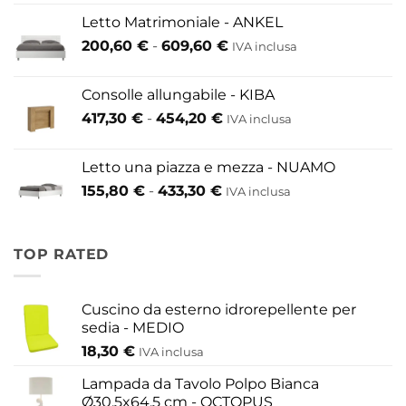
prezzo:
Letto Matrimoniale - ANKEL
da
Fascia
200,60
€
-
609,60
€
52,80 €
IVA inclusa
di
a
prezzo:
146,30 €
Consolle allungabile - KIBA
da
Fascia
417,30
€
-
454,20
€
IVA inclusa
200,60 €
di
a
prezzo:
609,60 €
Letto una piazza e mezza - NUAMO
da
Fascia
155,80
€
-
433,30
€
417,30 €
IVA inclusa
di
a
prezzo:
454,20 €
da
TOP RATED
155,80 €
a
433,30 €
Cuscino da esterno idrorepellente per
sedia - MEDIO
18,30
€
IVA inclusa
Lampada da Tavolo Polpo Bianca
Ø30,5x64,5 cm - OCTOPUS