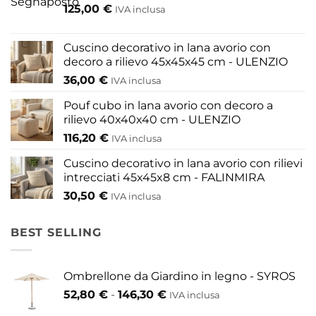
125,00
€
IVA inclusa
essere
essere
scelte
scelte
nella
nella
Cuscino decorativo in lana avorio con
pagina
pagina
decoro a rilievo 45x45x45 cm - ULENZIO
del
del
36,00
€
IVA inclusa
prodotto
prodotto
Pouf cubo in lana avorio con decoro a
rilievo 40x40x40 cm - ULENZIO
116,20
€
IVA inclusa
Cuscino decorativo in lana avorio con rilievi
intrecciati 45x45x8 cm - FALINMIRA
30,50
€
IVA inclusa
BEST SELLING
Ombrellone da Giardino in legno - SYROS
Fascia
52,80
€
-
146,30
€
IVA inclusa
di