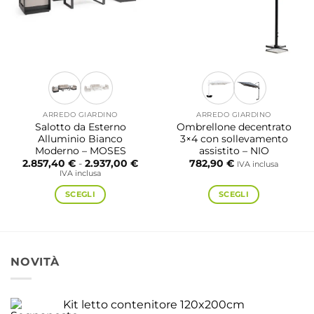
possono
essere
scelte
nella
pagina
del
prodotto
ARREDO GIARDINO
ARREDO GIARDINO
Salotto da Esterno
Ombrellone decentrato
Alluminio Bianco
3×4 con sollevamento
Moderno – MOSES
assistito – NIO
Fascia
2.857,40
€
-
2.937,00
€
782,90
€
IVA inclusa
di
IVA inclusa
prezzo:
da
SCEGLI
SCEGLI
2.857,40 €
a
Questo
Questo
2.937,00 €
prodotto
prodotto
ha
ha
più
più
NOVITÀ
varianti.
varianti.
Le
Le
opzioni
opzioni
Kit letto contenitore 120x200cm
possono
possono