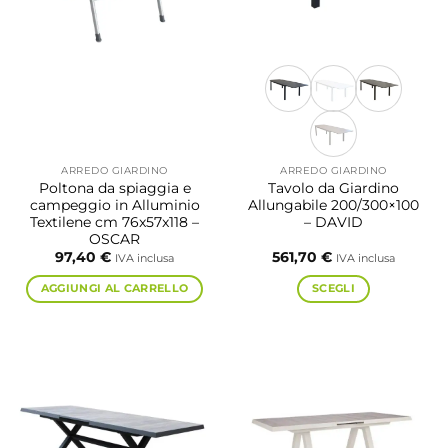
ARREDO GIARDINO
ARREDO GIARDINO
Poltona da spiaggia e
Tavolo da Giardino
campeggio in Alluminio
Allungabile 200/300×100
Textilene cm 76x57x118 –
– DAVID
OSCAR
97,40
€
561,70
€
IVA inclusa
IVA inclusa
AGGIUNGI AL CARRELLO
SCEGLI
Questo
prodotto
ha
più
varianti.
Le
opzioni