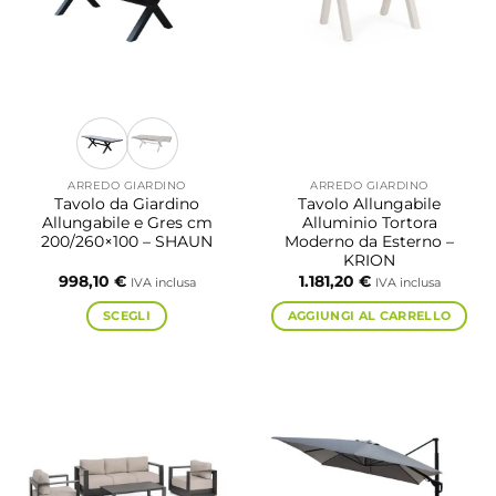
possono
essere
scelte
nella
pagina
del
prodotto
ARREDO GIARDINO
ARREDO GIARDINO
Tavolo da Giardino
Tavolo Allungabile
Allungabile e Gres cm
Alluminio Tortora
200/260×100 – SHAUN
Moderno da Esterno –
KRION
998,10
€
1.181,20
€
IVA inclusa
IVA inclusa
SCEGLI
AGGIUNGI AL CARRELLO
Questo
prodotto
ha
più
varianti.
Le
opzioni