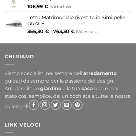
106,99
€
IVA inclusa
Letto Matrimoniale rivestito in Similpelle -
GRACE
Fascia
356,30
€
-
763,30
€
IVA inclusa
di
prezzo:
da
CHI SIAMO
356,30 €
a
763,30 €
Siamo specialisti nel settore dell'
arredamento
,
guidati da sempre per la passione del design.
Arredare il tuo
giardino
o la tua
casa
non è mai
stato così semplice, dai un occhiata a tutte le nostre
collezioni!
LINK VELOCI