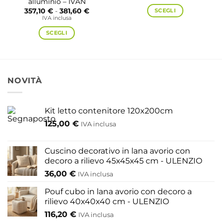
alluminio – IVAN
Fascia
SCEGLI
357,10
€
-
381,60
€
di
IVA inclusa
Questo
prezzo:
da
prodotto
SCEGLI
357,10 €
a
ha
Questo
381,60 €
più
prodotto
varianti.
ha
Le
più
NOVITÀ
opzioni
varianti.
possono
Le
essere
opzioni
Kit letto contenitore 120x200cm
scelte
possono
125,00
€
IVA inclusa
nella
essere
pagina
scelte
del
nella
Cuscino decorativo in lana avorio con
prodotto
pagina
decoro a rilievo 45x45x45 cm - ULENZIO
del
36,00
€
IVA inclusa
prodotto
Pouf cubo in lana avorio con decoro a
rilievo 40x40x40 cm - ULENZIO
116,20
€
IVA inclusa