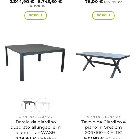
Fascia
2.344,90
€
-
6.745,60
€
76,00
€
IVA inclusa
di
IVA inclusa
prezzo:
da
SCEGLI
SCEGLI
2.344,90 €
a
Questo
Questo
6.745,60 €
prodotto
prodotto
ha
ha
più
più
varianti.
varianti.
Le
Le
opzioni
opzioni
possono
possono
essere
essere
scelte
scelte
nella
nella
pagina
pagina
del
del
prodotto
prodotto
ARREDO GIARDINO
ARREDO GIARDINO
Tavolo da giardino
Tavolo da Giardino e
quadrato allungabile in
piano in Gres cm
alluminio – WASH
200×100 – CELTIC
778,80
€
577,80
€
IVA inclusa
IVA inclusa