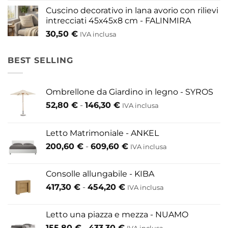
Cuscino decorativo in lana avorio con rilievi
intrecciati 45x45x8 cm - FALINMIRA
30,50
€
IVA inclusa
BEST SELLING
Ombrellone da Giardino in legno - SYROS
Fascia
52,80
€
-
146,30
€
IVA inclusa
di
prezzo:
Letto Matrimoniale - ANKEL
da
Fascia
200,60
€
-
609,60
€
52,80 €
IVA inclusa
di
a
prezzo:
146,30 €
Consolle allungabile - KIBA
da
Fascia
417,30
€
-
454,20
€
IVA inclusa
200,60 €
di
a
prezzo:
609,60 €
Letto una piazza e mezza - NUAMO
da
Fascia
155,80
€
-
433,30
€