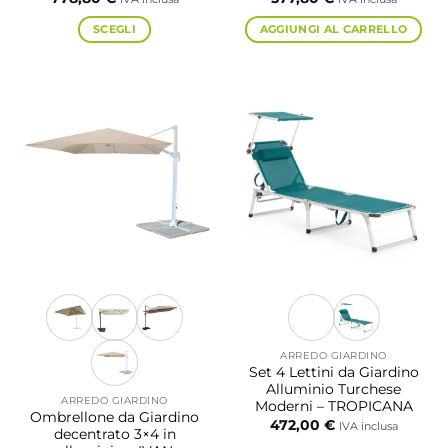
SCEGLI
AGGIUNGI AL CARRELLO
Questo
prodotto
ha
più
varianti.
Le
opzioni
possono
essere
scelte
nella
pagina
del
prodotto
ARREDO GIARDINO
Set 4 Lettini da Giardino
Alluminio Turchese
ARREDO GIARDINO
Moderni – TROPICANA
Ombrellone da Giardino
472,00
€
IVA inclusa
decentrato 3×4 in