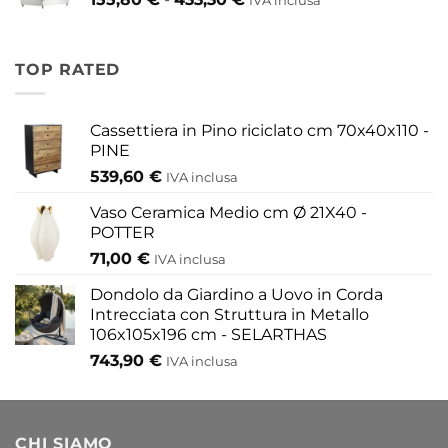
417,30 €
IVA inclusa
di
a
prezzo:
454,20 €
da
TOP RATED
155,80 €
a
433,30 €
Cassettiera in Pino riciclato cm 70x40x110 -
PINE
539,60
€
IVA inclusa
Vaso Ceramica Medio cm Ø 21X40 -
POTTER
71,00
€
IVA inclusa
Dondolo da Giardino a Uovo in Corda
Intrecciata con Struttura in Metallo
106x105x196 cm - SELARTHAS
743,90
€
IVA inclusa
CHI SIAMO