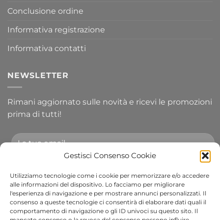
Conclusione ordine
Informativa registrazione
Informativa contatti
NEWSLETTER
Rimani aggiornato sulle novità e ricevi le promozioni
prima di tutti!
Gestisci Consenso Cookie
Utilizziamo tecnologie come i cookie per memorizzare e/o accedere
Accetto le condizioni generali e di ricevere le
alle informazioni del dispositivo. Lo facciamo per migliorare
l'esperienza di navigazione e per mostrare annunci personalizzati. Il
newsletter.
consenso a queste tecnologie ci consentirà di elaborare dati quali il
comportamento di navigazione o gli ID univoci su questo sito. Il
Alternative:
mancato consenso o la revoca del consenso possono influire