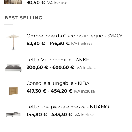
30,50
€
IVA inclusa
BEST SELLING
Ombrellone da Giardino in legno - SYROS
Fascia
52,80
€
-
146,30
€
IVA inclusa
di
prezzo:
Letto Matrimoniale - ANKEL
da
Fascia
200,60
€
-
609,60
€
52,80 €
IVA inclusa
di
a
prezzo:
146,30 €
Consolle allungabile - KIBA
da
Fascia
417,30
€
-
454,20
€
IVA inclusa
200,60 €
di
a
prezzo:
609,60 €
Letto una piazza e mezza - NUAMO
da
Fascia
155,80
€
-
433,30
€
417,30 €
IVA inclusa
di
a
prezzo:
454,20 €