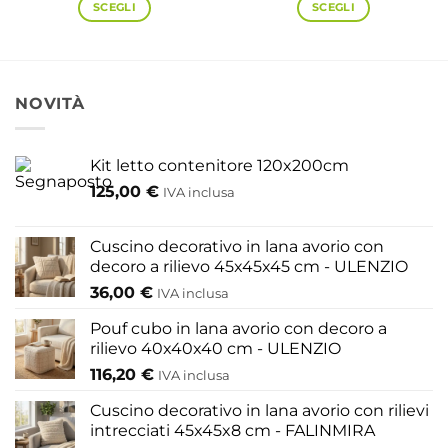
da
SCEGLI
SCEGLI
1.643
a
Questo
Questo
1.796
prodotto
prodotto
ha
ha
più
più
NOVITÀ
varianti.
varianti.
Le
Le
opzioni
opzioni
Kit letto contenitore 120x200cm
possono
possono
125,00
€
IVA inclusa
essere
essere
scelte
scelte
nella
nella
Cuscino decorativo in lana avorio con
pagina
pagina
decoro a rilievo 45x45x45 cm - ULENZIO
del
del
36,00
€
IVA inclusa
prodotto
prodotto
Pouf cubo in lana avorio con decoro a
rilievo 40x40x40 cm - ULENZIO
116,20
€
IVA inclusa
Cuscino decorativo in lana avorio con rilievi
intrecciati 45x45x8 cm - FALINMIRA