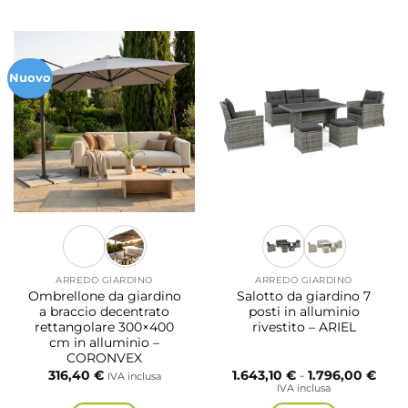
Questo
prodotto
ha
più
Nuovo
varianti.
Le
opzioni
possono
essere
scelte
nella
pagina
del
prodotto
ARREDO GIARDINO
ARREDO GIARDINO
Ombrellone da giardino
Salotto da giardino 7
a braccio decentrato
posti in alluminio
rettangolare 300×400
rivestito – ARIEL
cm in alluminio –
CORONVEX
Fasc
316,40
€
1.643,10
€
-
1.796,00
€
IVA inclusa
di
IVA inclusa
prezz