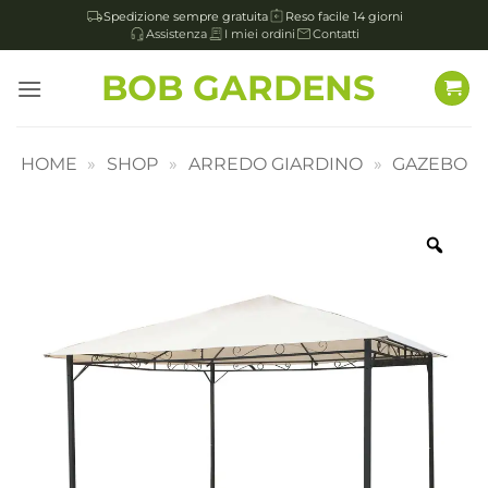
Spedizione sempre gratuita
Reso facile 14 giorni
Assistenza
I miei ordini
Contatti
Salta
BOB GARDENS
ai
contenuti
HOME
»
SHOP
»
ARREDO GIARDINO
»
GAZEBO