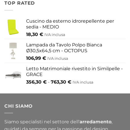
da
TOP RATED
155,80 €
a
433,30 €
Cuscino da esterno idrorepellente per
sedia - MEDIO
18,30
€
IVA inclusa
Lampada da Tavolo Polpo Bianca
Ø30,5x64,5 cm - OCTOPUS
106,99
€
IVA inclusa
Letto Matrimoniale rivestito in Similpelle -
GRACE
Fascia
356,30
€
-
763,30
€
IVA inclusa
di
prezzo:
da
CHI SIAMO
356,30 €
a
763,30 €
Siamo specialisti nel settore dell'
arredamento
,
guidati da sempre per la passione del design.