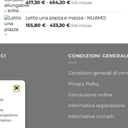
Fascia
417,30
€
-
454,20
€
IVA inclusa
200,60 €
di
a
prezzo:
609,60 €
Letto una piazza e mezza - NUAMO
da
Fascia
155,80
€
-
433,30
€
417,30 €
IVA inclusa
di
a
prezzo:
454,20 €
da
155,80 €
a
CI
CONDIZIONI GENERAL
433,30 €
Condizioni generali di ven
Privacy Policy
Conclusione ordine
le
i
Informativa registrazione
te
navigazione
Informativa contatti
onsenso