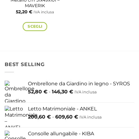
prodotto
MAVERIK
ha
52,20
€
IVA inclusa
più
varianti.
SCEGLI
Le
opzioni
Questo
possono
prodotto
essere
ha
scelte
più
BEST SELLING
nella
varianti.
pagina
Le
del
Ombrellone da Giardino in legno - SYROS
opzioni
prodotto
Fascia
52,80
€
-
146,30
€
possono
IVA inclusa
di
essere
prezzo:
scelte
Letto Matrimoniale - ANKEL
da
nella
Fascia
200,60
€
-
609,60
€
52,80 €
IVA inclusa
pagina
di
a
del
prezzo:
146,30 €
Consolle allungabile - KIBA
prodotto
da