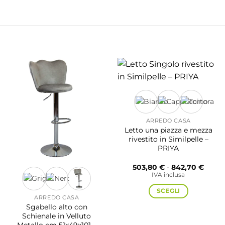
ARREDO CASA
Letto una piazza e mezza
rivestito in Similpelle –
PRIYA
Fasci
503,80
€
-
842,70
€
di
IVA inclusa
prezzo
da
SCEGLI
503,8
ARREDO CASA
a
Sgabello alto con
842,7
Schienale in Velluto
Questo
Metallo cm 51x49x101 –