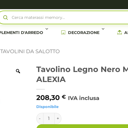
Cerca materassi memory…
LEMENTI D'ARREDO
DECORAZIONE
A
TAVOLINI DA SALOTTO
Tavolino Legno Nero 
ALEXIA
208,30
€
IVA inclusa
Disponibile
Tavolino Legno Nero Moderno da Interno 4
Alternative: