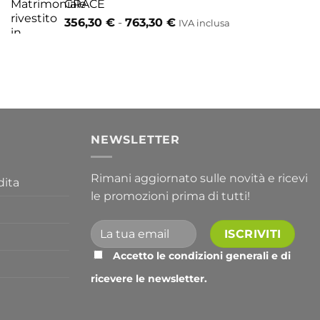
GRACE
Fascia
356,30
€
-
763,30
€
IVA inclusa
di
prezzo:
da
356,30 €
a
763,30 €
I
NEWSLETTER
Rimani aggiornato sulle novità e ricevi
dita
le promozioni prima di tutti!
Accetto le condizioni generali e di
ricevere le newsletter.
Alternative: