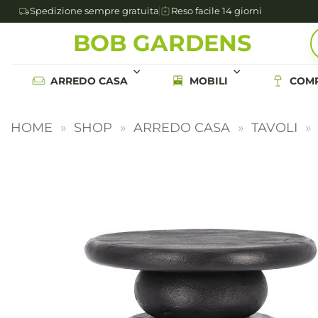
Spedizione sempre gratuita
Reso facile 14 giorni
Salta
BOB GARDENS
ai
contenuti
ARREDO CASA
MOBILI
COMP
HOME
»
SHOP
»
ARREDO CASA
»
TAVOLI
»