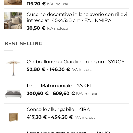
116,20
€
IVA inclusa
Cuscino decorativo in lana avorio con rilievi
intrecciati 45x45x8 cm - FALINMIRA
30,50
€
IVA inclusa
BEST SELLING
Ombrellone da Giardino in legno - SYROS
Fascia
52,80
€
-
146,30
€
IVA inclusa
di
prezzo:
Letto Matrimoniale - ANKEL
da
Fascia
200,60
€
-
609,60
€
52,80 €
IVA inclusa
di
a
prezzo:
146,30 €
Consolle allungabile - KIBA
da
Fascia
417,30
€
-
454,20
€
IVA inclusa
200,60 €
di
a
prezzo:
609,60 €