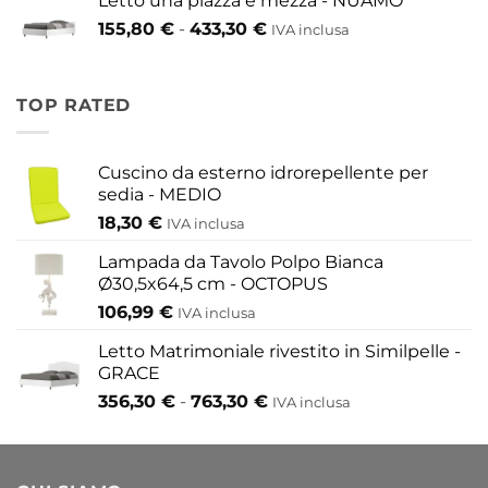
Letto una piazza e mezza - NUAMO
da
Fascia
155,80
€
-
433,30
€
417,30 €
IVA inclusa
di
a
prezzo:
454,20 €
da
TOP RATED
155,80 €
a
433,30 €
Cuscino da esterno idrorepellente per
sedia - MEDIO
18,30
€
IVA inclusa
Lampada da Tavolo Polpo Bianca
Ø30,5x64,5 cm - OCTOPUS
106,99
€
IVA inclusa
Letto Matrimoniale rivestito in Similpelle -
GRACE
Fascia
356,30
€
-
763,30
€
IVA inclusa
di
prezzo:
da