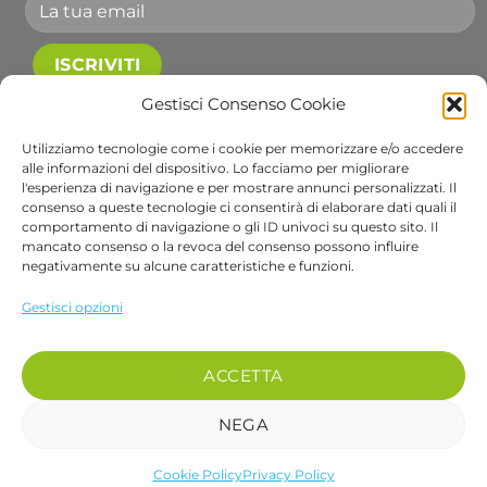
Gestisci Consenso Cookie
Accetto le condizioni generali e di ricevere le
newsletter.
Utilizziamo tecnologie come i cookie per memorizzare e/o accedere
alle informazioni del dispositivo. Lo facciamo per migliorare
Alternative:
l'esperienza di navigazione e per mostrare annunci personalizzati. Il
consenso a queste tecnologie ci consentirà di elaborare dati quali il
comportamento di navigazione o gli ID univoci su questo sito. Il
Visa
PayPal
Stripe
MasterCard
Cash
Apple
Goog
mancato consenso o la revoca del consenso possono influire
negativamente su alcune caratteristiche e funzioni.
On
Pay
Wall
Copyright 2026 ©
Bob Gardens by BS COM SRL
Delivery
Via B. Cellini 7, 36061, Bassano del Grappa VI
Gestisci opzioni
P.IVA e CF: 04486540240
REA: VI-407698 - Cap. soc. € 10.000,00 i.v.
ACCETTA
PEC: bscom@pec.it SDI: EUVZNZV
Se desideri parlare con un nostro operatore chiama il numero 0424 017048
NEGA
Cookie Policy
Privacy Policy
recedere dal contratto qui