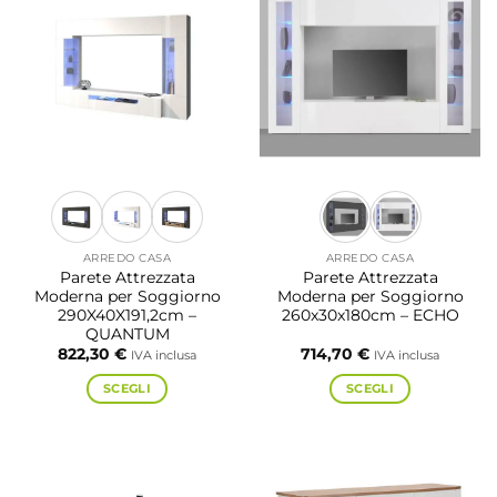
ARREDO CASA
ARREDO CASA
Parete Attrezzata
Parete Attrezzata
Moderna per Soggiorno
Moderna per Soggiorno
290X40X191,2cm –
260x30x180cm – ECHO
QUANTUM
822,30
€
714,70
€
IVA inclusa
IVA inclusa
SCEGLI
SCEGLI
Questo
Questo
prodotto
prodotto
ha
ha
più
più