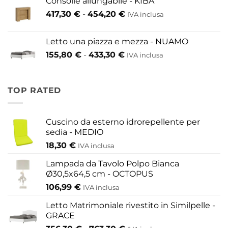
Consolle allungabile - KIBA
da
Fascia
417,30
€
-
454,20
€
IVA inclusa
200,60 €
di
a
prezzo:
609,60 €
Letto una piazza e mezza - NUAMO
da
Fascia
155,80
€
-
433,30
€
417,30 €
IVA inclusa
di
a
prezzo:
454,20 €
da
TOP RATED
155,80 €
a
433,30 €
Cuscino da esterno idrorepellente per
sedia - MEDIO
18,30
€
IVA inclusa
Lampada da Tavolo Polpo Bianca
Ø30,5x64,5 cm - OCTOPUS
106,99
€
IVA inclusa
Letto Matrimoniale rivestito in Similpelle -
GRACE