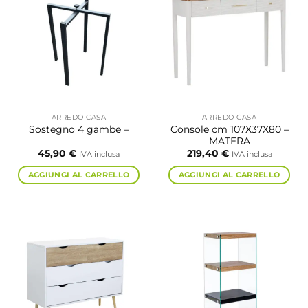
varianti.
varianti.
Le
Le
opzioni
opzioni
possono
possono
essere
essere
scelte
scelte
nella
nella
pagina
pagina
ARREDO CASA
ARREDO CASA
del
del
Console cm 107X37X80 –
Sostegno 4 gambe –
prodotto
prodotto
MATERA
45,90
€
219,40
€
IVA inclusa
IVA inclusa
AGGIUNGI AL CARRELLO
AGGIUNGI AL CARRELLO