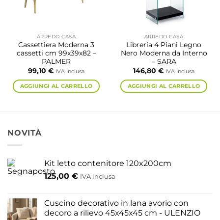
ARREDO CASA
ARREDO CASA
Cassettiera Moderna 3
Libreria 4 Piani Legno
cassetti cm 99x39x82 –
Nero Moderna da Interno
PALMER
– SARA
99,10
€
146,80
€
IVA inclusa
IVA inclusa
AGGIUNGI AL CARRELLO
AGGIUNGI AL CARRELLO
NOVITÀ
Kit letto contenitore 120x200cm
125,00
€
IVA inclusa
Cuscino decorativo in lana avorio con
decoro a rilievo 45x45x45 cm - ULENZIO