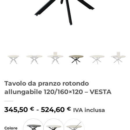
Tavolo da pranzo rotondo
allungabile 120/160×120 – VESTA
Fascia
345,50
-
524,60
€
€
IVA inclusa
di
Alternative:
prezzo:
Colore