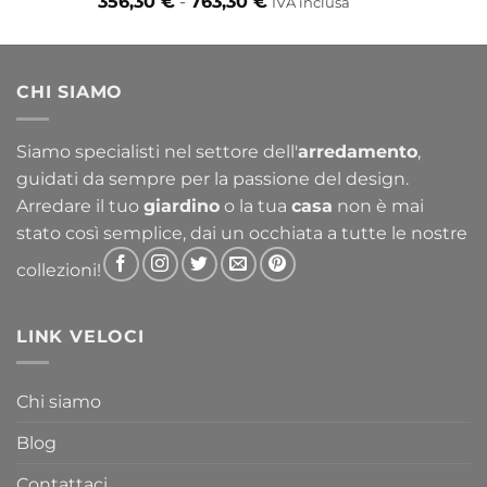
Fascia
356,30
€
-
763,30
€
IVA inclusa
di
prezzo:
da
CHI SIAMO
356,30 €
a
763,30 €
Siamo specialisti nel settore dell'
arredamento
,
guidati da sempre per la passione del design.
Arredare il tuo
giardino
o la tua
casa
non è mai
stato così semplice, dai un occhiata a tutte le nostre
collezioni!
LINK VELOCI
Chi siamo
Blog
Contattaci