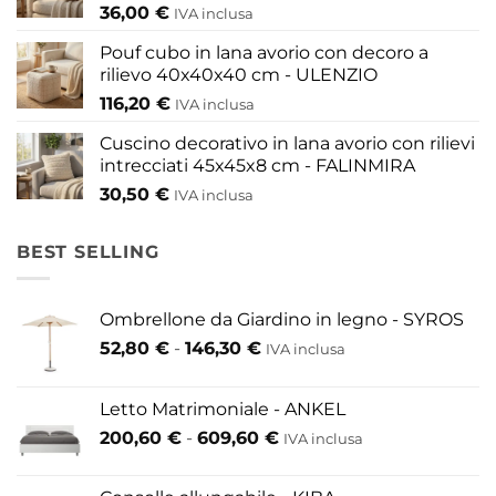
36,00
€
IVA inclusa
Pouf cubo in lana avorio con decoro a
rilievo 40x40x40 cm - ULENZIO
116,20
€
IVA inclusa
Cuscino decorativo in lana avorio con rilievi
intrecciati 45x45x8 cm - FALINMIRA
30,50
€
IVA inclusa
BEST SELLING
Ombrellone da Giardino in legno - SYROS
Fascia
52,80
€
-
146,30
€
IVA inclusa
di
prezzo:
Letto Matrimoniale - ANKEL
da
Fascia
200,60
€
-
609,60
€
52,80 €
IVA inclusa
di
a
prezzo:
146,30 €