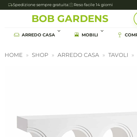
Spedizione sempre gratuita
Reso facile 14 giorni
Salta
BOB GARDENS
ai
contenuti
ARREDO CASA
MOBILI
COMP
HOME
»
SHOP
»
ARREDO CASA
»
TAVOLI
»