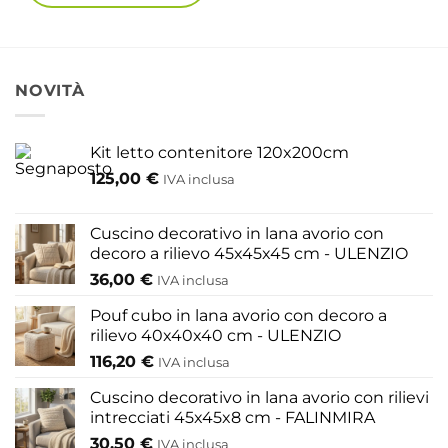
Questo
prodotto
ha
più
NOVITÀ
varianti.
Le
Kit letto contenitore 120x200cm
opzioni
125,00
€
possono
IVA inclusa
essere
scelte
Cuscino decorativo in lana avorio con
nella
decoro a rilievo 45x45x45 cm - ULENZIO
pagina
36,00
€
IVA inclusa
del
Pouf cubo in lana avorio con decoro a
prodotto
rilievo 40x40x40 cm - ULENZIO
116,20
€
IVA inclusa
Cuscino decorativo in lana avorio con rilievi
intrecciati 45x45x8 cm - FALINMIRA
30,50
€
IVA inclusa