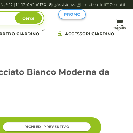
9-12 | 14-17 ·
0424017048
Assistenza
I miei ordini
Contatti
PROMO
Cerca
Carrello
RREDO GIARDINO
ACCESSORI GIARDINO
acciato Bianco Moderna da
RICHIEDI PREVENTIVO