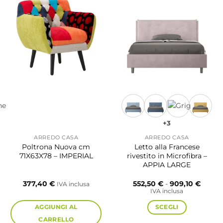
+3
ARREDO CASA
ARREDO CASA
Poltrona Nuova cm
Letto alla Francese
71X63X78 – IMPERIAL
rivestito in Microfibra –
APPIA LARGE
Fascia
377,40
€
552,50
€
-
909,10
€
IVA inclusa
di
IVA inclusa
prezzo
da
AGGIUNGI AL
SCEGLI
552,50
a
CARRELLO