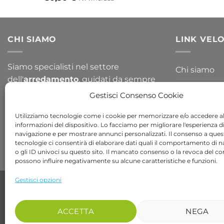
CHI SIAMO
LINK VELO
Siamo specialisti nel settore
Chi siamo
dell'
arredamento
, guidati da sempre
Blog
per la passione del design. Arredare il
Gestisci Consenso Cookie
tuo
giardino
o la tua
casa
non è mai
Contattaci
stato così semplice, dai un occhiata a
Utilizziamo tecnologie come i cookie per memorizzare e/o accedere al
informazioni del dispositivo. Lo facciamo per migliorare l'esperienza d
tutte le nostre collezioni!
navigazione e per mostrare annunci personalizzati. Il consenso a ques
tecnologie ci consentirà di elaborare dati quali il comportamento di 
o gli ID univoci su questo sito. Il mancato consenso o la revoca del c
possono influire negativamente su alcune caratteristiche e funzioni.
Gestisci opzioni
Copyright 2026 ©
Bob Gardens by BS COM SRL
Via B. Cellini 7, 36061, Bassano del Grappa VI
P.IVA e CF: 04486540240
ACCETTA
NEGA
REA: VI-407698 - Cap. soc. € 10.000,00 i.v.