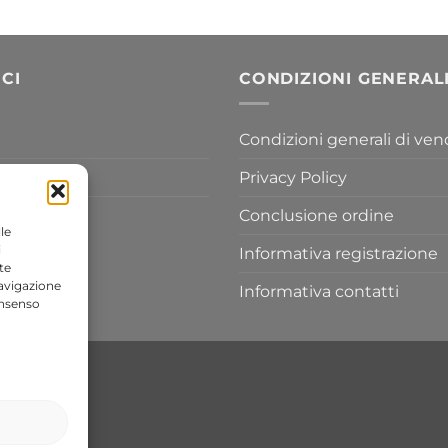
prezzo:
454,20 €
da
155,80 €
a
CI
CONDIZIONI GENERAL
433,30 €
Condizioni generali di ven
Privacy Policy
Conclusione ordine
le
i
Informativa registrazione
te
navigazione
Informativa contatti
onsenso