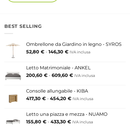
909,10
Questo
prodotto
ha
più
BEST SELLING
varianti.
Le
Ombrellone da Giardino in legno - SYROS
opzioni
Fascia
52,80
€
-
146,30
€
possono
IVA inclusa
di
essere
prezzo:
scelte
Letto Matrimoniale - ANKEL
da
nella
Fascia
200,60
€
-
609,60
€
52,80 €
IVA inclusa
pagina
di
a
del
prezzo:
146,30 €
Consolle allungabile - KIBA
prodotto
da
Fascia
417,30
€
-
454,20
€
IVA inclusa
200,60 €
di
a
prezzo:
609,60 €
Letto una piazza e mezza - NUAMO
da
Fascia
155,80
€
-
433,30
€
417,30 €
IVA inclusa
di
a