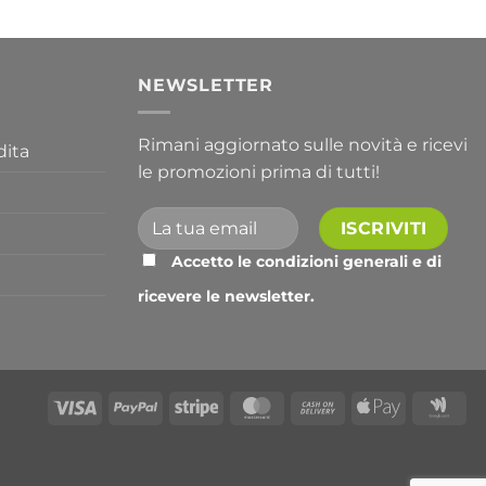
a
763,30 €
I
NEWSLETTER
Rimani aggiornato sulle novità e ricevi
dita
le promozioni prima di tutti!
Accetto le condizioni generali e di
ricevere le newsletter.
Alternative:
Visa
PayPal
Stripe
MasterCard
Cash
Apple
Go
On
Pay
Wal
Delivery