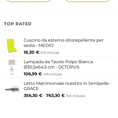
 €
TOP RATED
Cuscino da esterno idrorepellente per
sedia - MEDIO
18,30
€
IVA inclusa
Lampada da Tavolo Polpo Bianca
Ø30,5x64,5 cm - OCTOPUS
106,99
€
IVA inclusa
Letto Matrimoniale rivestito in Similpelle -
GRACE
Fascia
356,30
€
-
763,30
€
IVA inclusa
di
prezzo:
da
356,30 €