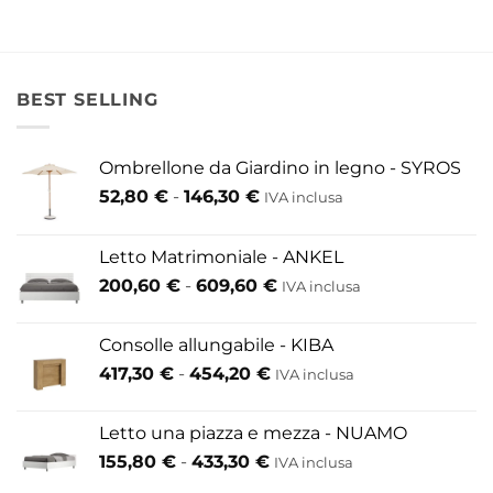
,70 €
BEST SELLING
Ombrellone da Giardino in legno - SYROS
Fascia
52,80
€
-
146,30
€
IVA inclusa
di
prezzo:
Letto Matrimoniale - ANKEL
da
Fascia
200,60
€
-
609,60
€
52,80 €
IVA inclusa
di
a
prezzo:
146,30 €
Consolle allungabile - KIBA
da
Fascia
417,30
€
-
454,20
€
IVA inclusa
200,60 €
di
a
prezzo:
609,60 €
Letto una piazza e mezza - NUAMO
da
Fascia
155,80
€
-
433,30
€
417,30 €
IVA inclusa
di
a