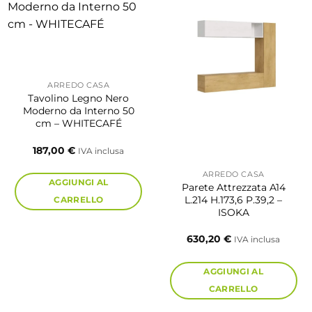
ARREDO CASA
Tavolino Legno Nero
Moderno da Interno 50
cm – WHITECAFÉ
187,00
€
IVA inclusa
ARREDO CASA
AGGIUNGI AL
Parete Attrezzata A14
L.214 H.173,6 P.39,2 –
CARRELLO
ISOKA
630,20
€
IVA inclusa
ia
AGGIUNGI AL
o:
CARRELLO
50 €