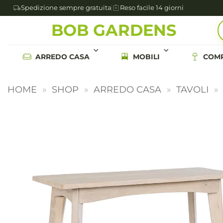
Spedizione sempre gratuita
Reso facile 14 giorni
Salta
BOB GARDENS
ai
contenuti
ARREDO CASA
MOBILI
COMP
HOME
»
SHOP
»
ARREDO CASA
»
TAVOLI
»