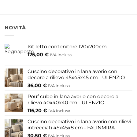
opzioni
1.055
Questo
possono
prodotto
essere
ha
scelte
più
NOVITÀ
nella
varianti.
pagina
Le
del
Kit letto contenitore 120x200cm
opzioni
prodotto
125,00
€
possono
IVA inclusa
essere
scelte
Cuscino decorativo in lana avorio con
nella
decoro a rilievo 45x45x45 cm - ULENZIO
pagina
36,00
€
IVA inclusa
del
Pouf cubo in lana avorio con decoro a
prodotto
rilievo 40x40x40 cm - ULENZIO
116,20
€
IVA inclusa
Cuscino decorativo in lana avorio con rilievi
intrecciati 45x45x8 cm - FALINMIRA
30,50
€
IVA inclusa