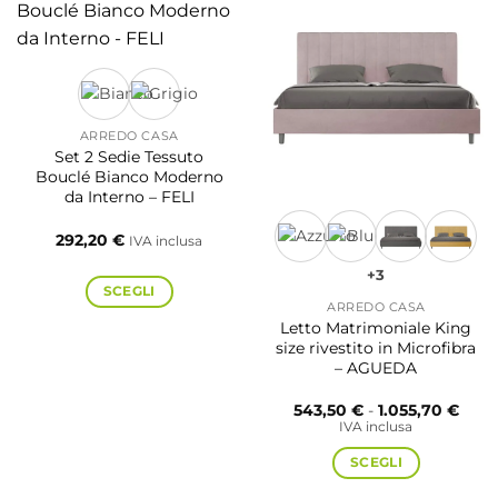
ARREDO CASA
Set 2 Sedie Tessuto
Bouclé Bianco Moderno
da Interno – FELI
292,20
€
IVA inclusa
+3
SCEGLI
ARREDO CASA
Letto Matrimoniale King
Questo
size rivestito in Microfibra
– AGUEDA
prodotto
ha
Fasc
543,50
€
-
1.055,70
€
più
di
IVA inclusa
prezz
varianti.
da
SCEGLI
543,
Le
a