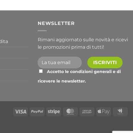
a
763,30 €
I
NEWSLETTER
Rimani aggiornato sulle novità e ricevi
dita
le promozioni prima di tutti!
Accetto le condizioni generali e di
ricevere le newsletter.
Alternative:
Visa
PayPal
Stripe
MasterCard
Cash
Apple
Go
On
Pay
Wal
Delivery