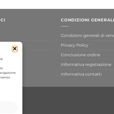
prezzo:
454,20 €
da
155,80 €
a
CI
CONDIZIONI GENERAL
433,30 €
Condizioni generali di ven
Privacy Policy
Conclusione ordine
le
i
Informativa registrazione
te
navigazione
Informativa contatti
onsenso