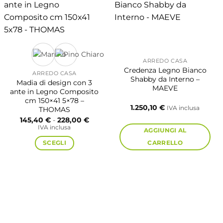
ARREDO CASA
Credenza Legno Bianco
ARREDO CASA
Shabby da Interno –
Madia di design con 3
MAEVE
ante in Legno Composito
cm 150×41 5×78 –
1.250,10
€
IVA inclusa
THOMAS
Fascia
145,40
€
-
228,00
€
di
IVA inclusa
AGGIUNGI AL
prezzo:
da
SCEGLI
CARRELLO
145,40 €
a
228,00 €
Questo
prodotto
ha
più
varianti.