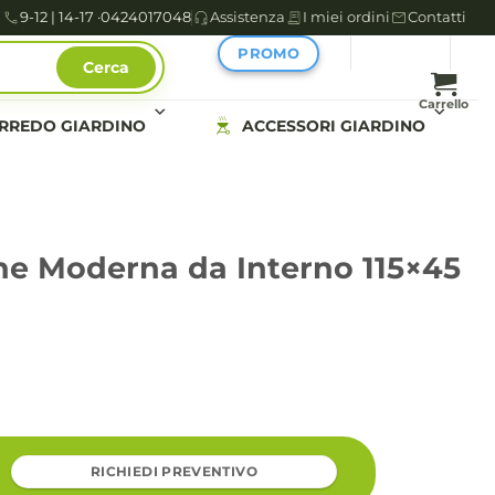
9-12 | 14-17 ·
0424017048
Assistenza
I miei ordini
Contatti
PROMO
Cerca
Carrello
RREDO GIARDINO
ACCESSORI GIARDINO
ne Moderna da Interno 115×45
RICHIEDI PREVENTIVO