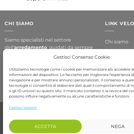
CHI SIAMO
LINK VELO
Siamo specialisti nel settore
Chi siamo
dell'
arredamento
, guidati da sempre
Blog
per la passione del design. Arredare il
Gestisci Consenso Cookie
tuo
giardino
o la tua
casa
non è mai
Contattaci
stato così semplice, dai un occhiata a
Utilizziamo tecnologie come i cookie per memorizzare e/o accedere al
informazioni del dispositivo. Lo facciamo per migliorare l'esperienza d
tutte le nostre collezioni!
navigazione e per mostrare annunci personalizzati. Il consenso a ques
tecnologie ci consentirà di elaborare dati quali il comportamento di 
o gli ID univoci su questo sito. Il mancato consenso o la revoca del c
possono influire negativamente su alcune caratteristiche e funzioni.
Gestisci opzioni
Copyright 2026 ©
Bob Gardens by BS COM SRL
Via B. Cellini 7, 36061, Bassano del Grappa VI
P.IVA e CF: 04486540240
ACCETTA
NEGA
REA: VI-407698 - Cap. soc. € 10.000,00 i.v.