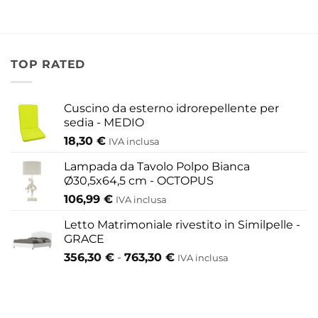
Le
opzioni
possono
essere
TOP RATED
scelte
nella
pagina
Cuscino da esterno idrorepellente per
del
sedia - MEDIO
prodotto
18,30
€
IVA inclusa
Lampada da Tavolo Polpo Bianca
Ø30,5x64,5 cm - OCTOPUS
106,99
€
IVA inclusa
Letto Matrimoniale rivestito in Similpelle -
GRACE
Fascia
356,30
€
-
763,30
€
IVA inclusa
di
prezzo:
da
356,30 €