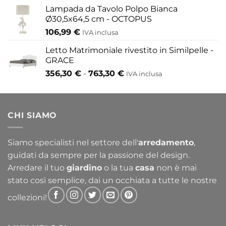
Lampada da Tavolo Polpo Bianca
Ø30,5x64,5 cm - OCTOPUS
106,99
€
IVA inclusa
Letto Matrimoniale rivestito in Similpelle -
GRACE
Fascia
356,30
€
-
763,30
€
IVA inclusa
di
prezzo:
da
CHI SIAMO
356,30 €
a
763,30 €
Siamo specialisti nel settore dell'
arredamento
,
guidati da sempre per la passione del design.
Arredare il tuo
giardino
o la tua
casa
non è mai
stato così semplice, dai un occhiata a tutte le nostre
collezioni!