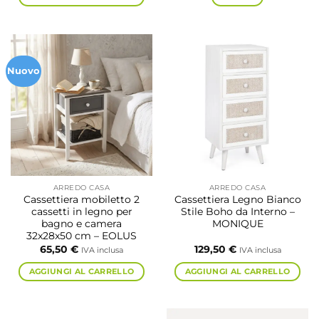
Questo
prodotto
ha
più
Nuovo
varianti.
Le
opzioni
possono
essere
scelte
nella
pagina
ARREDO CASA
ARREDO CASA
del
Cassettiera mobiletto 2
Cassettiera Legno Bianco
prodotto
cassetti in legno per
Stile Boho da Interno –
bagno e camera
MONIQUE
32x28x50 cm – EOLUS
65,50
€
129,50
€
IVA inclusa
IVA inclusa
AGGIUNGI AL CARRELLO
AGGIUNGI AL CARRELLO