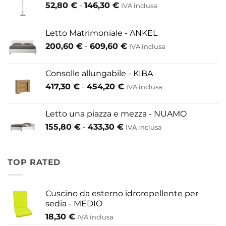
Fascia
52,80
€
-
146,30
€
IVA inclusa
di
prezzo:
Letto Matrimoniale - ANKEL
da
Fascia
200,60
€
-
609,60
€
52,80 €
IVA inclusa
di
a
prezzo:
146,30 €
Consolle allungabile - KIBA
da
Fascia
417,30
€
-
454,20
€
IVA inclusa
200,60 €
di
a
prezzo:
609,60 €
Letto una piazza e mezza - NUAMO
da
Fascia
155,80
€
-
433,30
€
417,30 €
IVA inclusa
di
a
prezzo:
454,20 €
da
TOP RATED
155,80 €
a
433,30 €
Cuscino da esterno idrorepellente per
sedia - MEDIO
18,30
€
IVA inclusa