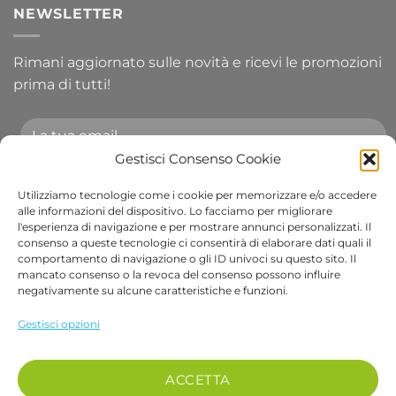
NEWSLETTER
Rimani aggiornato sulle novità e ricevi le promozioni
prima di tutti!
Gestisci Consenso Cookie
Utilizziamo tecnologie come i cookie per memorizzare e/o accedere
Accetto le condizioni generali e di ricevere le
alle informazioni del dispositivo. Lo facciamo per migliorare
l'esperienza di navigazione e per mostrare annunci personalizzati. Il
newsletter.
consenso a queste tecnologie ci consentirà di elaborare dati quali il
comportamento di navigazione o gli ID univoci su questo sito. Il
Alternative:
mancato consenso o la revoca del consenso possono influire
negativamente su alcune caratteristiche e funzioni.
Visa
PayPal
Stripe
MasterCard
Cash
Apple
Goog
Gestisci opzioni
On
Pay
Wall
Copyright 2026 ©
Bob Gardens by BS COM SRL
Delivery
Via B. Cellini 7, 36061, Bassano del Grappa VI
ACCETTA