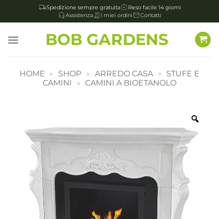
Spedizione sempre gratuita
Reso facile 14 giorni
Assistenza
I miei ordini
Contatti
Salta
BOB GARDENS
ai
contenuti
HOME
»
SHOP
»
ARREDO CASA
»
STUFE E
CAMINI
»
CAMINI A BIOETANOLO