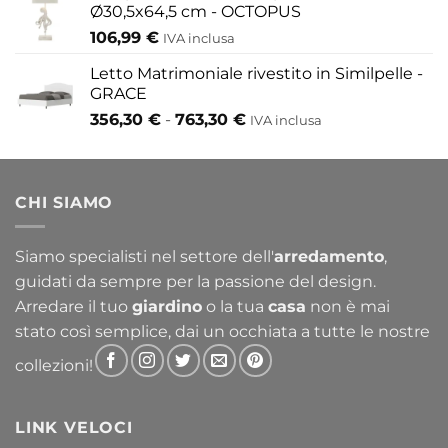
Ø30,5x64,5 cm - OCTOPUS
106,99
€
IVA inclusa
Letto Matrimoniale rivestito in Similpelle -
GRACE
Fascia
356,30
€
-
763,30
€
IVA inclusa
di
prezzo:
da
CHI SIAMO
356,30 €
a
763,30 €
Siamo specialisti nel settore dell'
arredamento
,
guidati da sempre per la passione del design.
Arredare il tuo
giardino
o la tua
casa
non è mai
stato così semplice, dai un occhiata a tutte le nostre
collezioni!
LINK VELOCI