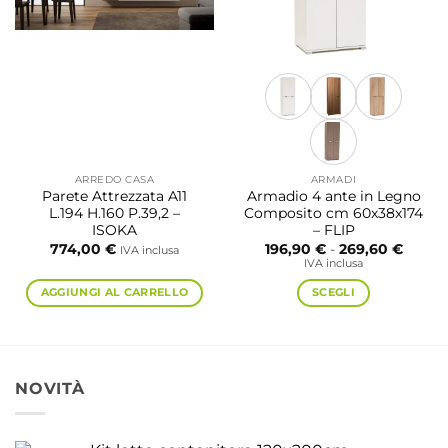
scelte
scelte
nella
nella
pagina
pagina
del
del
prodotto
prodotto
ARREDO CASA
ARMADI
Parete Attrezzata A11
Armadio 4 ante in Legno
L.194 H.160 P.39,2 –
Composito cm 60x38x174
ISOKA
– FLIP
Fascia
774,00
€
196,90
€
-
269,60
€
IVA inclusa
di
IVA inclusa
prezzo
da
AGGIUNGI AL CARRELLO
SCEGLI
196,90
a
Questo
269,60
prodotto
ha
più
NOVITÀ
varianti.
Le
opzioni