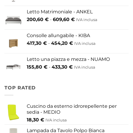
di
prezzo:
Letto Matrimoniale - ANKEL
da
Fascia
200,60
€
-
609,60
€
52,80 €
IVA inclusa
di
a
prezzo:
146,30 €
Consolle allungabile - KIBA
da
Fascia
417,30
€
-
454,20
€
IVA inclusa
200,60 €
di
a
prezzo:
609,60 €
Letto una piazza e mezza - NUAMO
da
Fascia
155,80
€
-
433,30
€
417,30 €
IVA inclusa
di
a
prezzo:
454,20 €
da
TOP RATED
155,80 €
a
433,30 €
Cuscino da esterno idrorepellente per
sedia - MEDIO
18,30
€
IVA inclusa
Lampada da Tavolo Polpo Bianca