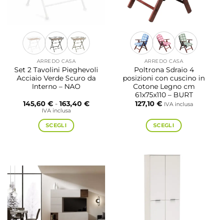
pagina
scelte
del
nella
prodotto
pagina
del
prodotto
ARREDO CASA
ARREDO CASA
Set 2 Tavolini Pieghevoli
Poltrona Sdraio 4
Acciaio Verde Scuro da
posizioni con cuscino in
Interno – NAO
Cotone Legno cm
61x75x110 – BURT
Fascia
145,60
€
-
163,40
€
127,10
€
IVA inclusa
di
IVA inclusa
prezzo:
da
SCEGLI
SCEGLI
145,60 €
a
Questo
Questo
163,40 €
prodotto
prodotto
ha
ha
più
più
varianti.
varianti.
Le
Le
opzioni
opzioni
possono
possono
essere
essere