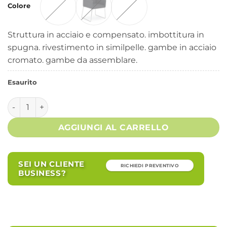
Colore
Struttura in acciaio e compensato. imbottitura in
spugna. rivestimento in similpelle. gambe in acciaio
cromato. gambe da assemblare.
Esaurito
Sedia in Ecopelle (2 Pezzi) - MADELINE quantità
AGGIUNGI AL CARRELLO
SEI UN CLIENTE
RICHIEDI PREVENTIVO
BUSINESS?