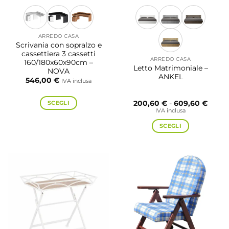
ARREDO CASA
Scrivania con sopralzo e
cassettiera 3 cassetti
ARREDO CASA
160/180x60x90cm –
Letto Matrimoniale –
NOVA
ANKEL
546,00
€
IVA inclusa
Fasci
SCEGLI
200,60
€
-
609,60
€
di
IVA inclusa
Questo
prezzo
da
prodotto
SCEGLI
200,6
a
ha
Questo
609,6
più
prodotto
varianti.
ha
Le
più
opzioni
varianti.
possono
Le
essere
opzioni
scelte
possono
nella
essere