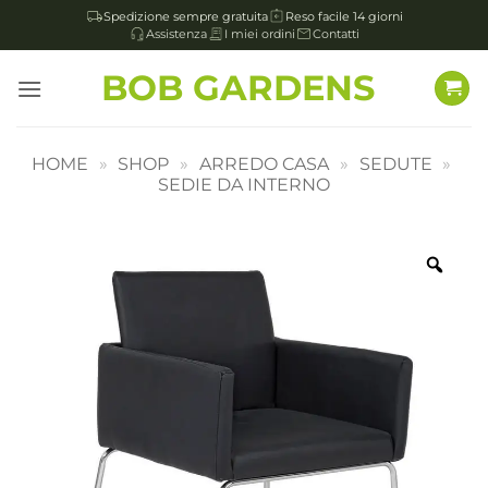
Spedizione sempre gratuita
Reso facile 14 giorni
Assistenza
I miei ordini
Contatti
Salta
BOB GARDENS
ai
contenuti
HOME
»
SHOP
»
ARREDO CASA
»
SEDUTE
»
SEDIE DA INTERNO