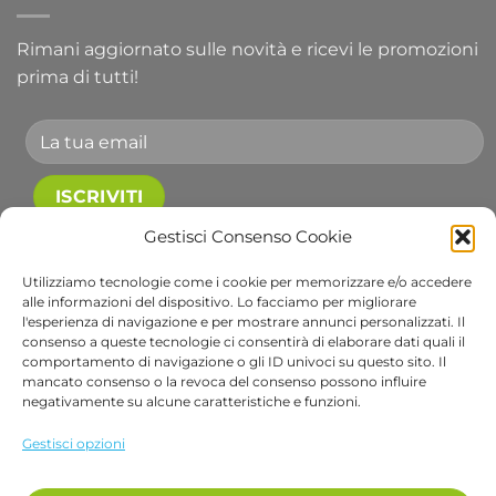
Rimani aggiornato sulle novità e ricevi le promozioni
prima di tutti!
Gestisci Consenso Cookie
Accetto le condizioni generali e di ricevere le
newsletter.
Utilizziamo tecnologie come i cookie per memorizzare e/o accedere
alle informazioni del dispositivo. Lo facciamo per migliorare
Alternative:
l'esperienza di navigazione e per mostrare annunci personalizzati. Il
consenso a queste tecnologie ci consentirà di elaborare dati quali il
comportamento di navigazione o gli ID univoci su questo sito. Il
Visa
PayPal
Stripe
MasterCard
Cash
Apple
Goog
mancato consenso o la revoca del consenso possono influire
negativamente su alcune caratteristiche e funzioni.
On
Pay
Wall
Copyright 2026 ©
Bob Gardens by BS COM SRL
Delivery
Via B. Cellini 7, 36061, Bassano del Grappa VI
Gestisci opzioni
P.IVA e CF: 04486540240
REA: VI-407698 - Cap. soc. € 10.000,00 i.v.