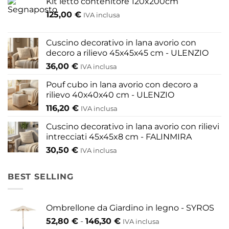
Kit letto contenitore 120x200cm
possono
125,00
€
IVA inclusa
essere
scelte
nella
Cuscino decorativo in lana avorio con
pagina
decoro a rilievo 45x45x45 cm - ULENZIO
del
36,00
€
IVA inclusa
prodotto
Pouf cubo in lana avorio con decoro a
rilievo 40x40x40 cm - ULENZIO
116,20
€
IVA inclusa
Cuscino decorativo in lana avorio con rilievi
intrecciati 45x45x8 cm - FALINMIRA
30,50
€
IVA inclusa
BEST SELLING
Ombrellone da Giardino in legno - SYROS
Fascia
52,80
€
-
146,30
€
IVA inclusa