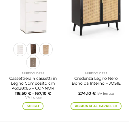
possono
Le
essere
opzioni
scelte
possono
nella
essere
pagina
scelte
del
nella
prodotto
pagina
del
prodotto
ARREDO CASA
ARREDO CASA
Cassettiera 4 cassetti in
Credenza Legno Nero
Legno Composito cm
Boho da Interno – JOSIE
45x28x85 – CONNOR
Fascia
118,50
€
-
167,10
€
274,10
€
IVA inclusa
di
IVA inclusa
prezzo:
da
SCEGLI
AGGIUNGI AL CARRELLO
118,50 €
a
Questo
167,10 €
prodotto
ha