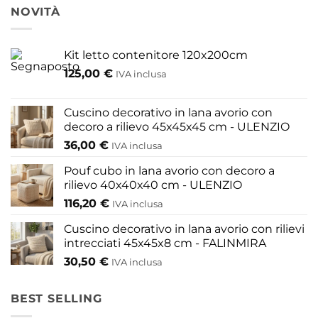
più
NOVITÀ
varianti.
Le
opzioni
Kit letto contenitore 120x200cm
possono
125,00
€
IVA inclusa
essere
scelte
nella
Cuscino decorativo in lana avorio con
pagina
decoro a rilievo 45x45x45 cm - ULENZIO
del
36,00
€
IVA inclusa
prodotto
Pouf cubo in lana avorio con decoro a
rilievo 40x40x40 cm - ULENZIO
116,20
€
IVA inclusa
Cuscino decorativo in lana avorio con rilievi
intrecciati 45x45x8 cm - FALINMIRA
30,50
€
IVA inclusa
BEST SELLING