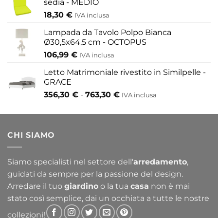
sedia - MEDIO
18,30
€
IVA inclusa
Lampada da Tavolo Polpo Bianca
Ø30,5x64,5 cm - OCTOPUS
106,99
€
IVA inclusa
Letto Matrimoniale rivestito in Similpelle -
GRACE
Fascia
356,30
€
-
763,30
€
IVA inclusa
di
prezzo:
da
CHI SIAMO
356,30 €
a
763,30 €
Siamo specialisti nel settore dell'
arredamento
,
guidati da sempre per la passione del design.
Arredare il tuo
giardino
o la tua
casa
non è mai
stato così semplice, dai un occhiata a tutte le nostre
collezioni!