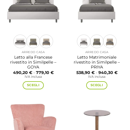
ARREDO CASA
ARREDO CASA
Letto alla Francese
Letto Matrimoniale
rivestito in Similpelle –
rivestito in Similpelle –
GOYA
PRIYA
Fascia
Fascia
490,20
€
-
779,10
€
538,90
€
-
940,30
€
di
di
IVA inclusa
IVA inclusa
prezzo:
prezzo
da
da
SCEGLI
SCEGLI
490,20 €
538,9
a
a
Questo
Questo
779,10 €
940,3
prodotto
prodotto
ha
ha
più
più
varianti.
varianti.
Le
Le
opzioni
opzioni