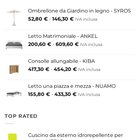
Ombrellone da Giardino in legno - SYROS
Fascia
52,80
€
-
146,30
€
IVA inclusa
di
prezzo:
Letto Matrimoniale - ANKEL
da
Fascia
200,60
€
-
609,60
€
52,80 €
IVA inclusa
di
a
prezzo:
146,30 €
Consolle allungabile - KIBA
da
Fascia
417,30
€
-
454,20
€
IVA inclusa
200,60 €
di
a
prezzo:
609,60 €
Letto una piazza e mezza - NUAMO
da
Fascia
155,80
€
-
433,30
€
417,30 €
IVA inclusa
di
a
prezzo:
454,20 €
da
TOP RATED
155,80 €
a
433,30 €
Cuscino da esterno idrorepellente per