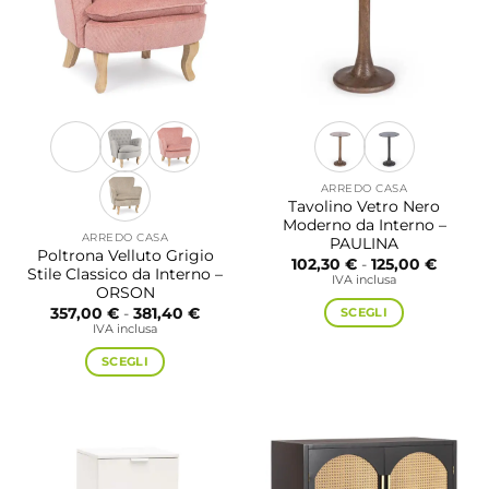
possono
possono
essere
essere
scelte
scelte
nella
nella
pagina
pagina
del
del
prodotto
prodotto
ARREDO CASA
Tavolino Vetro Nero
Moderno da Interno –
ARREDO CASA
PAULINA
Poltrona Velluto Grigio
Fascia
102,30
€
-
125,00
€
Stile Classico da Interno –
di
IVA inclusa
prezzo:
ORSON
da
Fascia
SCEGLI
357,00
€
-
381,40
€
102,30
di
IVA inclusa
a
Questo
prezzo:
125,00
da
prodotto
SCEGLI
357,00 €
a
ha
Questo
381,40 €
più
prodotto
varianti.
ha
Le
più
opzioni
varianti.