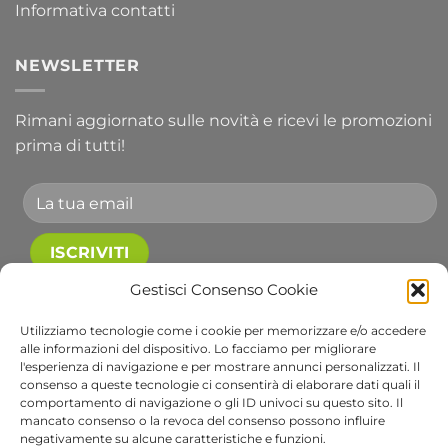
Informativa contatti
NEWSLETTER
Rimani aggiornato sulle novità e ricevi le promozioni
prima di tutti!
Accetto le condizioni generali e di ricevere le
Gestisci Consenso Cookie
newsletter.
Utilizziamo tecnologie come i cookie per memorizzare e/o accedere
alle informazioni del dispositivo. Lo facciamo per migliorare
Alternative:
l'esperienza di navigazione e per mostrare annunci personalizzati. Il
consenso a queste tecnologie ci consentirà di elaborare dati quali il
comportamento di navigazione o gli ID univoci su questo sito. Il
Visa
PayPal
Stripe
MasterCard
Cash
Apple
Goog
mancato consenso o la revoca del consenso possono influire
On
Pay
Wall
negativamente su alcune caratteristiche e funzioni.