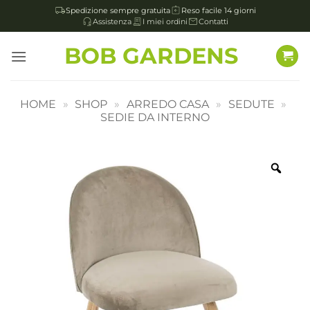
Spedizione sempre gratuita
Reso facile 14 giorni
Assistenza
I miei ordini
Contatti
Salta
BOB GARDENS
ai
contenuti
HOME
»
SHOP
»
ARREDO CASA
»
SEDUTE
»
SEDIE DA INTERNO